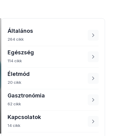
Általános
264 cikk
Egészség
114 cikk
Életmód
20 cikk
Gasztronómia
62 cikk
Kapcsolatok
14 cikk