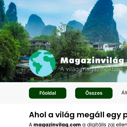
Ál
Főoldal
Összes
Ahol a világ megáll egy p
A
magazinvilag.com
a digitális zaj ell