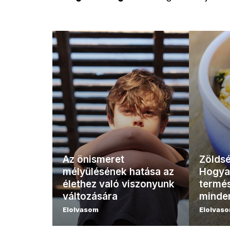
Az önismeret
Zöldsé
mélyülésének hatása az
Hogyan
élethez való viszonyunk
termés
változására
minde
Elolvasom
Elolvas