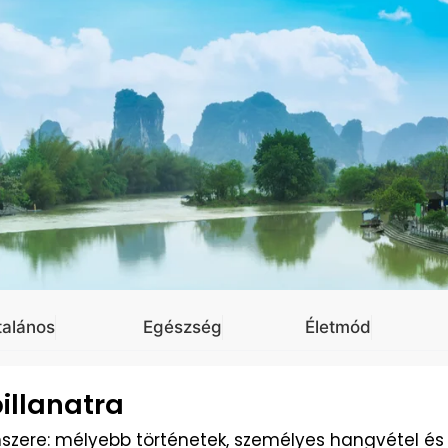
talános
Egészség
Életmód
illanatra
enszere: mélyebb történetek, személyes hangvétel és 