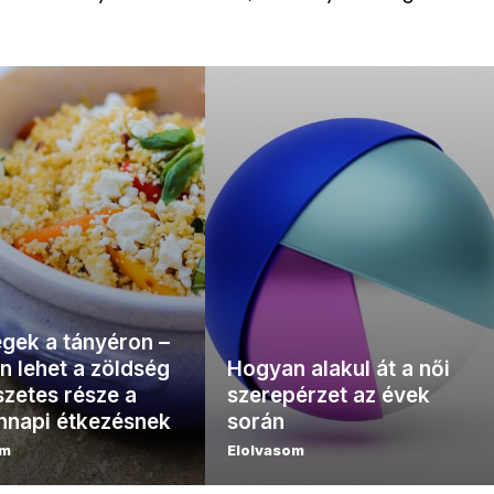
gek a tányéron –
 lehet a zöldség
Hogyan alakul át a női
zetes része a
szerepérzet az évek
nnapi étkezésnek
során
om
Elolvasom