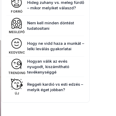
Hideg zuhany vs. meleg fürdő
– mikor melyiket válaszd?
FORRÓ
Nem kell minden döntést
tudatosítani
MEGLEPŐ
Hogy ne vidd haza a munkát –
lelki leválás gyakorlatai
KEDVENC
Hogyan válik az evés
nyugodt, kiszámítható
tevékenységgé
TRENDING
Reggeli kardió vs esti edzés –
melyik éget jobban?
ÚJ