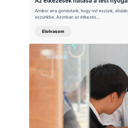
Az étkezések hatása a test nyuga
Amikor arra gondolunk, hogy mit eszünk, általáb
eszünkbe. Azonban az étkezés...
Elolvasom