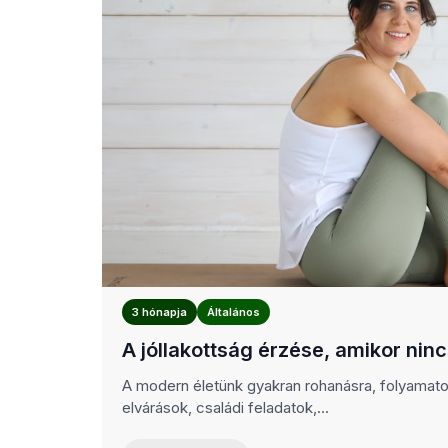
3 hónapja
Általános
A jóllakottság érzése, amikor ninc
A modern életünk gyakran rohanásra, folyamatos
elvárások, családi feladatok,...