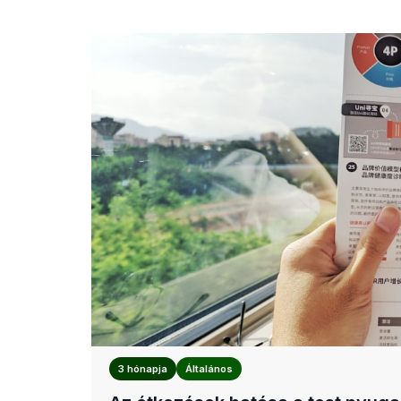
3 hónapja
Általános