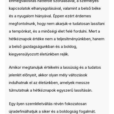
önmegvalósítás háttérbe szorulásával, a személyes
kapcsolatok elhanyagolásával, valamint a belső béke
és a nyugalom hiányával. Éppen ezért érdemes
megfontolnunk, hogy nem akarjuk-e tudatosan lassítani
a tempónkat, és a minőségi élet felé fordulni. Mert a
hétköznapok értéke nem a teljesítményünkben, hanem
a belső gazdagságunkban és a boldog,
kiegyensúlyozott életünkben rejlik.
Amikor megtanuljuk értékelni a lassúság és a tudatos
jelenlét előnyeit, akkor olyan mély változások
indulhatnak el az életünkben, amelyek messze
túlmutatnak a hétköznapok egyszerű lassításán.
Egy ilyen szemléletváltás révén fokozatosan
újradefiniálhatjuk a siker és a boldogság fogalmát.