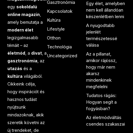
Gasztronómia
Egy élet, amelyben
egy
sokoldalú
nem kell állandóan
Kapcsolatok
online magazin
,
készenlétben lenni
Kultúra
amely bemutatja a
A nyugodtabb
Lifestyle
modern élet
jelenlét
legizgalmasabb
Otthon
természetessé
válása
témáit – az
Technológia
életmód
, a
divat
, a
Az a pillanat,
Uncategorized
amikor rájössz,
gasztronómia
, az
hogy már nem
utazás
és a
akarsz
kultúra
világából.
mindenkinek
Cikkeink célja,
megfelelni
hogy inspirációt és
Tudatos rágás:
hasznos tudást
Hogyan segít a
nyújtsunk
fogyásban?
mindazoknak, akik
Az életmódváltás
szeretik követni az
csendes szakaszai
új trendeket, de