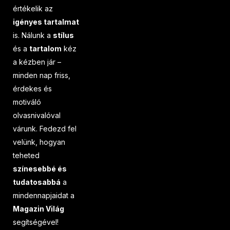
értékelik az
igényes tartalmat
is. Nálunk a
stílus
és a
tartalom
kéz
a kézben jár –
minden nap friss,
érdekes és
motiváló
olvasnivalóval
várunk. Fedezd fel
velünk, hogyan
teheted
színesebbé és
tudatosabbá
a
mindennapjaidat a
Magazin Világ
segítségével!