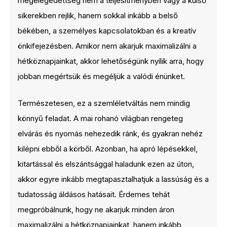
megelégedettség nem a teljesítményben vagy a külső
sikerekben rejlik, hanem sokkal inkább a belső
békében, a személyes kapcsolatokban és a kreatív
önkifejezésben. Amikor nem akarjuk maximalizálni a
hétköznapjainkat, akkor lehetőségünk nyílik arra, hogy
jobban megértsük és megéljük a valódi énünket.
Természetesen, ez a szemléletváltás nem mindig
könnyű feladat. A mai rohanó világban rengeteg
elvárás és nyomás nehezedik ránk, és gyakran nehéz
kilépni ebből a körből. Azonban, ha apró lépésekkel,
kitartással és elszántsággal haladunk ezen az úton,
akkor egyre inkább megtapasztalhatjuk a lassúság és a
tudatosság áldásos hatásait. Érdemes tehát
megpróbálnunk, hogy ne akarjuk minden áron
maximalizálni a hétköznapjainkat, hanem inkább