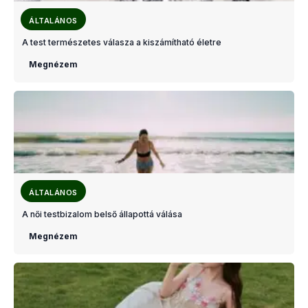
ÁLTALÁNOS
A test természetes válasza a kiszámítható életre
Megnézem
ÁLTALÁNOS
A női testbizalom belső állapottá válása
Megnézem