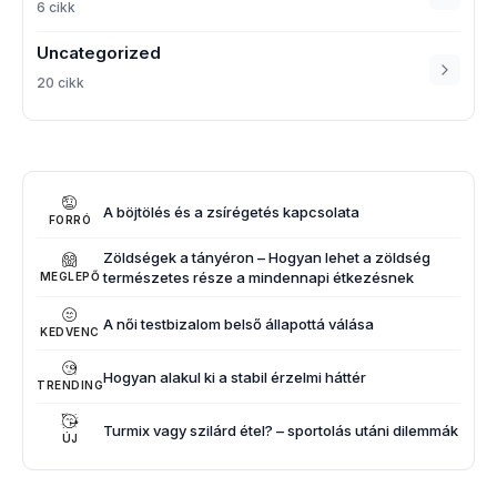
6 cikk
Uncategorized
20 cikk
A böjtölés és a zsírégetés kapcsolata
FORRÓ
Zöldségek a tányéron – Hogyan lehet a zöldség
természetes része a mindennapi étkezésnek
MEGLEPŐ
A női testbizalom belső állapottá válása
KEDVENC
Hogyan alakul ki a stabil érzelmi háttér
TRENDING
Turmix vagy szilárd étel? – sportolás utáni dilemmák
ÚJ