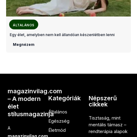
ÁLTALÁNOS
Egy élet, amelyben nem kell állandóan készenlétben lenni
Megnézem
magazinvilag.com
Kategóriák
Népszerű
– A modern
cikkek
élet
Általános
stílusmagazinja
Tisztaság, mint
Egészség
mentális támasz –
A
Életmód
rendterápia alapok
magazinvilag.com