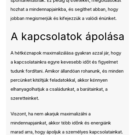
spontaneitásnak. Ez pedig új ötleteket, megoldásokat
hozhat a mindennapjainkba, és segíthet abban, hogy
jobban megismerjük és kifejezzük a valódi énünket.
A kapcsolatok ápolása
A hétköznapok maximalizálása gyakran azzal jár, hogy
a kapcsolatainkra egyre kevesebb időt és figyelmet
tudunk fordítani. Amikor állandóan rohanunk, és minden
percünket kitöltjük feladatokkal, akkor könnyen
elhanyagolhatjuk a családunkat, a barátainkat, a
szeretteinket.
Viszont, ha nem akarjuk maximalizálni a
mindennapjainkat, akkor több időnk és energiánk
marad arra, hogy ápoljuk a személyes kapcsolatainkat.