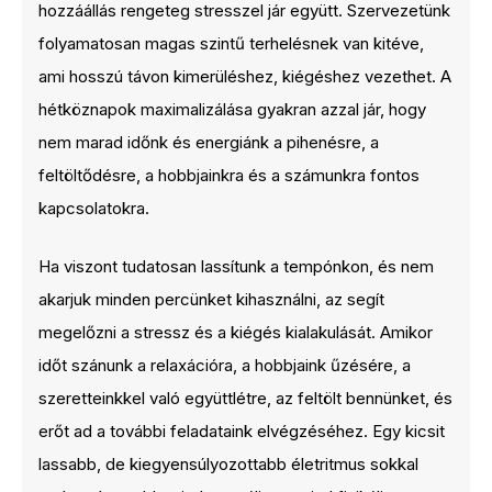
hozzáállás rengeteg stresszel jár együtt. Szervezetünk
folyamatosan magas szintű terhelésnek van kitéve,
ami hosszú távon kimerüléshez, kiégéshez vezethet. A
hétköznapok maximalizálása gyakran azzal jár, hogy
nem marad időnk és energiánk a pihenésre, a
feltöltődésre, a hobbjainkra és a számunkra fontos
kapcsolatokra.
Ha viszont tudatosan lassítunk a tempónkon, és nem
akarjuk minden percünket kihasználni, az segít
megelőzni a stressz és a kiégés kialakulását. Amikor
időt szánunk a relaxációra, a hobbjaink űzésére, a
szeretteinkkel való együttlétre, az feltölt bennünket, és
erőt ad a további feladataink elvégzéséhez. Egy kicsit
lassabb, de kiegyensúlyozottabb életritmus sokkal