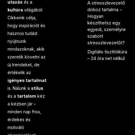
utazás
és a
A stresszlevezető
doboz tartalma –
kultúra
világából.
Hogyan
Cikkeink célja,
készíthetsz egy
hogy inspirációt és
egyedi, személyre
hasznos tudást
szabott
nyújtsunk
stresszlevezetőt?
mindazoknak, akik
Digitális tisztítókúra
szeretik követni az
– 24 óra net nélkül
új trendeket, de
értékelik az
igényes tartalmat
is. Nálunk a
stílus
és a
tartalom
kéz
a kézben jár –
minden nap friss,
érdekes és
motiváló