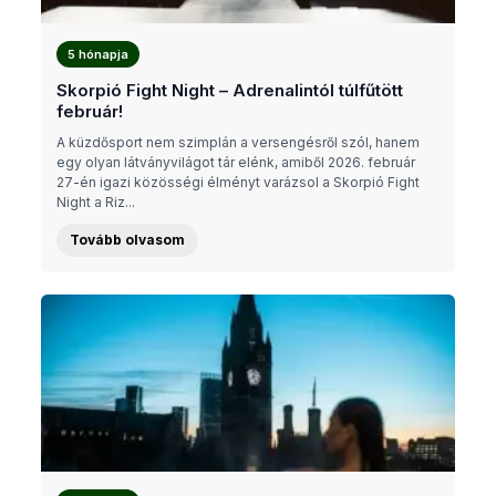
5 hónapja
Skorpió Fight Night – Adrenalintól túlfűtött
február!
A küzdősport nem szimplán a versengésről szól, hanem
egy olyan látványvilágot tár elénk, amiből 2026. február
27-én igazi közösségi élményt varázsol a Skorpió Fight
Night a Riz...
Tovább olvasom