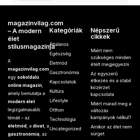
magazinvilag.com
Kategóriák
Népszerű
– A modern
cikkek
élet
Általános
stílusmagazinja
Miért nem
Egészség
szükséges minden
A
Életmód
ételt megjegyezni
magazinvilag.com
Gasztronómia
Az egyszerű
egy
sokoldalú
étkezés és a stabil
Kapcsolatok
online magazin
,
közérzet
Kultúra
amely bemutatja a
kapcsolata
Lifestyle
modern élet
Miért marad meg a
legizgalmasabb
Otthon
változás
kampányok nélkül?
témáit – az
Technológia
életmód
, a
divat
, a
Amikor az élet nem
Uncategorized
sürget
gasztronómia
, az