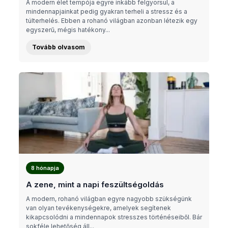
A modern élet tempója egyre inkább felgyorsul, a
mindennapjainkat pedig gyakran terheli a stressz és a
túlterhelés. Ebben a rohanó világban azonban létezik egy
egyszerű, mégis hatékony...
Tovább olvasom
8 hónapja
A zene, mint a napi feszültségoldás
A modern, rohanó világban egyre nagyobb szükségünk
van olyan tevékenységekre, amelyek segítenek
kikapcsolódni a mindennapok stresszes történéseiből. Bár
sokféle lehetőség áll...