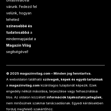
olvasnivalóval
várunk. Fedezd fel
velünk, hogyan
teheted
színesebbé és
tudatosabbá
a
mindennapjaidat a
Magazin Világ
segítségével!
© 2025 magazinvilag.com – Minden jog fenntartva.
A weboldalon található
szövegek, képek és egyéb tartalmak
a
magazinvilag.com
kizárólagos tulajdonát képezik. Ezek
engedély nélküli másolása, terjesztése vagy felhasználása
tilos. Az oldalon közzétett
információk tájékoztató jellegűek
,
nem minősülnek szakmai tanácsadásnak. Egyedi kérdésekben
fordulj megfelelő szakértőhöz.