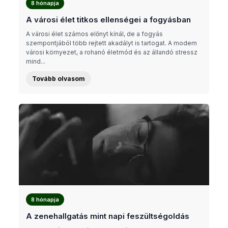
8 hónapja
A városi élet titkos ellenségei a fogyásban
A városi élet számos előnyt kínál, de a fogyás
szempontjából több rejtett akadályt is tartogat. A modern
városi környezet, a rohanó életmód és az állandó stressz
mind...
Tovább olvasom
8 hónapja
A zenehallgatás mint napi feszültségoldás