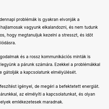
ndennapi problémák is gyakran elvonják a
kor hajlamosak vagyunk elkalandozni, és nem tudunk
tos, hogy megtanuljuk kezelni a stresszt, és időt
álódásra.
aggodalmak és a rossz kommunikációs minták is
el legyünk a párunk számára. Ezekkel a problémákkal
e gátolják a kapcsolatunk elmélyülését.
őfeszítést igényel, de megéri a befektetett energiát.
párunkkal, az elmélyíti a kapcsolatunkat, és olyan
amelyek emlékezetesek maradnak.