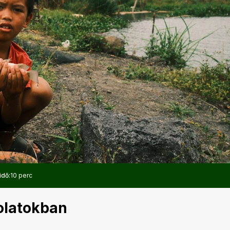
idő:
10 perc
solatokban