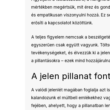
mértékben megértsük, mit érez és gondo
és empatikusan viszonyulni hozzá. Ez s
erősíti a kapcsolatot közöttünk.
A teljes figyelem nemcsak a beszélgeté
egyszerűen csak együtt vagyunk. Tölts
tevékenységeket, és élvezzük ki a jelenl
a pillantásokra – ezek mind hozzájáruln
A jelen pillanat fo
A valódi jelenlét magában foglalja azt 
kalandozunk el múltbeli emlékekhez vag
fejében, ahelyett, hogy a pillanatban 