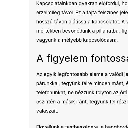
Kapcsolatainkban gyakran előfordul, hog
érzelmileg távol. Ez a fajta felszínes je
hosszú távon aláássa a kapcsolatot. A va
mértékben bevonódunk a pillanatba, fig
vagyunk a mélyebb kapcsolódásra.
A figyelem fontos
Az egyik legfontosabb eleme a valódi je
párunkkal, tegyünk félre minden mást, é
telefonunkat, ne nézzünk folyton az órár
őszintén a másik iránt, tegyünk fel rés
válaszait.
Figyeljünk a testbeszédére, a hanghordo