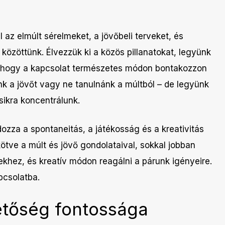
 az elmúlt sérelmeket, a jövőbeli terveket, és
 közöttünk. Élvezzük ki a közös pillanatokat, legyünk
k, hogy a kapcsolat természetes módon bontakozzon
énk a jövőt vagy ne tanulnánk a múltból – de legyünk
ikra koncentrálunk.
ozza a spontaneitás, a játékosság és a kreativitás
ötve a múlt és jövő gondolataival, sokkal jobban
ekhez, és kreatív módon reagálni a párunk igényeire.
pcsolatba.
etőség fontossága