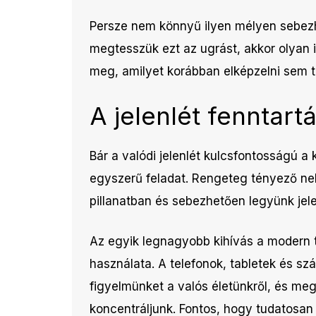
Persze nem könnyű ilyen mélyen sebezhet
megtesszük ezt az ugrást, akkor olyan 
meg, amilyet korábban elképzelni sem t
A jelenlét fenntart
Bár a valódi jelenlét kulcsfontosságú 
egyszerű feladat. Rengeteg tényező neh
pillanatban és sebezhetően legyünk jel
Az egyik legnagyobb kihívás a modern te
használata. A telefonok, tabletek és sz
figyelmünket a valós életünkről, és me
koncentráljunk. Fontos, hogy tudatosan