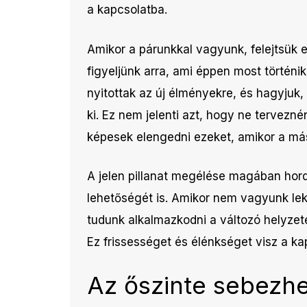
a kapcsolatba.
Amikor a párunkkal vagyunk, felejtsük el
figyeljünk arra, ami éppen most történik
nyitottak az új élményekre, és hagyju
ki. Ez nem jelenti azt, hogy ne tervezn
képesek elengedni ezeket, amikor a más
A jelen pillanat megélése magában hord
lehetőségét is. Amikor nem vagyunk lek
tudunk alkalmazkodni a változó helyzet
Ez frissességet és élénkséget visz a ka
Az őszinte sebezh