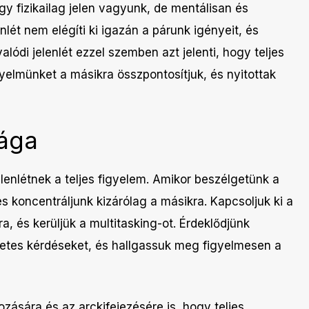
y fizikailag jelen vagyunk, de mentálisan és
lenlét nem elégíti ki igazán a párunk igényeit, és
lódi jelenlét ezzel szemben azt jelenti, hogy teljes
yelmünket a másikra összpontosítjuk, és nyitottak
sága
lenlétnek a teljes figyelem. Amikor beszélgetünk a
s koncentráljunk kizárólag a másikra. Kapcsoljuk ki a
a, és kerüljük a multitasking-ot. Érdeklődjünk
zletes kérdéseket, és hallgassuk meg figyelmesen a
zására és az arckifejezésére is, hogy teljes