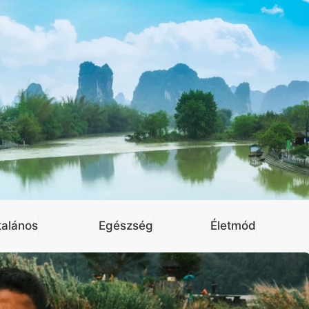
talános
Egészség
Életmód