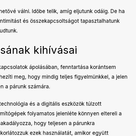
ővé válni. Időbe telik, amíg eljutunk odáig. De ha
intimitást és összekapcsoltságot tapasztalhatunk
udtunk.
ásának kihívásai
a kapcsolatok ápolásában, fenntartása korántsem
ezíti meg, hogy mindig teljes figyelmünkkel, a jelen
en a párunk számára.
chnológia és a digitális eszközök túlzott
ámítógépek folyamatos jelenléte könnyen eltereli a
gakadályozza, hogy teljesen a párunkra
 korlátozzuk ezek használatát, amikor együtt