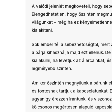
A valódi jelenlét megköveteli, hogy se
Elengedhetetlen, hogy őszintén megmut
világunkat – még ha ez kényelmetlennek 
kialakítani.
Sok ember fél a sebezhetőségtől, mert 
a párja kihasználja majd ezt ellenük. De
kialakulni, ha levetjük az álarcainkat,
legmélyebb szinten.
Amikor őszintén megnyílunk a párunk el
és fontosnak tartjuk a kapcsolatunkat.
ugyanígy érezzen irántunk, és viszonoz
kölcsönös megértésen alapuló kapcsola