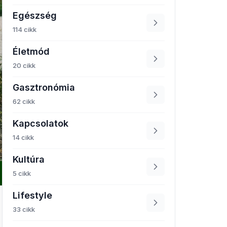
Egészség
114 cikk
Életmód
20 cikk
Gasztronómia
62 cikk
Kapcsolatok
14 cikk
Kultúra
5 cikk
Lifestyle
33 cikk