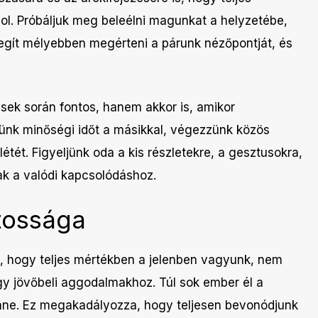
l. Próbáljuk meg beleélni magunkat a helyzetébe,
egít mélyebben megérteni a párunk nézőpontját, és
sek során fontos, hanem akkor is, amikor
ünk minőségi időt a másikkal, végezzünk közös
étét. Figyeljünk oda a kis részletekre, a gesztusokra,
ak a valódi kapcsolódáshoz.
ntossága
is, hogy teljes mértékben a jelenben vagyunk, nem
y jövőbeli aggodalmakhoz. Túl sok ember él a
lenne. Ez megakadályozza, hogy teljesen bevonódjunk