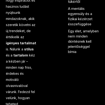
hogy inspirációt és
tükörtől
hasznos tudást
A mentális
nyújtsunk
egyensúly és a
mindazoknak, akik
fizikai közérzet
összefüggése
szeretik követni az
új trendeket, de
Egy élet, amelyben
nem minden
értékelik az
döntésnek kell
igényes tartalmat
jelentőséggel
is. Nálunk a
stílus
bírnia
és a
tartalom
kéz
a kézben jár –
minden nap friss,
érdekes és
motiváló
olvasnivalóval
várunk. Fedezd fel
velünk, hogyan
teheted