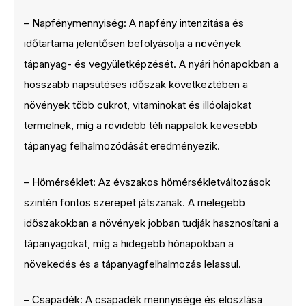
– Napfénymennyiség: A napfény intenzitása és
időtartama jelentősen befolyásolja a növények
tápanyag- és vegyületképzését. A nyári hónapokban a
hosszabb napsütéses időszak következtében a
növények több cukrot, vitaminokat és illóolajokat
termelnek, míg a rövidebb téli nappalok kevesebb
tápanyag felhalmozódását eredményezik.
– Hőmérséklet: Az évszakos hőmérsékletváltozások
szintén fontos szerepet játszanak. A melegebb
időszakokban a növények jobban tudják hasznosítani a
tápanyagokat, míg a hidegebb hónapokban a
növekedés és a tápanyagfelhalmozás lelassul.
– Csapadék: A csapadék mennyisége és eloszlása