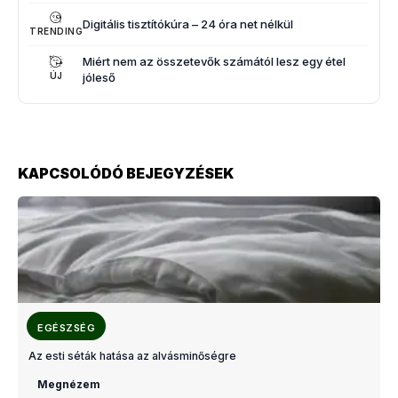
Digitális tisztítókúra – 24 óra net nélkül
TRENDING
Miért nem az összetevők számától lesz egy étel
jóleső
ÚJ
KAPCSOLÓDÓ BEJEGYZÉSEK
EGÉSZSÉG
Az esti séták hatása az alvásminőségre
Megnézem