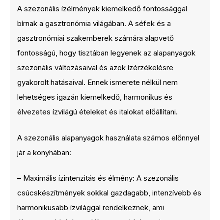
A szezonális ízélmények kiemelkedő fontossággal
bírnak a gasztronómia világában. A séfek és a
gasztronómiai szakemberek számára alapvető
fontosságú, hogy tisztában legyenek az alapanyagok
szezonális változásaival és azok ízérzékelésre
gyakorolt hatásaival. Ennek ismerete nélkül nem
lehetséges igazán kiemelkedő, harmonikus és
élvezetes ízvilágú ételeket és italokat előállítani.
A szezonális alapanyagok használata számos előnnyel
jár a konyhában:
– Maximális ízintenzitás és élmény: A szezonális
csúcskészítmények sokkal gazdagabb, intenzívebb és
harmonikusabb ízvilággal rendelkeznek, ami