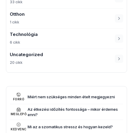
33 cikk
Otthon
1 cikk
Technológia
6 cikk
Uncategorized
20 cikk
Miért nem szükséges minden ételt megjegyezni
FORRÓ
Az étkezési időzítés fontossága – mikor érdemes
enni?
MEGLEPŐ
Mi az a szomatikus stressz és hogyan kezeld?
KEDVENC