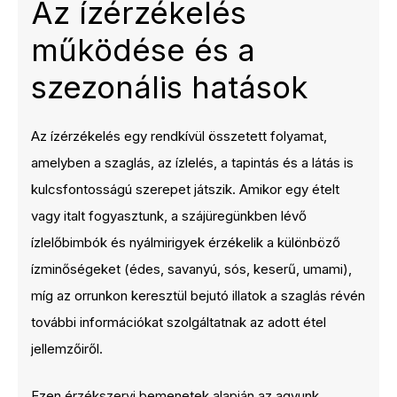
Az ízérzékelés
működése és a
szezonális hatások
Az ízérzékelés egy rendkívül összetett folyamat,
amelyben a szaglás, az ízlelés, a tapintás és a látás is
kulcsfontosságú szerepet játszik. Amikor egy ételt
vagy italt fogyasztunk, a szájüregünkben lévő
ízlelőbimbók és nyálmirigyek érzékelik a különböző
ízminőségeket (édes, savanyú, sós, keserű, umami),
míg az orrunkon keresztül bejutó illatok a szaglás révén
további információkat szolgáltatnak az adott étel
jellemzőiről.
Ezen érzékszervi bemenetek alapján az agyunk