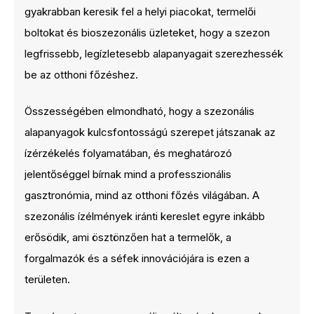
gyakrabban keresik fel a helyi piacokat, termelői
boltokat és bioszezonális üzleteket, hogy a szezon
legfrissebb, legízletesebb alapanyagait szerezhessék
be az otthoni főzéshez.
Összességében elmondható, hogy a szezonális
alapanyagok kulcsfontosságú szerepet játszanak az
ízérzékelés folyamatában, és meghatározó
jelentőséggel bírnak mind a professzionális
gasztronómia, mind az otthoni főzés világában. A
szezonális ízélmények iránti kereslet egyre inkább
erősödik, ami ösztönzően hat a termelők, a
forgalmazók és a séfek innovációjára is ezen a
területen.