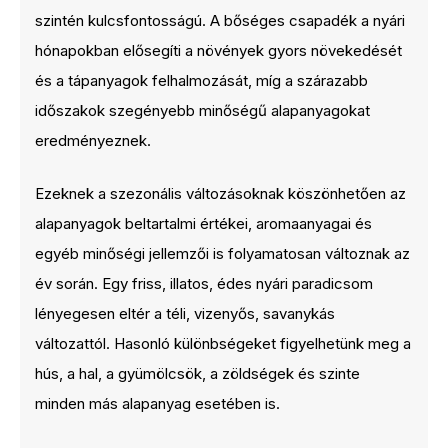
szintén kulcsfontosságú. A bőséges csapadék a nyári
hónapokban elősegíti a növények gyors növekedését
és a tápanyagok felhalmozását, míg a szárazabb
időszakok szegényebb minőségű alapanyagokat
eredményeznek.
Ezeknek a szezonális változásoknak köszönhetően az
alapanyagok beltartalmi értékei, aromaanyagai és
egyéb minőségi jellemzői is folyamatosan változnak az
év során. Egy friss, illatos, édes nyári paradicsom
lényegesen eltér a téli, vizenyős, savanykás
változattól. Hasonló különbségeket figyelhetünk meg a
hús, a hal, a gyümölcsök, a zöldségek és szinte
minden más alapanyag esetében is.