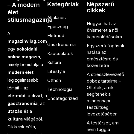
Kategóriák
Népszerű
– A modern
cikkek
élet
Általános
stílusmagazinja
Hogyan hat az
Egészség
önismeret a női
A
Életmód
kapcsolódásokra
magazinvilag.com
Gasztronómia
Egyszerű fogások
egy
sokoldalú
hatása az
Kapcsolatok
online magazin
,
emésztésre és
Kultúra
amely bemutatja a
közérzetre
Lifestyle
modern élet
A stresszlevezető
legizgalmasabb
Otthon
doboz tartalma –
Ötletek, amik
témáit – az
Technológia
segítenek a
életmód
, a
divat
, a
Uncategorized
mindennapi
gasztronómia
, az
feszültség
utazás
és a
levezetésében
kultúra
világából.
A testérzet, ami
Cikkeink célja,
nem függ a