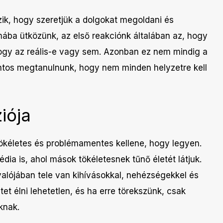
ik, hogy szeretjük a dolgokat megoldani és
émába ütközünk, az első reakciónk általában az, hogy
 hogy az reális-e vagy sem. Azonban ez nem mindig a
tos megtanulnunk, hogy nem minden helyzetre kell
iója
ökéletes és problémamentes kellene, hogy legyen.
édia is, ahol mások tökéletesnek tűnő életét látjuk.
valójában tele van kihívásokkal, nehézségekkel és
et élni lehetetlen, és ha erre törekszünk, csak
knak.