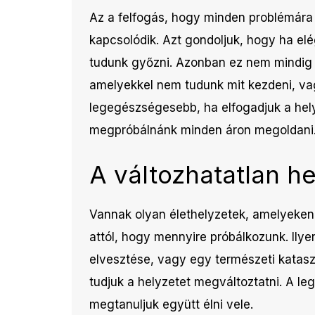
Az a felfogás, hogy minden problémára m
kapcsolódik. Azt gondoljuk, hogy ha elég
tudunk győzni. Azonban ez nem mindig 
amelyekkel nem tudunk mit kezdeni, vag
legegészségesebb, ha elfogadjuk a hely
megpróbálnánk minden áron megoldani
A változhatatlan h
Vannak olyan élethelyzetek, amelyeken
attól, hogy mennyire próbálkozunk. Ily
elvesztése, vagy egy természeti katas
tudjuk a helyzetet megváltoztatni. A l
megtanuljuk együtt élni vele.