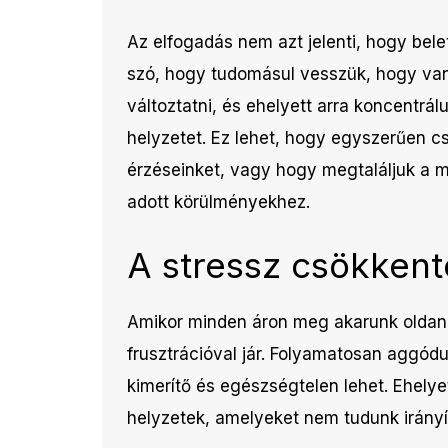
Az elfogadás nem azt jelenti, hogy bele
szó, hogy tudomásul vesszük, hogy va
változtatni, és ehelyett arra koncentrál
helyzetet. Ez lehet, hogy egyszerűen cs
érzéseinket, vagy hogy megtaláljuk a m
adott körülményekhez.
A stressz csökken
Amikor minden áron meg akarunk oldani
frusztrációval jár. Folyamatosan aggódu
kimerítő és egészségtelen lehet. Ehel
helyzetek, amelyeket nem tudunk irányít