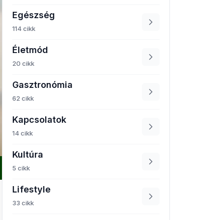
Egészség
114 cikk
Életmód
20 cikk
Gasztronómia
62 cikk
Kapcsolatok
14 cikk
Kultúra
5 cikk
Lifestyle
33 cikk