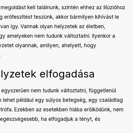
egoldást kell találnunk, szintén ehhez az illúzióhoz
 erőfeszítést teszünk, akkor bármilyen kihívást le
van így. Vannak olyan helyzetek az életben,
y amelyeken nem tudunk változtatni. Ilyenkor a
zetet olyannak, amilyen, ahelyett, hogy
.
elyzetek elfogadása
 egyszerűen nem tudunk változtatni, függetlenül
en lehet például egy súlyos betegség, egy családtag
ztrófa. Ezekben az esetekben hiába erőlködünk, nem
egegészségesebb, ha elfogadjuk a tényt, és