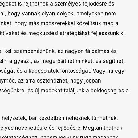
égeket is rejthetnek a személyes fejlődésre és
al, hogy vannak olyan dolgok, amelyeken nem
 minket, hogy más módszerekkel közelítsük meg a
tívákat és megküzdési stratégiákat fejlesszünk ki.
el kell szembenéznünk, az nagyon fájdalmas és
lni a gyászt, az megerősíthet minket, és segíthet,
ságát és a kapcsolatok fontosságát. Vagy ha egy
ymód, az arra ösztönözhet, hogy jobban
szségünkre, és új módokat találjunk a boldogság és a
 helyzetek, bár kezdetben nehéznek tűnhetnek,
élyes növekedésre és fejlődésre. Megtaníthatnak
tökéletességhez, hanem legyünk rugalmasabbak,