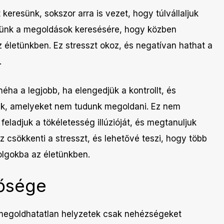
eresünk, sokszor arra is vezet, hogy túlvállaljuk
etünk a megoldások keresésére, hogy közben
z életünkben. Ez stresszt okoz, és negatívan hathat a
.
ha a legjobb, ha elengedjük a kontrollt, és
ek, amelyeket nem tudunk megoldani. Ez nem
ladjuk a tökéletesség illúzióját, és megtanuljuk
z csökkenti a stresszt, és lehetővé teszi, hogy több
olgokba az életünkben.
ősége
 megoldhatatlan helyzetek csak nehézségeket