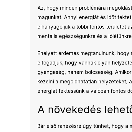
Az, hogy minden problémára megoldást k
magunkat. Annyi energiát és időt fekt
elhanyagoljuk a többi fontos területet a
mentális egészségünkre és a jólétünkre
Ehelyett érdemes megtanulnunk, hogy né
elfogadjuk, hogy vannak olyan helyzet
gyengeség, hanem bölcsesség. Amikor fe
kezelni a megoldhatatlan helyzeteket, a
energiát fektessünk a valóban fontos d
A növekedés lehet
Bár első ránézésre úgy tűnhet, hogy a