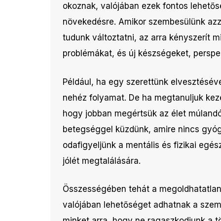
okoznak, valójában ezek fontos lehetős
növekedésre. Amikor szembesülünk azz
tudunk változtatni, az arra kényszerít
problémákat, és új készségeket, perspek
Például, ha egy szerettünk elvesztésév
nehéz folyamat. De ha megtanuljuk keze
hogy jobban megértsük az élet múlandó
betegséggel küzdünk, amire nincs gyóg
odafigyeljünk a mentális és fizikai egé
jólét megtalálására.
Összességében tehát a megoldhatatlan
valójában lehetőséget adhatnak a szem
minket arra, hogy ne ragaszkodjunk a 