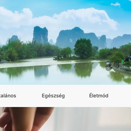
talános
Egészség
Életmód