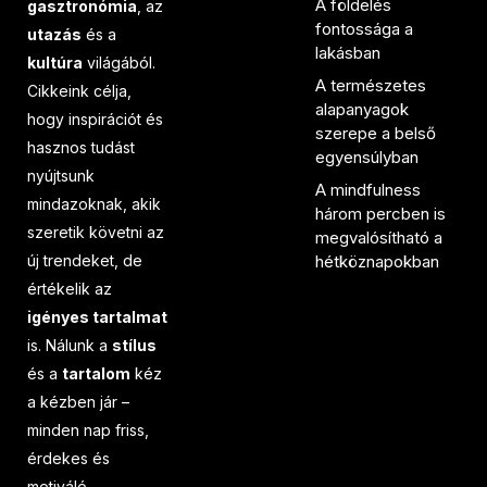
A földelés
gasztronómia
, az
fontossága a
utazás
és a
lakásban
kultúra
világából.
A természetes
Cikkeink célja,
alapanyagok
hogy inspirációt és
szerepe a belső
hasznos tudást
egyensúlyban
nyújtsunk
A mindfulness
mindazoknak, akik
három percben is
szeretik követni az
megvalósítható a
új trendeket, de
hétköznapokban
értékelik az
igényes tartalmat
is. Nálunk a
stílus
és a
tartalom
kéz
a kézben jár –
minden nap friss,
érdekes és
motiváló