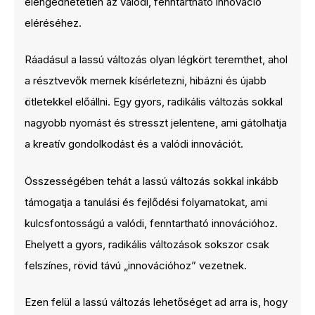
elengedhetetlen az valódi, fenntartható innováció
eléréséhez.
Ráadásul a lassú változás olyan légkört teremthet, ahol
a résztvevők mernek kísérletezni, hibázni és újabb
ötletekkel előállni. Egy gyors, radikális változás sokkal
nagyobb nyomást és stresszt jelentene, ami gátolhatja
a kreatív gondolkodást és a valódi innovációt.
Összességében tehát a lassú változás sokkal inkább
támogatja a tanulási és fejlődési folyamatokat, ami
kulcsfontosságú a valódi, fenntartható innovációhoz.
Ehelyett a gyors, radikális változások sokszor csak
felszínes, rövid távú „innovációhoz” vezetnek.
Ezen felül a lassú változás lehetőséget ad arra is, hogy