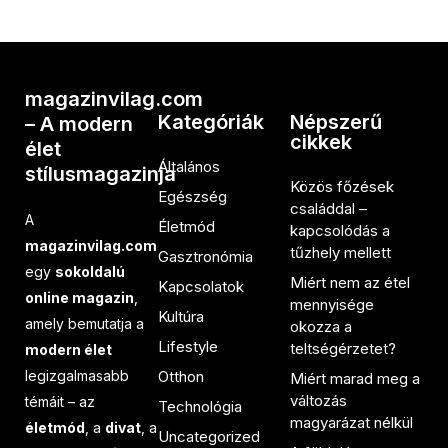
magazinvilag.com
Kategóriák
Népszerű
– A modern
cikkek
élet
Általános
stílusmagazinja
Közös főzések
Egészség
családdal –
A
Életmód
kapcsolódás a
magazinvilag.com
tűzhely mellett
Gasztronómia
egy
sokoldalú
Miért nem az étel
Kapcsolatok
online magazin
,
mennyisége
Kultúra
amely bemutatja a
okozza a
Lifestyle
teltségérzetet?
modern élet
legizgalmasabb
Otthon
Miért marad meg a
változás
témáit – az
Technológia
magyarázat nélkül
életmód
, a
divat
, a
Uncategorized