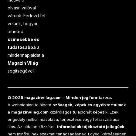
olvasnivalóval
várunk. Fedezd fel
velünk, hogyan
teheted
színesebbé és
tudatosabbá
a
mindennapjaidat a
Magazin Világ
segítségével!
© 2025 magazinvilag.com – Minden jog fenntartva.
A weboldalon található
szövegek, képek és egyéb tartalmak
a
magazinvilag.com
kizárólagos tulajdonát képezik. Ezek
engedély nélküli másolása, terjesztése vagy felhasználása
tilos. Az oldalon közzétett
információk tájékoztató jellegűek
,
nem minősülnek szakmai tanácsadásnak. Egyedi kérdésekben