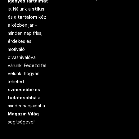
igényes tartalmat
is. Nálunk a
stílus
és a
tartalom
kéz
a kézben jár –
minden nap friss,
érdekes és
motiváló
olvasnivalóval
várunk. Fedezd fel
velünk, hogyan
teheted
színesebbé és
tudatosabbá
a
mindennapjaidat a
Magazin Világ
segítségével!