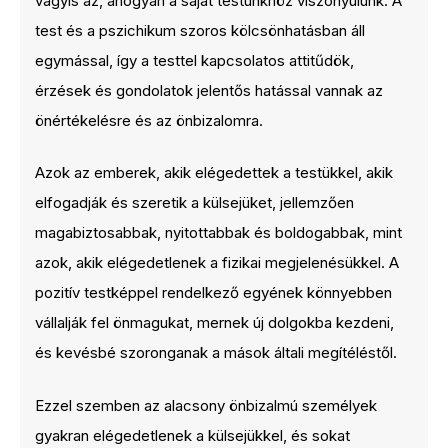
vagyis az, ahogyan a saját testünkhöz viszonyulunk. A
test és a pszichikum szoros kölcsönhatásban áll
egymással, így a testtel kapcsolatos attitűdök,
érzések és gondolatok jelentős hatással vannak az
önértékelésre és az önbizalomra.
Azok az emberek, akik elégedettek a testükkel, akik
elfogadják és szeretik a külsejüket, jellemzően
magabiztosabbak, nyitottabbak és boldogabbak, mint
azok, akik elégedetlenek a fizikai megjelenésükkel. A
pozitív testképpel rendelkező egyének könnyebben
vállalják fel önmagukat, mernek új dolgokba kezdeni,
és kevésbé szoronganak a mások általi megítéléstől.
Ezzel szemben az alacsony önbizalmú személyek
gyakran elégedetlenek a külsejükkel, és sokat