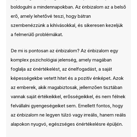
boldogulni a mindennapokban. Az önbizalom az a belső
erő, amely lehetővé teszi, hogy bátran
szembenézzünk a kihívásokkal, és sikeresen kezeljük
a felmerülő problémákat.
De mi is pontosan az önbizalom? Az önbizalom egy
komplex pszichológiai jelenség, amely magában
foglalja az önértékelést, az önelfogadást, a saját
képességekbe vetett hitet és a pozitív énképet. Azok
az emberek, akik magabiztosak, jellemzően tisztában
vannak saját értékeikkel, erősségeikkel, és nem félnek
felvállalni gyengeségeiket sem. Emellett fontos, hogy
az önbizalom ne legyen túlzó vagy irreális, hanem reális
alapokon nyugvó, egészséges önértékelésre épüljön.