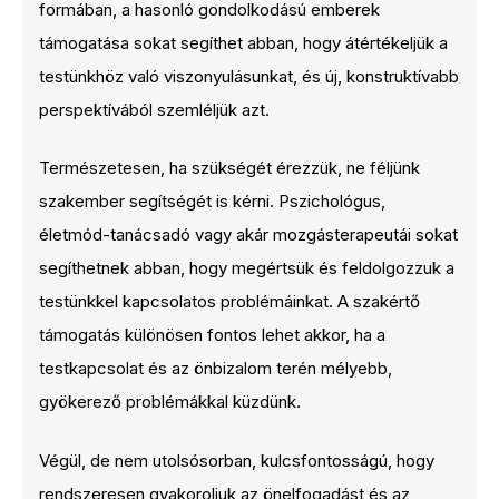
formában, a hasonló gondolkodású emberek
támogatása sokat segíthet abban, hogy átértékeljük a
testünkhöz való viszonyulásunkat, és új, konstruktívabb
perspektívából szemléljük azt.
Természetesen, ha szükségét érezzük, ne féljünk
szakember segítségét is kérni. Pszichológus,
életmód-tanácsadó vagy akár mozgásterapeutái sokat
segíthetnek abban, hogy megértsük és feldolgozzuk a
testünkkel kapcsolatos problémáinkat. A szakértő
támogatás különösen fontos lehet akkor, ha a
testkapcsolat és az önbizalom terén mélyebb,
gyökerező problémákkal küzdünk.
Végül, de nem utolsósorban, kulcsfontosságú, hogy
rendszeresen gyakoroljuk az önelfogadást és az