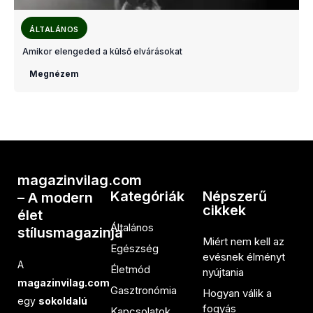
ÁLTALÁNOS
Amikor elengeded a külső elvárásokat
Megnézem
magazinvilag.com
Kategóriák
Népszerű
– A modern
cikkek
élet
Általános
stílusmagazinja
Miért nem kell az
Egészség
evésnek élményt
A
Életmód
nyújtania
magazinvilag.com
Gasztronómia
Hogyan válik a
egy
sokoldalú
fogyás
Kapcsolatok