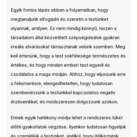
Egyik fontos lépés ebben a folyamatban, hogy
megtanuljunk elfogadni és szeretni a testünket
olyannak, amilyen. Ez nem mindig könnyű, hiszen a
társadalom által közvetített szépségideálok gyakran
irreális elvárásokat támasztanak velünk szemben. Meg
kell értenünk, hogy a test sokfélesége természetes és
értékes, és hogy minden emberi test egyedi és
csodálatos a maga módján. Ahhoz, hogy eljussunk erre
a felismerésre, elengedhetetlen, hogy tudatosan
szembenézzünk a testünkkel kapcsolatos negatív
érzéseinkkel, és módszeresen dolgozzunk azokon.
Ennek egyik hatékony módja lehet a rendszeres tükör
előtti gyakorlatok végzése. Ilyenkor tudatosan figyeljük
és szemléljük a testünket, anélkül, hogy ítélkeznénk