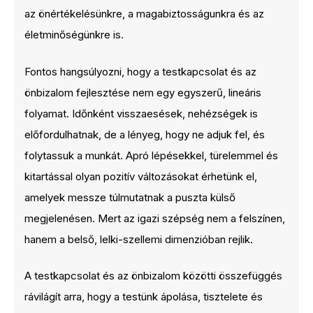
az önértékelésünkre, a magabiztosságunkra és az
életminőségünkre is.
Fontos hangsúlyozni, hogy a testkapcsolat és az
önbizalom fejlesztése nem egy egyszerű, lineáris
folyamat. Időnként visszaesések, nehézségek is
előfordulhatnak, de a lényeg, hogy ne adjuk fel, és
folytassuk a munkát. Apró lépésekkel, türelemmel és
kitartással olyan pozitív változásokat érhetünk el,
amelyek messze túlmutatnak a puszta külső
megjelenésen. Mert az igazi szépség nem a felszínen,
hanem a belső, lelki-szellemi dimenzióban rejlik.
A testkapcsolat és az önbizalom közötti összefüggés
rávilágít arra, hogy a testünk ápolása, tisztelete és