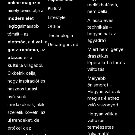
online magazin
,
mellékhatássá,
Kultúra
amely bemutatja a
nem céllá
Lifestyle
modern élet
A lassú evés
legizgalmasabb
Otthon
technikája –
hogyan hat az
témáit – az
Technológia
agyadra?
életmód
, a
divat
, a
Uncategorized
Miért nem igényel
gasztronómia
, az
drasztikus
utazás
és a
lépéseket a tartós
kultúra
világából.
változás
Cikkeink célja,
Mélyebb
hogy inspirációt és
önismeret –
hasznos tudást
Hogyan változik
nyújtsunk
meg az élethez
mindazoknak, akik
való viszonyod
szeretik követni az
Hogyan válik a
új trendeket, de
változás
természetes
értékelik az
folyamattá