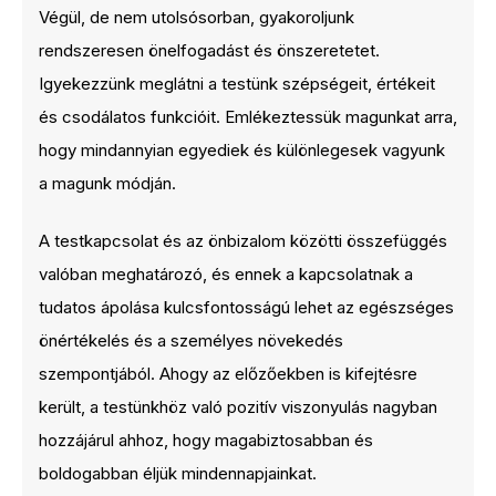
Végül, de nem utolsósorban, gyakoroljunk
rendszeresen önelfogadást és önszeretetet.
Igyekezzünk meglátni a testünk szépségeit, értékeit
és csodálatos funkcióit. Emlékeztessük magunkat arra,
hogy mindannyian egyediek és különlegesek vagyunk
a magunk módján.
A testkapcsolat és az önbizalom közötti összefüggés
valóban meghatározó, és ennek a kapcsolatnak a
tudatos ápolása kulcsfontosságú lehet az egészséges
önértékelés és a személyes növekedés
szempontjából. Ahogy az előzőekben is kifejtésre
került, a testünkhöz való pozitív viszonyulás nagyban
hozzájárul ahhoz, hogy magabiztosabban és
boldogabban éljük mindennapjainkat.