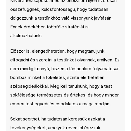
Mivel a testkapcsolat és az önbizalom ilyen szorosan
összefüggnek, kulcsfontosságú, hogy tudatosan
dolgozzunk a testünkhöz való viszonyunk javításán.
Ennek érdekében többféle stratégiát is
alkalmazhatunk:
Először is, elengedhetetlen, hogy megtanuljunk
elfogadni és szeretni a testünket olyannak, amilyen. Ez
nem mindig könnyű, hiszen a társadalom folyamatosan
bombáz minket a tökéletes, szinte elérhetetlen
szépségideálokkal. Meg kell tanulnunk, hogy a test
sokfélesége természetes és értékes, és hogy minden
emberi test egyedi és csodálatos a maga módján.
Sokat segíthet, ha tudatosan keressük azokat a
tevékenységeket, amelyek révén jól érezzük