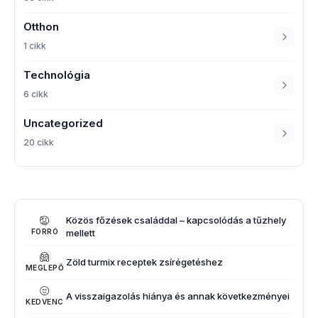
Otthon
1 cikk
Technológia
6 cikk
Uncategorized
20 cikk
Közös főzések családdal – kapcsolódás a tűzhely
mellett
FORRÓ
Zöld turmix receptek zsírégetéshez
MEGLEPŐ
A visszaigazolás hiánya és annak következményei
KEDVENC