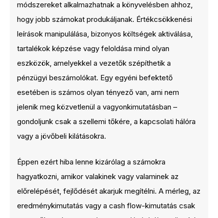
módszereket alkalmazhatnak a könyvelésben ahhoz,
hogy jobb számokat produkáljanak. Értékcsökkenési
leírások manipulálása, bizonyos költségek aktiválása,
tartalékok képzése vagy feloldása mind olyan
eszközök, amelyekkel a vezetők szépíthetik a
pénzügyi beszámolókat. Egy egyéni befektető
esetében is számos olyan tényező van, ami nem
jelenik meg közvetlenül a vagyonkimutatásban –
gondoljunk csak a szellemi tőkére, a kapcsolati hálóra
vagy a jövőbeli kilátásokra.
Éppen ezért hiba lenne kizárólag a számokra
hagyatkozni, amikor valakinek vagy valaminek az
előrelépését, fejlődését akarjuk megítélni. A mérleg, az
eredménykimutatás vagy a cash flow-kimutatás csak