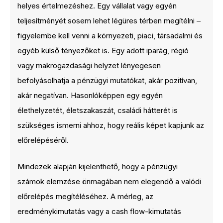
helyes értelmezéshez. Egy vállalat vagy egyén
teljesítményét sosem lehet légüres térben megítélni –
figyelembe kell venni a környezeti, piaci, társadalmi és
egyéb külső tényezőket is. Egy adott iparág, régió
vagy makrogazdasági helyzet lényegesen
befolyásolhatja a pénzügyi mutatókat, akár pozitívan,
akár negatívan. Hasonlóképpen egy egyén
élethelyzetét, életszakaszát, családi hátterét is
szükséges ismerni ahhoz, hogy reális képet kapjunk az
előrelépéséről.
Mindezek alapján kijelenthető, hogy a pénzügyi
számok elemzése önmagában nem elegendő a valódi
előrelépés megítéléséhez. A mérleg, az
eredménykimutatás vagy a cash flow-kimutatás