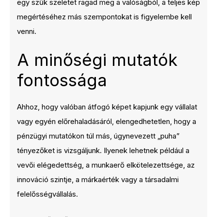
egy szűk szeletet ragad meg a valóságból, a teljes kép
megértéséhez más szempontokat is figyelembe kell
venni.
A minőségi mutatók
fontossága
Ahhoz, hogy valóban átfogó képet kapjunk egy vállalat
vagy egyén előrehaladásáról, elengedhetetlen, hogy a
pénzügyi mutatókon túl más, úgynevezett „puha”
tényezőket is vizsgáljunk. Ilyenek lehetnek például a
vevői elégedettség, a munkaerő elkötelezettsége, az
innováció szintje, a márkaérték vagy a társadalmi
felelősségvállalás.