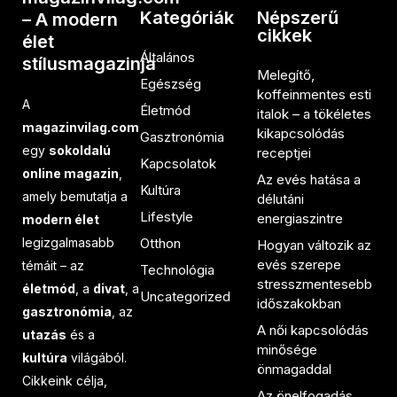
Kategóriák
Népszerű
– A modern
cikkek
élet
Általános
stílusmagazinja
Melegítő,
Egészség
koffeinmentes esti
A
Életmód
italok – a tökéletes
magazinvilag.com
kikapcsolódás
Gasztronómia
egy
sokoldalú
receptjei
Kapcsolatok
online magazin
,
Az evés hatása a
Kultúra
amely bemutatja a
délutáni
Lifestyle
energiaszintre
modern élet
legizgalmasabb
Otthon
Hogyan változik az
evés szerepe
témáit – az
Technológia
stresszmentesebb
életmód
, a
divat
, a
Uncategorized
időszakokban
gasztronómia
, az
A női kapcsolódás
utazás
és a
minősége
kultúra
világából.
önmagaddal
Cikkeink célja,
Az önelfogadás