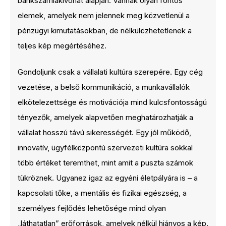
bankszámlakivonat alapján. Vannak olyan fontos
elemek, amelyek nem jelennek meg közvetlenül a
pénzügyi kimutatásokban, de nélkülözhetetlenek a
teljes kép megértéséhez.
Gondoljunk csak a vállalati kultúra szerepére. Egy cég
vezetése, a belső kommunikáció, a munkavállalók
elkötelezettsége és motivációja mind kulcsfontosságú
tényezők, amelyek alapvetően meghatározhatják a
vállalat hosszú távú sikerességét. Egy jól működő,
innovatív, ügyfélközpontú szervezeti kultúra sokkal
több értéket teremthet, mint amit a puszta számok
tükröznek. Ugyanez igaz az egyéni életpályára is – a
kapcsolati tőke, a mentális és fizikai egészség, a
személyes fejlődés lehetősége mind olyan
„láthatatlan” erőforrások, amelyek nélkül hiányos a kép.