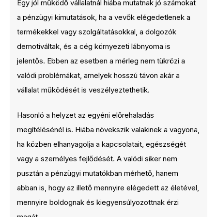
Egy jól működő vállalatnál hiába mutatnak jó számokat
a pénzügyi kimutatások, ha a vevők elégedetlenek a
termékekkel vagy szolgáltatásokkal, a dolgozók
demotiváltak, és a cég környezeti lábnyoma is
jelentős. Ebben az esetben a mérleg nem tükrözi a
valódi problémákat, amelyek hosszú távon akár a
vállalat működését is veszélyeztethetik.
Hasonló a helyzet az egyéni előrehaladás
megítélésénél is. Hiába növekszik valakinek a vagyona,
ha közben elhanyagolja a kapcsolatait, egészségét
vagy a személyes fejlődését. A valódi siker nem
pusztán a pénzügyi mutatókban mérhető, hanem
abban is, hogy az illető mennyire elégedett az életével,
mennyire boldognak és kiegyensúlyozottnak érzi
magát.