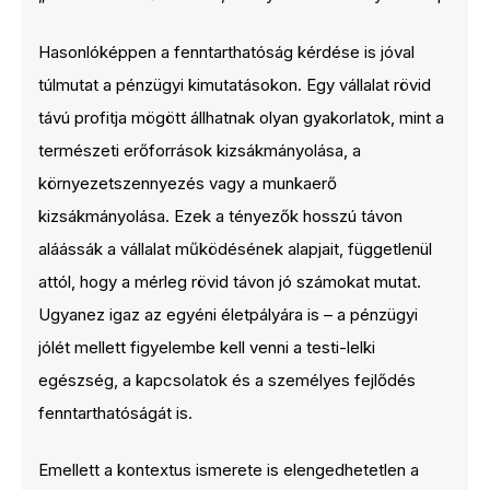
Hasonlóképpen a fenntarthatóság kérdése is jóval
túlmutat a pénzügyi kimutatásokon. Egy vállalat rövid
távú profitja mögött állhatnak olyan gyakorlatok, mint a
természeti erőforrások kizsákmányolása, a
környezetszennyezés vagy a munkaerő
kizsákmányolása. Ezek a tényezők hosszú távon
aláássák a vállalat működésének alapjait, függetlenül
attól, hogy a mérleg rövid távon jó számokat mutat.
Ugyanez igaz az egyéni életpályára is – a pénzügyi
jólét mellett figyelembe kell venni a testi-lelki
egészség, a kapcsolatok és a személyes fejlődés
fenntarthatóságát is.
Emellett a kontextus ismerete is elengedhetetlen a