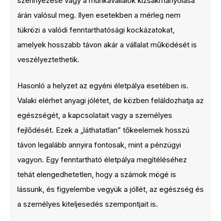
szennyezése vagy a munkavállalók kizsákmányolása
árán valósul meg. Ilyen esetekben a mérleg nem
tükrözi a valódi fenntarthatósági kockázatokat,
amelyek hosszabb távon akár a vállalat működését is
veszélyeztethetik.
Hasonló a helyzet az egyéni életpálya esetében is.
Valaki elérhet anyagi jólétet, de közben feláldozhatja az
egészségét, a kapcsolatait vagy a személyes
fejlődését. Ezek a „láthatatlan” tőkeelemek hosszú
távon legalább annyira fontosak, mint a pénzügyi
vagyon. Egy fenntartható életpálya megítéléséhez
tehát elengedhetetlen, hogy a számok mögé is
lássunk, és figyelembe vegyük a jóllét, az egészség és
a személyes kiteljesedés szempontjait is.