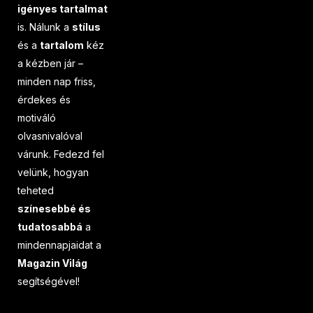
igényes tartalmat
is. Nálunk a
stílus
és a
tartalom
kéz
a kézben jár –
minden nap friss,
érdekes és
motiváló
olvasnivalóval
várunk. Fedezd fel
velünk, hogyan
teheted
színesebbé és
tudatosabbá
a
mindennapjaidat a
Magazin Világ
segítségével!