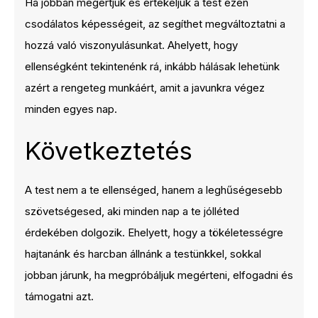
Ha jobban megértjük és értékeljük a test ezen
csodálatos képességeit, az segíthet megváltoztatni a
hozzá való viszonyulásunkat. Ahelyett, hogy
ellenségként tekintenénk rá, inkább hálásak lehetünk
azért a rengeteg munkáért, amit a javunkra végez
minden egyes nap.
Következtetés
A test nem a te ellenséged, hanem a leghűségesebb
szövetségesed, aki minden nap a te jólléted
érdekében dolgozik. Ehelyett, hogy a tökéletességre
hajtanánk és harcban állnánk a testünkkel, sokkal
jobban járunk, ha megpróbáljuk megérteni, elfogadni és
támogatni azt.