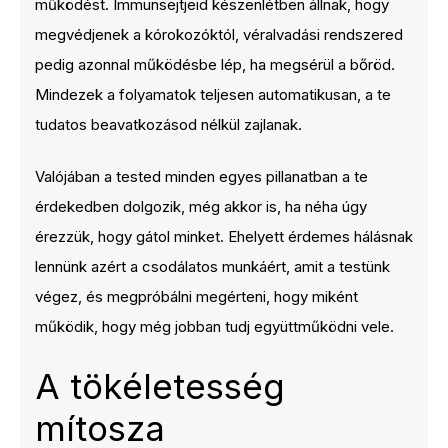
működést. Immunsejtjeid készenlétben állnak, hogy
megvédjenek a kórokozóktól, véralvadási rendszered
pedig azonnal működésbe lép, ha megsérül a bőröd.
Mindezek a folyamatok teljesen automatikusan, a te
tudatos beavatkozásod nélkül zajlanak.
Valójában a tested minden egyes pillanatban a te
érdekedben dolgozik, még akkor is, ha néha úgy
érezzük, hogy gátol minket. Ehelyett érdemes hálásnak
lennünk azért a csodálatos munkáért, amit a testünk
végez, és megpróbálni megérteni, hogy miként
működik, hogy még jobban tudj együttműködni vele.
A tökéletesség
mítosza