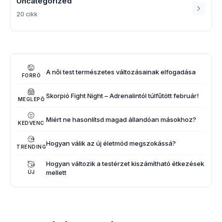
Uncategorized
20 cikk
A női test természetes változásainak elfogadása
FORRÓ
Skorpió Fight Night – Adrenalintól túlfűtött február!
MEGLEPŐ
Miért ne hasonlítsd magad állandóan másokhoz?
KEDVENC
Hogyan válik az új életmód megszokássá?
TRENDING
Hogyan változik a testérzet kiszámítható étkezések
mellett
ÚJ