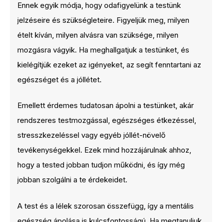
Ennek egyik módja, hogy odafigyelünk a testünk
jelzéseire és szükségleteire. Figyeljük meg, milyen
ételt kíván, milyen alvásra van szüksége, milyen
mozgásra vágyik. Ha meghallgatjuk a testünket, és
kielégítjük ezeket az igényeket, az segít fenntartani az
egészséget és a jóllétet.
Emellett érdemes tudatosan ápolni a testünket, akár
rendszeres testmozgással, egészséges étkezéssel,
stresszkezeléssel vagy egyéb jóllét-növelő
tevékenységekkel. Ezek mind hozzájárulnak ahhoz,
hogy a tested jobban tudjon működni, és így még
jobban szolgálni a te érdekeidet.
A test és a lélek szorosan összefügg, így a mentális
egészség ápolása is kulcsfontosságú. Ha megtanuljuk