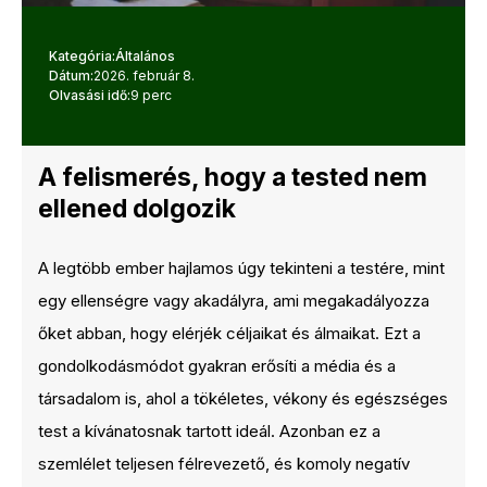
Kategória:
Általános
Dátum:
2026. február 8.
Olvasási idő:
9 perc
A felismerés, hogy a tested nem
ellened dolgozik
A legtöbb ember hajlamos úgy tekinteni a testére, mint
egy ellenségre vagy akadályra, ami megakadályozza
őket abban, hogy elérjék céljaikat és álmaikat. Ezt a
gondolkodásmódot gyakran erősíti a média és a
társadalom is, ahol a tökéletes, vékony és egészséges
test a kívánatosnak tartott ideál. Azonban ez a
szemlélet teljesen félrevezető, és komoly negatív