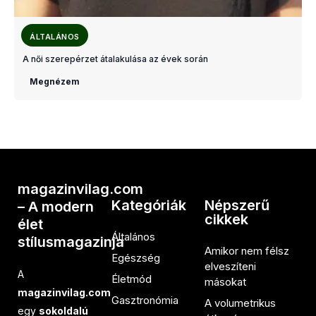
ÁLTALÁNOS
A női szerepérzet átalakulása az évek során
Megnézem
magazinvilag.com
Kategóriák
Népszerű
– A modern
cikkek
élet
Általános
stílusmagazinja
Amikor nem félsz
Egészség
elveszíteni
A
Életmód
másokat
magazinvilag.com
Gasztronómia
A volumetrikus
egy
sokoldalú