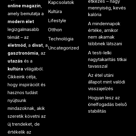
étkezés – nagy
Kapcsolatok
online magazin
,
mennyiség, kevés
Kultúra
amely bemutatja a
kalória
Lifestyle
modern élet
A mindennapok
legizgalmasabb
Otthon
értéke, amikor
nem akarnak
témáit – az
Technológia
többnek látszani
életmód
, a
divat
, a
Uncategorized
A testi-lelki
gasztronómia
, az
nagytakarítás titkai
utazás
és a
tavasszal
kultúra
világából.
Az étel utáni
Cikkeink célja,
állapot mint valódi
hogy inspirációt és
visszajelzés
hasznos tudást
Hogyan lesz az
nyújtsunk
önelfogadás belső
mindazoknak, akik
stabilitás
szeretik követni az
új trendeket, de
értékelik az