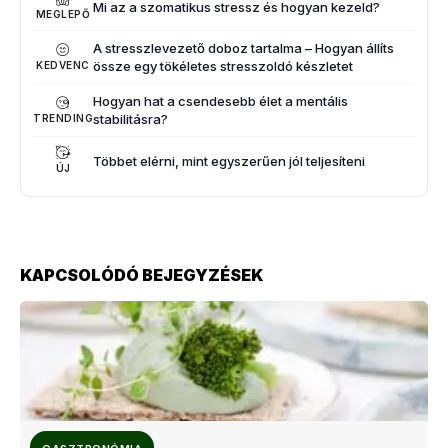
Mi az a szomatikus stressz és hogyan kezeld?
MEGLEPŐ
A stresszlevezető doboz tartalma – Hogyan állíts
össze egy tökéletes stresszoldó készletet
KEDVENC
Hogyan hat a csendesebb élet a mentális
stabilitásra?
TRENDING
Többet elérni, mint egyszerűen jól teljesíteni
ÚJ
KAPCSOLÓDÓ BEJEGYZÉSEK