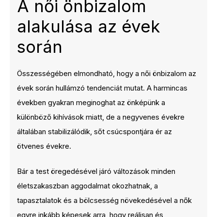
A női önbizalom
alakulása az évek
során
Összességében elmondható, hogy a női önbizalom az
évek során hullámzó tendenciát mutat. A harmincas
években gyakran meginoghat az önképünk a
különböző kihívások miatt, de a negyvenes évekre
általában stabilizálódik, sőt csúcspontjára ér az
ötvenes évekre.
Bár a test öregedésével járó változások minden
életszakaszban aggodalmat okozhatnak, a
tapasztalatok és a bölcsesség növekedésével a nők
egyre inkább képesek arra, hogy reálisan és