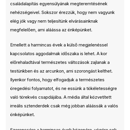
családalapítás egyensúlyának megteremtésének
nehézségeivel. Sokszor érezzük, hogy nem vagyunk
elég jók vagy nem teljesítünk elvárásainknak
megfelelően, ami aláássa az önképünket.
Emellett a harmincas évek a külső megjelenéssel
kapcsolatos aggodalmak időszaka is lehet. A kor
előrehaladtával természetes változások zajlanak a
testünkben és az arcunkon, ami szorongást kelthet.
Ilyenkor fontos, hogy elfogadjuk a természetes
öregedési folyamatot, és ne essünk a tökéletességre
való törekvés csapdájába. A média által közvetített
irreális sztenderdek csak még jobban aláássák a valós
önképünket.
Szerencsére a harmincas évek közepére-végére sok