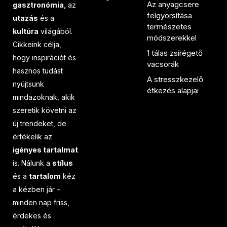
Az anyagcsere
gasztronómia
, az
felgyorsítása
utazás
és a
természetes
kultúra
világából.
módszerekkel
Cikkeink célja,
1 tálas zsírégető
hogy inspirációt és
vacsorák
hasznos tudást
A stresszkezelő
nyújtsunk
étkezés alapjai
mindazoknak, akik
szeretik követni az
új trendeket, de
értékelik az
igényes tartalmat
is. Nálunk a
stílus
és a
tartalom
kéz
a kézben jár –
minden nap friss,
érdekes és