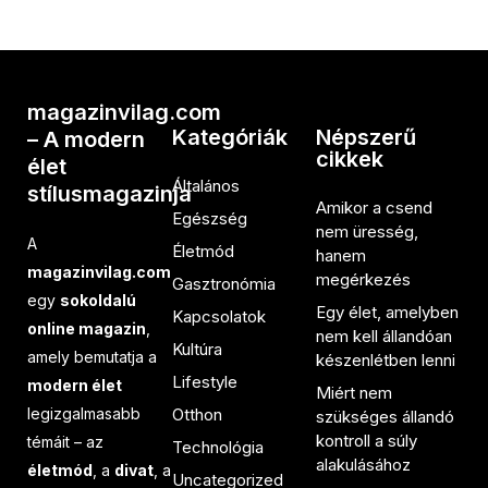
magazinvilag.com
Kategóriák
Népszerű
– A modern
cikkek
élet
Általános
stílusmagazinja
Amikor a csend
Egészség
nem üresség,
A
Életmód
hanem
magazinvilag.com
megérkezés
Gasztronómia
egy
sokoldalú
Egy élet, amelyben
Kapcsolatok
online magazin
,
nem kell állandóan
Kultúra
amely bemutatja a
készenlétben lenni
Lifestyle
modern élet
Miért nem
legizgalmasabb
Otthon
szükséges állandó
kontroll a súly
témáit – az
Technológia
alakulásához
életmód
, a
divat
, a
Uncategorized