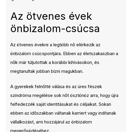
Az ötvenes évek
önbizalom-csúcsa
Az ötvenes évekre a legtöbb nő elérkezik az
önbizalom csúcspontjára. Ebben az életszakaszban a
nők már túljutottak a korábbi kihívásokon, és
megtanultak jobban bízni magukban.
A gyerekek felnőtté válása és az üres fészek
szindróma megélése sok nőt ösztönöz arra, hogy újra
felfedezzék saját identitásukat és céljaikat. Sokan
ebben az időszakban váltanak karriert vagy indítanak
vállalkozást, ami hozzájárul az önbizalom
megerősödéséhez.