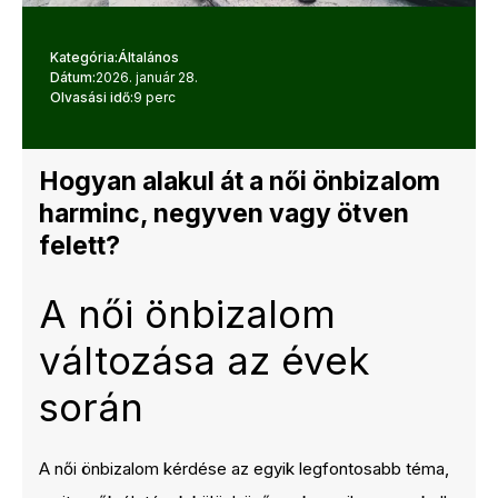
Kategória:
Általános
Dátum:
2026. január 28.
Olvasási idő:
9 perc
Hogyan alakul át a női önbizalom
harminc, negyven vagy ötven
felett?
A női önbizalom
változása az évek
során
A női önbizalom kérdése az egyik legfontosabb téma,