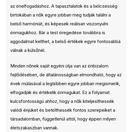
az önelfogadáshoz. A tapasztalatok és a bölcsesség
birtokában a nők egyre jobban meg tudják találni a
belső harmóniát, és képesek reálisan viszonyulni
önmagukhoz. Bár a test öregedése továbbra is
aggodalmat kelthet, a belső értékek egyre fontosabbá
válnak a külsőnél.
Minden nőnek saját egyéni útja van az önbizalom
fejlődésében, de általánosságban elmondható, hogy az
évek múlásával a legtöbben egyre jobban megismerik,
elfogadják és értékelik önmagukat. Ez a folyamat
kulcsfontosságú ahhoz, hogy a nők kiteljesíthessék
valódi énjüket és betölthessék fontos szerepeiket a
társadalomban, függetlenül attól, hogy éppen milyen
életszakaszban vannak.