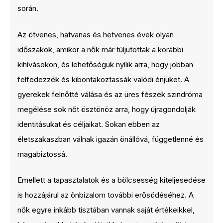
során.
Az ötvenes, hatvanas és hetvenes évek olyan
időszakok, amikor a nők már túljutottak a korábbi
kihívásokon, és lehetőségük nyílik arra, hogy jobban
felfedezzék és kibontakoztassák valódi énjüket. A
gyerekek felnőtté válása és az üres fészek szindróma
megélése sok nőt ösztönöz arra, hogy újragondolják
identitásukat és céljaikat. Sokan ebben az
életszakaszban válnak igazán önállóvá, függetlenné és
magabiztossá.
Emellett a tapasztalatok és a bölcsesség kiteljesedése
is hozzájárul az önbizalom további erősödéséhez. A
nők egyre inkább tisztában vannak saját értékeikkel,