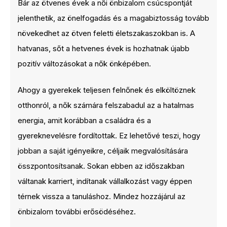
Bár az ötvenes évek a női önbizalom csúcspontját
jelenthetik, az önelfogadás és a magabiztosság tovább
növekedhet az ötven feletti életszakaszokban is. A
hatvanas, sőt a hetvenes évek is hozhatnak újabb
pozitív változásokat a nők önképében.
Ahogy a gyerekek teljesen felnőnek és elköltöznek
otthonról, a nők számára felszabadul az a hatalmas
energia, amit korábban a családra és a
gyereknevelésre fordítottak. Ez lehetővé teszi, hogy
jobban a saját igényeikre, céljaik megvalósítására
összpontosítsanak. Sokan ebben az időszakban
váltanak karriert, indítanak vállalkozást vagy éppen
térnek vissza a tanuláshoz. Mindez hozzájárul az
önbizalom további erősödéséhez.