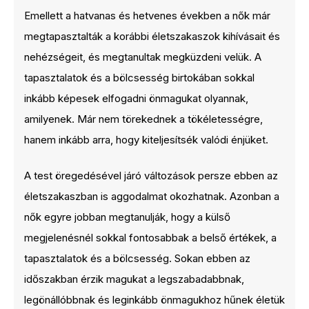
Emellett a hatvanas és hetvenes években a nők már
megtapasztalták a korábbi életszakaszok kihívásait és
nehézségeit, és megtanultak megküzdeni velük. A
tapasztalatok és a bölcsesség birtokában sokkal
inkább képesek elfogadni önmagukat olyannak,
amilyenek. Már nem törekednek a tökéletességre,
hanem inkább arra, hogy kiteljesítsék valódi énjüket.
A test öregedésével járó változások persze ebben az
életszakaszban is aggodalmat okozhatnak. Azonban a
nők egyre jobban megtanulják, hogy a külső
megjelenésnél sokkal fontosabbak a belső értékek, a
tapasztalatok és a bölcsesség. Sokan ebben az
időszakban érzik magukat a legszabadabbnak,
legönállóbbnak és leginkább önmagukhoz hűnek életük