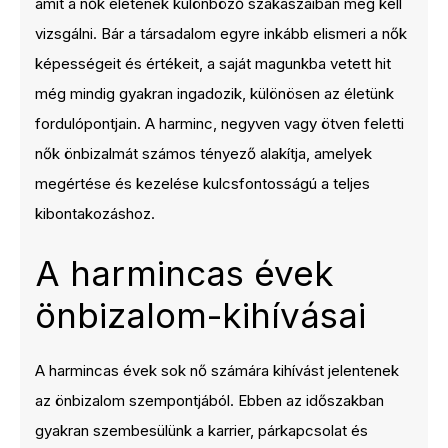
amit a nők életének különböző szakaszaiban meg kell
vizsgálni. Bár a társadalom egyre inkább elismeri a nők
képességeit és értékeit, a saját magunkba vetett hit
még mindig gyakran ingadozik, különösen az életünk
fordulópontjain. A harminc, negyven vagy ötven feletti
nők önbizalmát számos tényező alakítja, amelyek
megértése és kezelése kulcsfontosságú a teljes
kibontakozáshoz.
A harmincas évek
önbizalom-kihívásai
A harmincas évek sok nő számára kihívást jelentenek
az önbizalom szempontjából. Ebben az időszakban
gyakran szembesülünk a karrier, párkapcsolat és