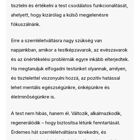
tisztelni és értékelni a test csodálatos funkcionalitását,
ahelyett, hogy kizárólag a külső megjelenésre
fókuszálnánk.
Erre a szemléletváltásra nagy szükség van
napjainkban, amikor a testképzavarok, az evészavarok
és az önértékelési problémák egyre inkább elterjedtek.
Ha megtanuljuk elfogadni testünket olyannak, amilyen,
és tisztelettel viszonyulni hozzá, az pozitív hatással
lehet mentális egészségünkre, önképünkre és
életminőségünkre is.
A test nem hibás, hanem él. Változik, alkalmazkodik,
regenerálódik – hogy biztosítsa létünk fenntartását.
Érdemes hát szemléletváltásra törekedni, és