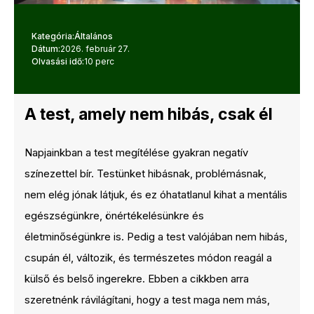
Kategória:
Általános
Dátum:
2026. február 27.
Olvasási idő:
10 perc
A test, amely nem hibás, csak él
Napjainkban a test megítélése gyakran negatív
színezettel bír. Testünket hibásnak, problémásnak,
nem elég jónak látjuk, és ez óhatatlanul kihat a mentális
egészségünkre, önértékelésünkre és
életminőségünkre is. Pedig a test valójában nem hibás,
csupán él, változik, és természetes módon reagál a
külső és belső ingerekre. Ebben a cikkben arra
szeretnénk rávilágítani, hogy a test maga nem más,