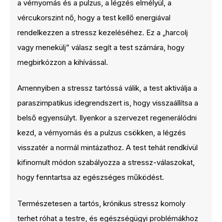
a vérnyomás és a pulzus, a légzés elmélyül, a
vércukorszint nő, hogy a test kellő energiával
rendelkezzen a stressz kezeléséhez. Ez a „harcolj
vagy menekülj” válasz segít a test számára, hogy
megbirkózzon a kihívással.
Amennyiben a stressz tartóssá válik, a test aktiválja a
paraszimpatikus idegrendszert is, hogy visszaállítsa a
belső egyensúlyt. Ilyenkor a szervezet regenerálódni
kezd, a vérnyomás és a pulzus csökken, a légzés
visszatér a normál mintázathoz. A test tehát rendkívül
kifinomult módon szabályozza a stressz-válaszokat,
hogy fenntartsa az egészséges működést.
Természetesen a tartós, krónikus stressz komoly
terhet róhat a testre, és egészségügyi problémákhoz