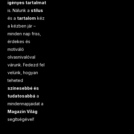
igényes tartalmat
is. Nálunk a
stílus
és a
tartalom
kéz
a kézben jár –
minden nap friss,
érdekes és
motiváló
olvasnivalóval
várunk. Fedezd fel
velünk, hogyan
teheted
színesebbé és
tudatosabbá
a
mindennapjaidat a
Magazin Világ
segítségével!