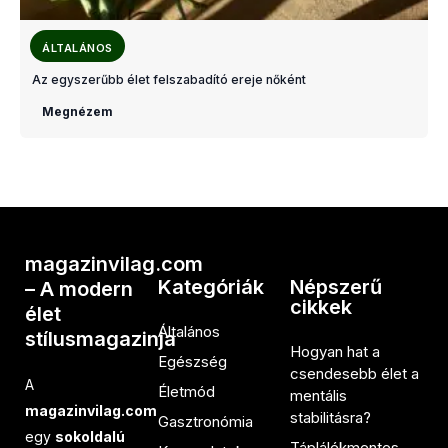
ÁLTALÁNOS
Az egyszerűbb élet felszabadító ereje nőként
Megnézem
magazinvilag.com
Kategóriák
Népszerű
– A modern
cikkek
élet
Általános
stílusmagazinja
Hogyan hat a
Egészség
csendesebb élet a
A
Életmód
mentális
magazinvilag.com
stabilitásra?
Gasztronómia
egy
sokoldalú
Táplálékmentes