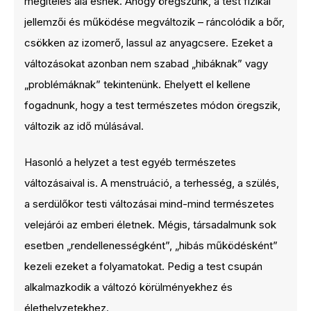
megítélés alá esnek. Ahogy öregszünk, a test fizikai
jellemzői és működése megváltozik – ráncolódik a bőr,
csökken az izomerő, lassul az anyagcsere. Ezeket a
változásokat azonban nem szabad „hibáknak” vagy
„problémáknak” tekintenünk. Ehelyett el kellene
fogadnunk, hogy a test természetes módon öregszik,
változik az idő múlásával.
Hasonló a helyzet a test egyéb természetes
változásaival is. A menstruáció, a terhesség, a szülés,
a serdülőkor testi változásai mind-mind természetes
velejárói az emberi életnek. Mégis, társadalmunk sok
esetben „rendellenességként”, „hibás működésként”
kezeli ezeket a folyamatokat. Pedig a test csupán
alkalmazkodik a változó körülményekhez és
élethelyzetekhez.