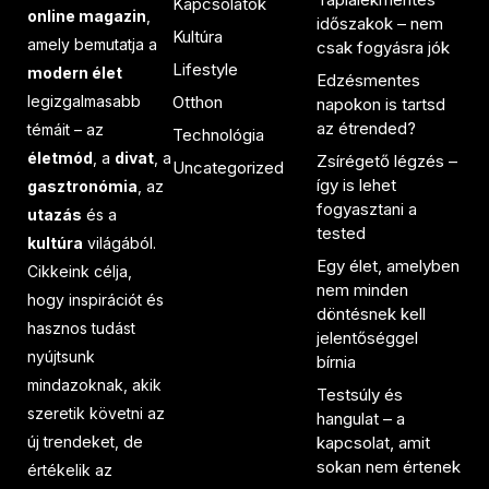
Kapcsolatok
online magazin
,
időszakok – nem
Kultúra
amely bemutatja a
csak fogyásra jók
Lifestyle
modern élet
Edzésmentes
legizgalmasabb
Otthon
napokon is tartsd
az étrended?
témáit – az
Technológia
életmód
, a
divat
, a
Zsírégető légzés –
Uncategorized
így is lehet
gasztronómia
, az
fogyasztani a
utazás
és a
tested
kultúra
világából.
Egy élet, amelyben
Cikkeink célja,
nem minden
hogy inspirációt és
döntésnek kell
hasznos tudást
jelentőséggel
nyújtsunk
bírnia
mindazoknak, akik
Testsúly és
szeretik követni az
hangulat – a
új trendeket, de
kapcsolat, amit
sokan nem értenek
értékelik az