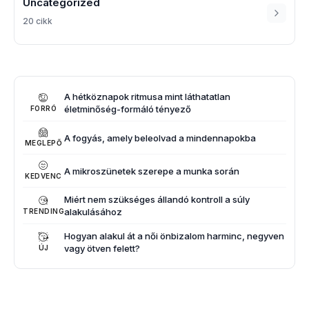
Uncategorized
20 cikk
A hétköznapok ritmusa mint láthatatlan
életminőség-formáló tényező
FORRÓ
A fogyás, amely beleolvad a mindennapokba
MEGLEPŐ
A mikroszünetek szerepe a munka során
KEDVENC
Miért nem szükséges állandó kontroll a súly
alakulásához
TRENDING
Hogyan alakul át a női önbizalom harminc, negyven
vagy ötven felett?
ÚJ