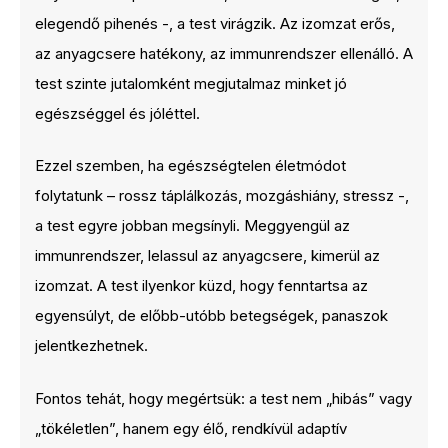
elegendő pihenés -, a test virágzik. Az izomzat erős,
az anyagcsere hatékony, az immunrendszer ellenálló. A
test szinte jutalomként megjutalmaz minket jó
egészséggel és jóléttel.
Ezzel szemben, ha egészségtelen életmódot
folytatunk – rossz táplálkozás, mozgáshiány, stressz -,
a test egyre jobban megsínyli. Meggyengül az
immunrendszer, lelassul az anyagcsere, kimerül az
izomzat. A test ilyenkor küzd, hogy fenntartsa az
egyensúlyt, de előbb-utóbb betegségek, panaszok
jelentkezhetnek.
Fontos tehát, hogy megértsük: a test nem „hibás” vagy
„tökéletlen”, hanem egy élő, rendkívül adaptív