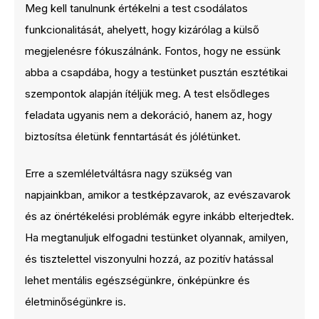
Meg kell tanulnunk értékelni a test csodálatos
funkcionalitását, ahelyett, hogy kizárólag a külső
megjelenésre fókuszálnánk. Fontos, hogy ne essünk
abba a csapdába, hogy a testünket pusztán esztétikai
szempontok alapján ítéljük meg. A test elsődleges
feladata ugyanis nem a dekoráció, hanem az, hogy
biztosítsa életünk fenntartását és jólétünket.
Erre a szemléletváltásra nagy szükség van
napjainkban, amikor a testképzavarok, az evészavarok
és az önértékelési problémák egyre inkább elterjedtek.
Ha megtanuljuk elfogadni testünket olyannak, amilyen,
és tisztelettel viszonyulni hozzá, az pozitív hatással
lehet mentális egészségünkre, önképünkre és
életminőségünkre is.