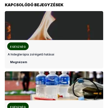
KAPCSOLÓDÓ BEJEGYZÉSEK
EGÉSZSÉG
A hidegterápia zsírégető hatásai
Megnézem
EGÉSZSÉG