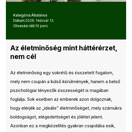
Kategória:
Általános
Dátum:
2026. február 13.
Olvasási idő:
10 perc
Az életminőség mint háttérérzet,
nem cél
Az életminőség egy sokrétű és összetett fogalom,
mely nem csupán a külső körülmények, hanem a belső
pszichológiai tényezők összességét is magában
foglalja. Sok esetben az emberek azon dolgoznak,
hogy elérjék az „ideális” életminőséget, mely számukra
boldogságot, elégedettséget és jólétet jelent.
Azonban ez a megközelítés gyakran csapdába esik,