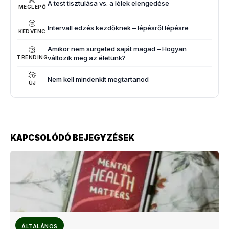
A test tisztulása vs. a lélek elengedése
MEGLEPŐ
Intervall edzés kezdőknek – lépésről lépésre
KEDVENC
Amikor nem sürgeted saját magad – Hogyan
változik meg az életünk?
TRENDING
Nem kell mindenkit megtartanod
ÚJ
KAPCSOLÓDÓ BEJEGYZÉSEK
ÁLTALÁNOS