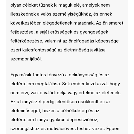
olyan célokat tűznek ki maguk elé, amelyek nem
illeszkednek a valós személyiségükhöz, és ennek
következtében elégedetlenek maradnak. Az önismeret
fejlesztése, a saját erősségek és gyengeségek
feltérképezése, valamint az önelfogadás képessége
ezért kulcsfontosságú az életminőség javítása
szempontjából.
Egy másik fontos tényező a célirányosság és az
életértelem megtalálása. Sok ember küzd azzal, hogy
nem érzi, van-e valódi célja vagy értelme az életének.
Ez a hiányérzet pedig jelentősen csökkentheti az
életminőséget, hiszen a célnélküliség és az
életértelem hiánya gyakran depresszióhoz,
szorongáshoz és motivációvesztéshez vezet. Éppen