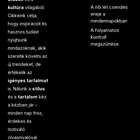
A női lét csendes
kultúra
világából.
ereje a
Cikkeink célja,
mindennapokban
hogy inspirációt és
A folyamatos
hasznos tudást
kontroll
nyújtsunk
megszűnése
mindazoknak, akik
szeretik követni az
új trendeket, de
értékelik az
igényes tartalmat
is. Nálunk a
stílus
és a
tartalom
kéz
a kézben jár –
minden nap friss,
érdekes és
motiváló
olvasnivalóval