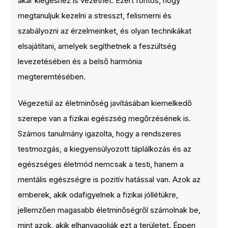
akár kiégéshez is vezethet. Ezért fontos, hogy
megtanuljuk kezelni a stresszt, felismerni és
szabályozni az érzelmeinket, és olyan technikákat
elsajátítani, amelyek segíthetnek a feszültség
levezetésében és a belső harmónia
megteremtésében.
Végezetül az életminőség javításában kiemelkedő
szerepe van a fizikai egészség megőrzésének is.
Számos tanulmány igazolta, hogy a rendszeres
testmozgás, a kiegyensúlyozott táplálkozás és az
egészséges életmód nemcsak a testi, hanem a
mentális egészségre is pozitív hatással van. Azok az
emberek, akik odafigyelnek a fizikai jóllétükre,
jellemzően magasabb életminőségről számolnak be,
mint azok, akik elhanyagolják ezt a területet. Éppen