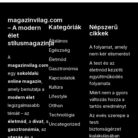
magazinvilag.com
Kategóriák
Népszerű
– A modern
cikkek
élet
Általános
stílusmagazinja
A folyamat, amely
Egészség
nem kér elismerést
A
Életmód
A test és az
magazinvilag.com
Gasztronómia
életmód közötti
egy
sokoldalú
együttműködés
Kapcsolatok
online magazin
,
folyamata
Kultúra
amely bemutatja a
Miért nem a gyors
Lifestyle
modern élet
változás hozza a
legizgalmasabb
Otthon
tartós eredményt
témáit – az
Technológia
Az evés szerepe a
életmód
, a
divat
, a
testi
Uncategorized
biztonságérzet
gasztronómia
, az
kialakulásában
utazás
és a