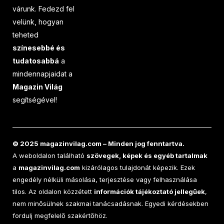
várunk. Fedezd fel
velünk, hogyan
teheted
színesebbé és
tudatosabbá
a
mindennapjaidat a
Magazin Világ
segítségével!
© 2025 magazinvilag.com – Minden jog fenntartva.
A weboldalon található
szövegek, képek és egyéb tartalmak
a
magazinvilag.com
kizárólagos tulajdonát képezik. Ezek
engedély nélküli másolása, terjesztése vagy felhasználása
tilos. Az oldalon közzétett
információk tájékoztató jellegűek
,
nem minősülnek szakmai tanácsadásnak. Egyedi kérdésekben
fordulj megfelelő szakértőhöz.