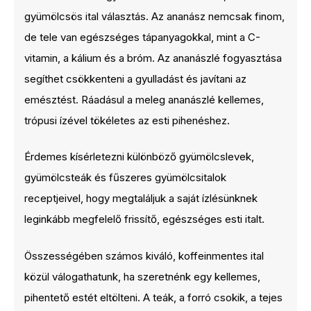
gyümölcsös ital választás. Az ananász nemcsak finom,
de tele van egészséges tápanyagokkal, mint a C-
vitamin, a kálium és a bróm. Az ananászlé fogyasztása
segíthet csökkenteni a gyulladást és javítani az
emésztést. Ráadásul a meleg ananászlé kellemes,
trópusi ízével tökéletes az esti pihenéshez.
Érdemes kísérletezni különböző gyümölcslevek,
gyümölcsteák és fűszeres gyümölcsitalok
receptjeivel, hogy megtaláljuk a saját ízlésünknek
leginkább megfelelő frissítő, egészséges esti italt.
Összességében számos kiváló, koffeinmentes ital
közül válogathatunk, ha szeretnénk egy kellemes,
pihentető estét eltölteni. A teák, a forró csokik, a tejes