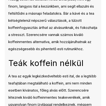
finom, langyos ital a kezünkben, ami segít ellazulni és
feltöltődni a másnapi feladatokra. Bár a kávé és a tea
kétségtelenül népszerű választások, a túlzott
koffeinfogyasztás árthat az alvásunknak, és fokozhatja
a stresszt. Szerencsére vannak számos kiváló
koffeinmentes alternatíva, amik hozzájárulhatnak az
egészségesebb és pihentető esti rutinunkhoz.
Teák koffein nélkül
A tea az egyik legközkedveltebb esti ital, de a legtöbb
teafajtában megtalálható a koffein, ami nem minden
esetben kívánatos, főleg alvás előtt. Szerencsére
léteznek kiváló koffeinmentes teakeverékek, amik
ugyanolyan finom ízvilággal rendelkeznek, mégsem