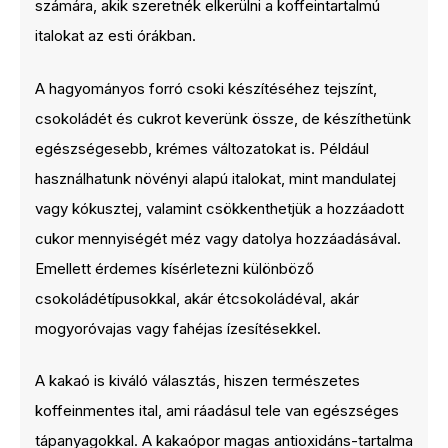
számára, akik szeretnék elkerülni a koffeintartalmú
italokat az esti órákban.
A hagyományos forró csoki készítéséhez tejszínt,
csokoládét és cukrot keverünk össze, de készíthetünk
egészségesebb, krémes változatokat is. Például
használhatunk növényi alapú italokat, mint mandulatej
vagy kókusztej, valamint csökkenthetjük a hozzáadott
cukor mennyiségét méz vagy datolya hozzáadásával.
Emellett érdemes kísérletezni különböző
csokoládétípusokkal, akár étcsokoládéval, akár
mogyoróvajas vagy fahéjas ízesítésekkel.
A kakaó is kiváló választás, hiszen természetes
koffeinmentes ital, ami ráadásul tele van egészséges
tápanyagokkal. A kakaópor magas antioxidáns-tartalma