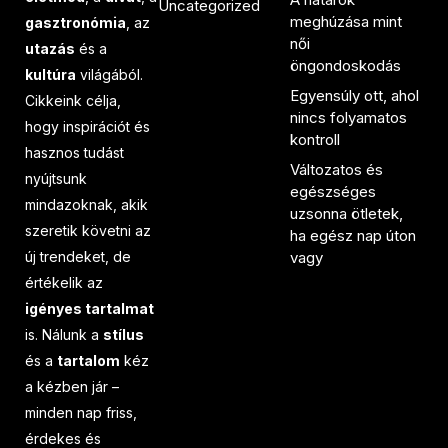
Uncategorized
meghúzása mint
gasztronómia
, az
női
utazás
és a
öngondoskodás
kultúra
világából.
Egyensúly ott, ahol
Cikkeink célja,
nincs folyamatos
hogy inspirációt és
kontroll
hasznos tudást
Változatos és
nyújtsunk
egészséges
mindazoknak, akik
uzsonna ötletek,
szeretik követni az
ha egész nap úton
új trendeket, de
vagy
értékelik az
igényes tartalmat
is. Nálunk a
stílus
és a
tartalom
kéz
a kézben jár –
minden nap friss,
érdekes és