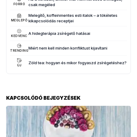
csak megéled
FORRÓ
Melegítő, koffeinmentes esti italok – a tökéletes
kikapcsolódás receptjei
MEGLEPŐ
A hidegterápia zsírégető hatásai
KEDVENC
Miért nem kell minden konfliktust kijavítani
TRENDING
Zöld tea: hogyan és mikor fogyaszd zsírégetéshez?
ÚJ
KAPCSOLÓDÓ BEJEGYZÉSEK