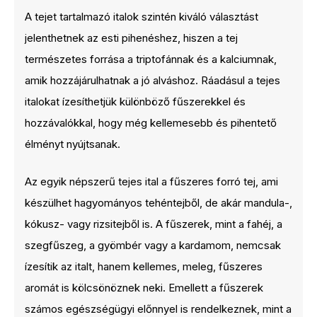
A tejet tartalmazó italok szintén kiváló választást
jelenthetnek az esti pihenéshez, hiszen a tej
természetes forrása a triptofánnak és a kalciumnak,
amik hozzájárulhatnak a jó alváshoz. Ráadásul a tejes
italokat ízesíthetjük különböző fűszerekkel és
hozzávalókkal, hogy még kellemesebb és pihentető
élményt nyújtsanak.
Az egyik népszerű tejes ital a fűszeres forró tej, ami
készülhet hagyományos tehéntejből, de akár mandula-,
kókusz- vagy rizsitejből is. A fűszerek, mint a fahéj, a
szegfűszeg, a gyömbér vagy a kardamom, nemcsak
ízesítik az italt, hanem kellemes, meleg, fűszeres
aromát is kölcsönöznek neki. Emellett a fűszerek
számos egészségügyi előnnyel is rendelkeznek, mint a