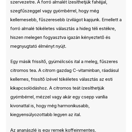
szervezetre. A forró almalét ízesíthetjük fahéjjal,
szegfűszeggel vagy gyömbérrel, hogy még
kellemesebb, fűszeresebb ízvilágot kapjunk. Emellett a
forró almalé tökéletes választás a hideg téli estékre,
hiszen melegen fogyasztva igazán kényeztető és
megnyugtató élményt nyújt.
Egy másik frissítő, gyümölcsös ital a meleg, fűszeres
citromos tea. A citrom gazdag C-vitaminban, ráadásul
kellemes, frissítő ízével tökéletes választás az esti
kikapcsolódáshoz. A citromos teát ízesíthetjük
gyömbérrel, mézzel vagy akár egy csepp vanília
kivonattal is, hogy még harmonikusabb,
kiegyensúlyozottabb legyen az ital.
Az ananászlé is egy remek koffeinmentes,