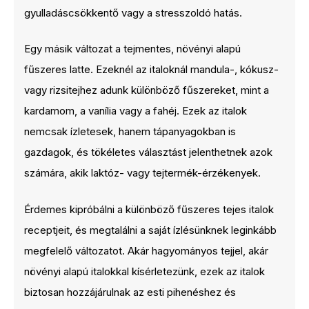
gyulladáscsökkentő vagy a stresszoldó hatás.
Egy másik változat a tejmentes, növényi alapú
fűszeres latte. Ezeknél az italoknál mandula-, kókusz-
vagy rizsitejhez adunk különböző fűszereket, mint a
kardamom, a vanília vagy a fahéj. Ezek az italok
nemcsak ízletesek, hanem tápanyagokban is
gazdagok, és tökéletes választást jelenthetnek azok
számára, akik laktóz- vagy tejtermék-érzékenyek.
Érdemes kipróbálni a különböző fűszeres tejes italok
receptjeit, és megtalálni a saját ízlésünknek leginkább
megfelelő változatot. Akár hagyományos tejjel, akár
növényi alapú italokkal kísérletezünk, ezek az italok
biztosan hozzájárulnak az esti pihenéshez és