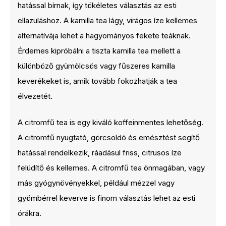
hatással bírnak, így tökéletes választás az esti
ellazuláshoz. A kamilla tea lágy, virágos íze kellemes
alternatívája lehet a hagyományos fekete teáknak.
Érdemes kipróbálni a tiszta kamilla tea mellett a
különböző gyümölcsös vagy fűszeres kamilla
keverékeket is, amik tovább fokozhatják a tea
élvezetét.
A citromfű tea is egy kiváló koffeinmentes lehetőség.
A citromfű nyugtató, görcsoldó és emésztést segítő
hatással rendelkezik, ráadásul friss, citrusos íze
felüdítő és kellemes. A citromfű tea önmagában, vagy
más gyógynövényekkel, például mézzel vagy
gyömbérrel keverve is finom választás lehet az esti
órákra.