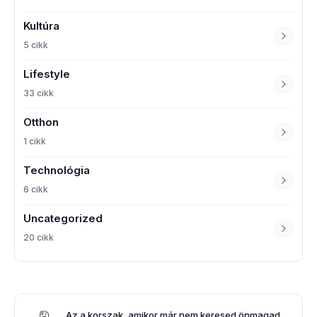
Kultúra
5 cikk
Lifestyle
33 cikk
Otthon
1 cikk
Technológia
6 cikk
Uncategorized
20 cikk
Az a korszak, amikor már nem keresed önmagad,