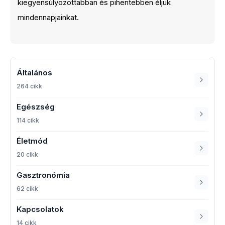
kiegyensúlyozottabban és pihentebben éljük
mindennapjainkat.
Általános
264 cikk
Egészség
114 cikk
Életmód
20 cikk
Gasztronómia
62 cikk
Kapcsolatok
14 cikk