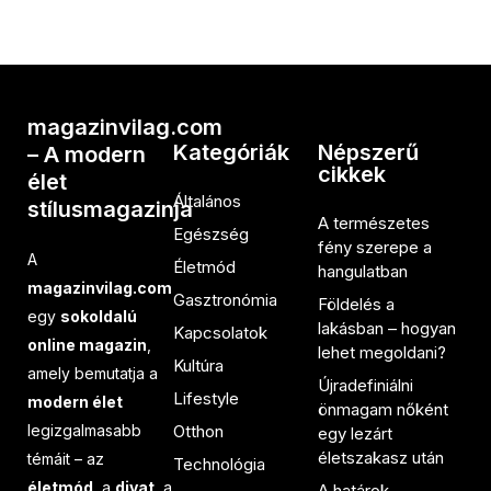
magazinvilag.com
Kategóriák
Népszerű
– A modern
cikkek
élet
Általános
stílusmagazinja
A természetes
Egészség
fény szerepe a
A
Életmód
hangulatban
magazinvilag.com
Gasztronómia
Földelés a
egy
sokoldalú
lakásban – hogyan
Kapcsolatok
online magazin
,
lehet megoldani?
Kultúra
amely bemutatja a
Újradefiniálni
Lifestyle
modern élet
önmagam nőként
legizgalmasabb
Otthon
egy lezárt
életszakasz után
témáit – az
Technológia
életmód
, a
divat
, a
A határok