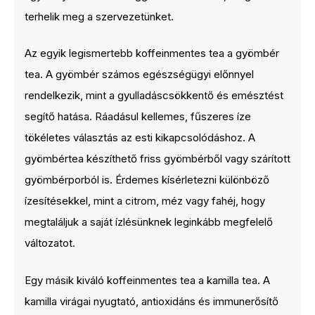
terhelik meg a szervezetünket.
Az egyik legismertebb koffeinmentes tea a gyömbér
tea. A gyömbér számos egészségügyi előnnyel
rendelkezik, mint a gyulladáscsökkentő és emésztést
segítő hatása. Ráadásul kellemes, fűszeres íze
tökéletes választás az esti kikapcsolódáshoz. A
gyömbértea készíthető friss gyömbérből vagy szárított
gyömbérporból is. Érdemes kísérletezni különböző
ízesítésekkel, mint a citrom, méz vagy fahéj, hogy
megtaláljuk a saját ízlésünknek leginkább megfelelő
változatot.
Egy másik kiváló koffeinmentes tea a kamilla tea. A
kamilla virágai nyugtató, antioxidáns és immunerősítő