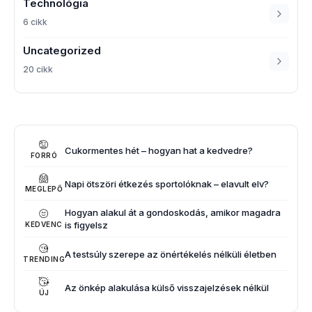
Technológia
6 cikk
Uncategorized
20 cikk
Cukormentes hét – hogyan hat a kedvedre?
FORRÓ
Napi ötszöri étkezés sportolóknak – elavult elv?
MEGLEPŐ
Hogyan alakul át a gondoskodás, amikor magadra
is figyelsz
KEDVENC
A testsúly szerepe az önértékelés nélküli életben
TRENDING
Az önkép alakulása külső visszajelzések nélkül
ÚJ