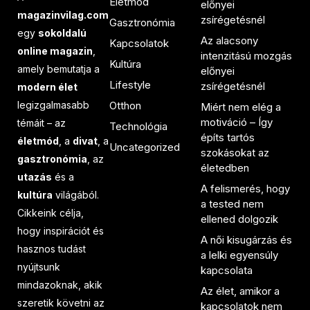
Életmód
előnyei
magazinvilag.com
zsírégetésnél
Gasztronómia
egy
sokoldalú
Az alacsony
Kapcsolatok
online magazin
,
intenzitású mozgás
Kultúra
amely bemutatja a
előnyei
Lifestyle
zsírégetésnél
modern élet
legizgalmasabb
Otthon
Miért nem elég a
motiváció – Így
témáit – az
Technológia
építs tartós
életmód
, a
divat
, a
Uncategorized
szokásokat az
gasztronómia
, az
életedben
utazás
és a
A felismerés, hogy
kultúra
világából.
a tested nem
Cikkeink célja,
ellened dolgozik
hogy inspirációt és
A női kisugárzás és
hasznos tudást
a lelki egyensúly
nyújtsunk
kapcsolata
mindazoknak, akik
Az élet, amikor a
szeretik követni az
kapcsolatok nem