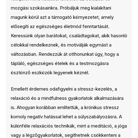
mozgási szokásainkra. Próbáljuk meg kialakítani
magunk körül azt a támogató környezetet, amely
elősegíti az egészséges életmód fenntartását.
Keressünk olyan barátokat, családtagokat, akik hasonló
célokkal rendelkeznek, és motiválják egymást a
változásban. Rendezzük át otthonunkat úgy, hogy a
tápláló, egészséges ételek és a testmozgásra
ösztönző eszközök legyenek kéznél.
Emellett érdemes odafigyelni a stressz-kezelés, a
relaxáció és a mindfulness gyakorlatok alkalmazására
is. Ahogyan korábban említettük, a krónikus stressz
komoly negatív hatással lehet a súlyszabályozásra. A
különféle relaxációs technikák, mint a meditáció, a jóga
vagy a légzőgyakorlatok, segíthetnek csökkenteni a