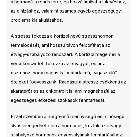
a hormonális rendszerre, és hozzájárulhat a túlevéshez,
az elhízáshoz, valamint számos egyéb egészségügyi
probléma kialakulásához.
A stressz fokozza a kortizol nevű stresszhormon
termelődését, ami hosszú távon felboríthatja az
étvágy-szabályozó rendszert. A kortizol megemeli a
vércukorszintet, fokozza az étvágyat, és arra
ösztönöz, hogy magas kalóriatartalmú, „vigasztaló”
ételeket fogyasszunk. Ráadásul a stressz csökkenti az
akaraterőt és az önkontrollt is, ami megnehezíti az
egészséges étkezési szokások fenntartását.
Ezzel szemben a megfelelő mennyiségű és minőségű
alvás elengedhetetlen a hormonok, köztük az étvágy-
szabályozó hormonok egyensúlyának fenntartásához.