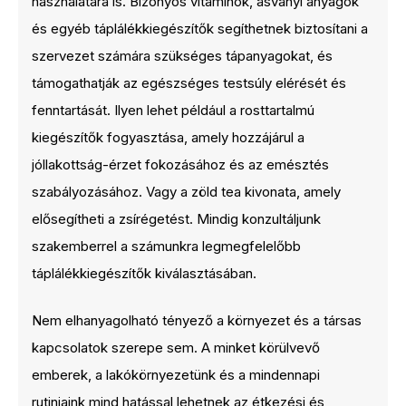
használatára is. Bizonyos vitaminok, ásványi anyagok
és egyéb táplálékkiegészítők segíthetnek biztosítani a
szervezet számára szükséges tápanyagokat, és
támogathatják az egészséges testsúly elérését és
fenntartását. Ilyen lehet például a rosttartalmú
kiegészítők fogyasztása, amely hozzájárul a
jóllakottság-érzet fokozásához és az emésztés
szabályozásához. Vagy a zöld tea kivonata, amely
elősegítheti a zsírégetést. Mindig konzultáljunk
szakemberrel a számunkra legmegfelelőbb
táplálékkiegészítők kiválasztásában.
Nem elhanyagolható tényező a környezet és a társas
kapcsolatok szerepe sem. A minket körülvevő
emberek, a lakókörnyezetünk és a mindennapi
rutinjaink mind hatással lehetnek az étkezési és