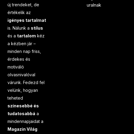
új trendeket, de
uralnak
értékelik az
igényes tartalmat
is. Nálunk a
stílus
és a
tartalom
kéz
a kézben jár –
minden nap friss,
érdekes és
motiváló
olvasnivalóval
várunk. Fedezd fel
velünk, hogyan
teheted
színesebbé és
tudatosabbá
a
mindennapjaidat a
Magazin Világ