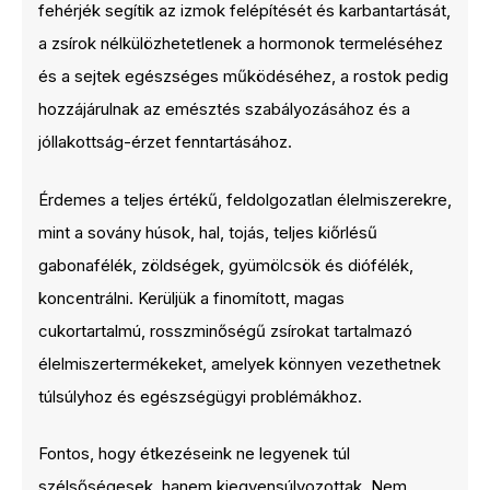
fehérjék segítik az izmok felépítését és karbantartását,
a zsírok nélkülözhetetlenek a hormonok termeléséhez
és a sejtek egészséges működéséhez, a rostok pedig
hozzájárulnak az emésztés szabályozásához és a
jóllakottság-érzet fenntartásához.
Érdemes a teljes értékű, feldolgozatlan élelmiszerekre,
mint a sovány húsok, hal, tojás, teljes kiőrlésű
gabonafélék, zöldségek, gyümölcsök és diófélék,
koncentrálni. Kerüljük a finomított, magas
cukortartalmú, rosszminőségű zsírokat tartalmazó
élelmiszertermékeket, amelyek könnyen vezethetnek
túlsúlyhoz és egészségügyi problémákhoz.
Fontos, hogy étkezéseink ne legyenek túl
szélsőségesek, hanem kiegyensúlyozottak. Nem