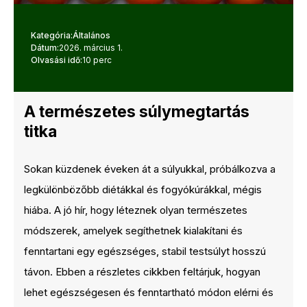
Kategória:
Általános
Dátum:
2026. március 1.
Olvasási idő:
10 perc
A természetes súlymegtartás
titka
Sokan küzdenek éveken át a súlyukkal, próbálkozva a
legkülönbözőbb diétákkal és fogyókúrákkal, mégis
hiába. A jó hír, hogy léteznek olyan természetes
módszerek, amelyek segíthetnek kialakítani és
fenntartani egy egészséges, stabil testsúlyt hosszú
távon. Ebben a részletes cikkben feltárjuk, hogyan
lehet egészségesen és fenntartható módon elérni és