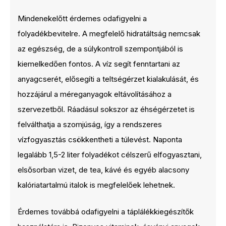
Mindenekelőtt érdemes odafigyelni a
folyadékbevitelre. A megfelelő hidratáltság nemcsak
az egészség, de a súlykontroll szempontjából is
kiemelkedően fontos. A víz segít fenntartani az
anyagcserét, elősegíti a teltségérzet kialakulását, és
hozzájárul a méreganyagok eltávolításához a
szervezetből. Ráadásul sokszor az éhségérzetet is
felválthatja a szomjúság, így a rendszeres
vízfogyasztás csökkentheti a túlevést. Naponta
legalább 1,5-2 liter folyadékot célszerű elfogyasztani,
elsősorban vizet, de tea, kávé és egyéb alacsony
kalóriatartalmú italok is megfelelőek lehetnek.
Érdemes továbbá odafigyelni a táplálékkiegészítők