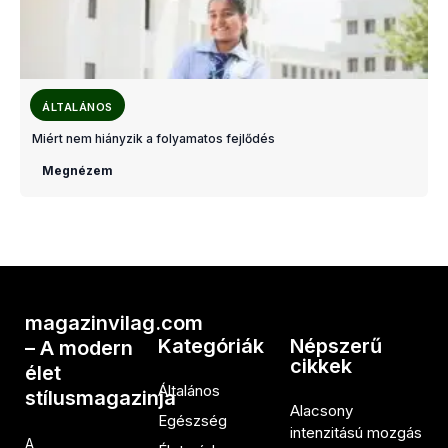
ÁLTALÁNOS
Miért nem hiányzik a folyamatos fejlődés
Megnézem
magazinvilag.com
Kategóriák
Népszerű
– A modern
cikkek
élet
Általános
stílusmagazinja
Alacsony
Egészség
intenzitású mozgás
A