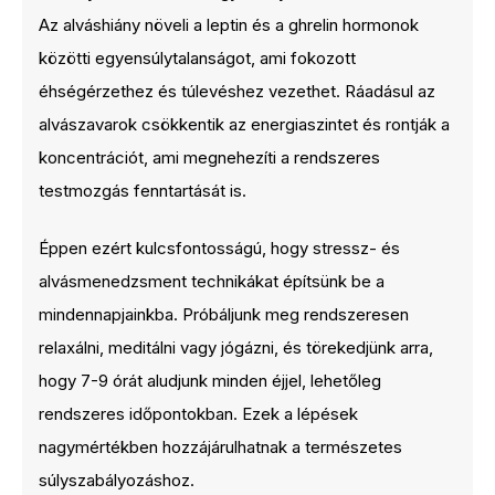
Az alváshiány növeli a leptin és a ghrelin hormonok
közötti egyensúlytalanságot, ami fokozott
éhségérzethez és túlevéshez vezethet. Ráadásul az
alvászavarok csökkentik az energiaszintet és rontják a
koncentrációt, ami megnehezíti a rendszeres
testmozgás fenntartását is.
Éppen ezért kulcsfontosságú, hogy stressz- és
alvásmenedzsment technikákat építsünk be a
mindennapjainkba. Próbáljunk meg rendszeresen
relaxálni, meditálni vagy jógázni, és törekedjünk arra,
hogy 7-9 órát aludjunk minden éjjel, lehetőleg
rendszeres időpontokban. Ezek a lépések
nagymértékben hozzájárulhatnak a természetes
súlyszabályozáshoz.