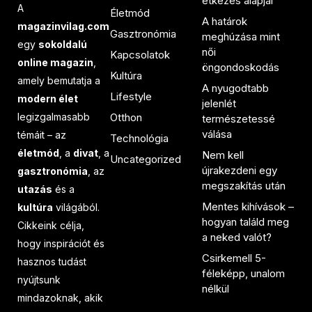
étkezés alapjai
A
Életmód
A határok
magazinvilag.com
Gasztronómia
meghúzása mint
egy
sokoldalú
női
Kapcsolatok
online magazin
,
öngondoskodás
Kultúra
amely bemutatja a
A nyugodtabb
Lifestyle
modern élet
jelenlét
legizgalmasabb
Otthon
természetessé
válása
témáit – az
Technológia
életmód
, a
divat
, a
Nem kell
Uncategorized
újrakezdeni egy
gasztronómia
, az
megszakítás után
utazás
és a
Mentes kihívások –
kultúra
világából.
hogyan találd meg
Cikkeink célja,
a neked valót?
hogy inspirációt és
Csirkemell 5-
hasznos tudást
féleképp, unalom
nyújtsunk
nélkül
mindazoknak, akik