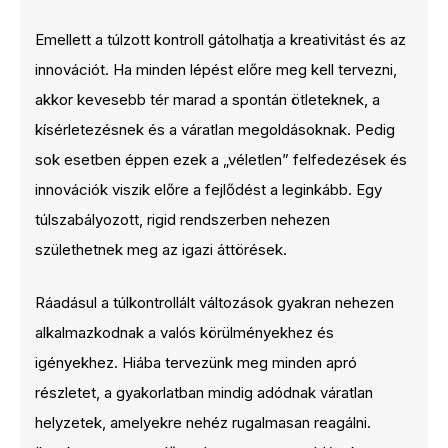
Emellett a túlzott kontroll gátolhatja a kreativitást és az
innovációt. Ha minden lépést előre meg kell tervezni,
akkor kevesebb tér marad a spontán ötleteknek, a
kísérletezésnek és a váratlan megoldásoknak. Pedig
sok esetben éppen ezek a „véletlen” felfedezések és
innovációk viszik előre a fejlődést a leginkább. Egy
túlszabályozott, rigid rendszerben nehezen
születhetnek meg az igazi áttörések.
Ráadásul a túlkontrollált változások gyakran nehezen
alkalmazkodnak a valós körülményekhez és
igényekhez. Hiába tervezünk meg minden apró
részletet, a gyakorlatban mindig adódnak váratlan
helyzetek, amelyekre nehéz rugalmasan reagálni.