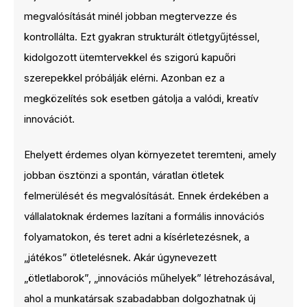
megvalósítását minél jobban megtervezze és
kontrollálta. Ezt gyakran strukturált ötletgyűjtéssel,
kidolgozott ütemtervekkel és szigorú kapuőri
szerepekkel próbálják elérni. Azonban ez a
megközelítés sok esetben gátolja a valódi, kreatív
innovációt.
Ehelyett érdemes olyan környezetet teremteni, amely
jobban ösztönzi a spontán, váratlan ötletek
felmerülését és megvalósítását. Ennek érdekében a
vállalatoknak érdemes lazítani a formális innovációs
folyamatokon, és teret adni a kísérletezésnek, a
„játékos” ötletelésnek. Akár úgynevezett
„ötletlaborok”, „innovációs műhelyek” létrehozásával,
ahol a munkatársak szabadabban dolgozhatnak új