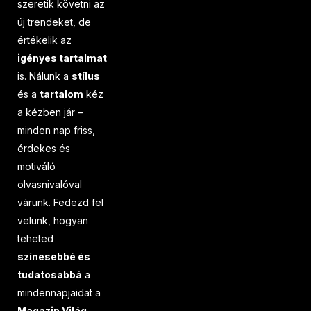
szeretik követni az
új trendeket, de
értékelik az
igényes tartalmat
is. Nálunk a
stílus
és a
tartalom
kéz
a kézben jár –
minden nap friss,
érdekes és
motiváló
olvasnivalóval
várunk. Fedezd fel
velünk, hogyan
teheted
színesebbé és
tudatosabbá
a
mindennapjaidat a
Magazin Világ