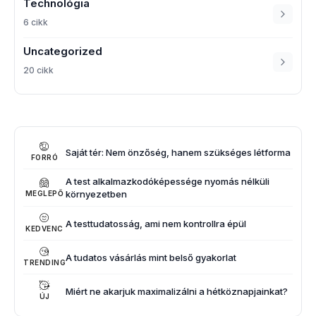
Technológia
6 cikk
Uncategorized
20 cikk
Saját tér: Nem önzőség, hanem szükséges létforma
FORRÓ
A test alkalmazkodóképessége nyomás nélküli
környezetben
MEGLEPŐ
A testtudatosság, ami nem kontrollra épül
KEDVENC
A tudatos vásárlás mint belső gyakorlat
TRENDING
Miért ne akarjuk maximalizálni a hétköznapjainkat?
ÚJ