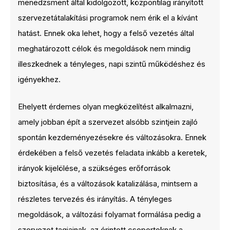
menedzsment által kidolgozott, központilag irányított
szervezetátalakítási programok nem érik el a kívánt
hatást. Ennek oka lehet, hogy a felső vezetés által
meghatározott célok és megoldások nem mindig
illeszkednek a tényleges, napi szintű működéshez és
igényekhez.
Ehelyett érdemes olyan megközelítést alkalmazni,
amely jobban épít a szervezet alsóbb szintjein zajló
spontán kezdeményezésekre és változásokra. Ennek
érdekében a felső vezetés feladata inkább a keretek,
irányok kijelölése, a szükséges erőforrások
biztosítása, és a változások katalizálása, mintsem a
részletes tervezés és irányítás. A tényleges
megoldások, a változási folyamat formálása pedig a
szervezet tagjainak, az érintett csoportoknak a