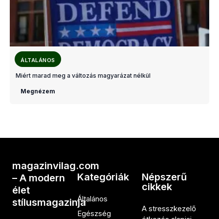
ÁLTALÁNOS
Miért marad meg a változás magyarázat nélkül
Megnézem
magazinvilag.com
Kategóriák
Népszerű
– A modern
cikkek
élet
Általános
stílusmagazinja
A stresszkezelő
Egészség