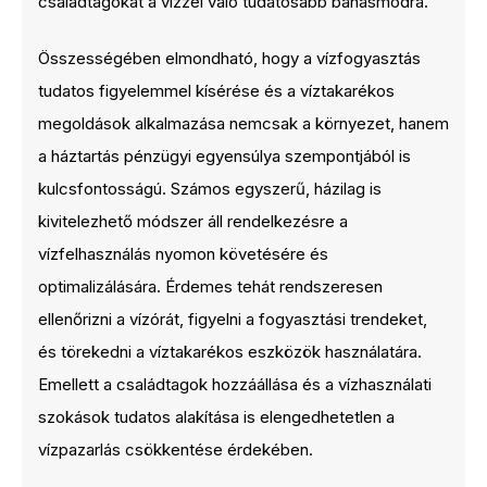
családtagokat a vízzel való tudatosabb bánásmódra.
Összességében elmondható, hogy a vízfogyasztás
tudatos figyelemmel kísérése és a víztakarékos
megoldások alkalmazása nemcsak a környezet, hanem
a háztartás pénzügyi egyensúlya szempontjából is
kulcsfontosságú. Számos egyszerű, házilag is
kivitelezhető módszer áll rendelkezésre a
vízfelhasználás nyomon követésére és
optimalizálására. Érdemes tehát rendszeresen
ellenőrizni a vízórát, figyelni a fogyasztási trendeket,
és törekedni a víztakarékos eszközök használatára.
Emellett a családtagok hozzáállása és a vízhasználati
szokások tudatos alakítása is elengedhetetlen a
vízpazarlás csökkentése érdekében.