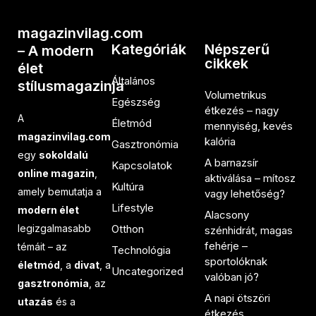
magazinvilag.com
Kategóriák
Népszerű
– A modern
cikkek
élet
Általános
stílusmagazinja
Volumetrikus
Egészség
étkezés – nagy
A
Életmód
mennyiség, kevés
magazinvilag.com
kalória
Gasztronómia
egy
sokoldalú
A barnazsír
Kapcsolatok
online magazin
,
aktiválása – mítosz
Kultúra
amely bemutatja a
vagy lehetőség?
Lifestyle
modern élet
Alacsony
legizgalmasabb
Otthon
szénhidrát, magas
fehérje –
témáit – az
Technológia
sportolóknak
életmód
, a
divat
, a
Uncategorized
valóban jó?
gasztronómia
, az
A napi ötszöri
utazás
és a
étkezés