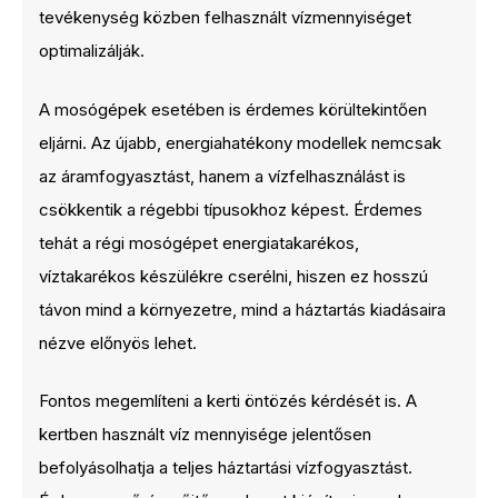
tevékenység közben felhasznált vízmennyiséget
optimalizálják.
A mosógépek esetében is érdemes körültekintően
eljárni. Az újabb, energiahatékony modellek nemcsak
az áramfogyasztást, hanem a vízfelhasználást is
csökkentik a régebbi típusokhoz képest. Érdemes
tehát a régi mosógépet energiatakarékos,
víztakarékos készülékre cserélni, hiszen ez hosszú
távon mind a környezetre, mind a háztartás kiadásaira
nézve előnyös lehet.
Fontos megemlíteni a kerti öntözés kérdését is. A
kertben használt víz mennyisége jelentősen
befolyásolhatja a teljes háztartási vízfogyasztást.