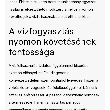
lehet. Ebben a cikkben bemutatunk néhány egyszerű,
házilag is elkészíthető módszert, amellyel nyomon
követhetjük a vízfelhasználásunkat otthonunkban.
A vízfogyasztás
nyomon követésének
fontossága
A vízfelhasználás tudatos figyelemmel kísérése
számos előnnyel jár. Elsődlegesen a
környezetvédelem szempontjából lényeges, hiszen a
vízkészletek végesek, és felelősséggel kell bánnunk
ezzel az erőforrással. A pazarló vízhasználat nemcsak
a természetre, hanem a háztartás pénzügyi
egyensúlyára is negatív hatással lehet. A vízdíjak