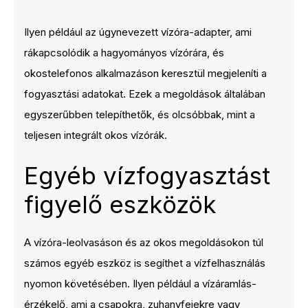
Ilyen például az úgynevezett vízóra-adapter, ami
rákapcsolódik a hagyományos vízórára, és
okostelefonos alkalmazáson keresztül megjeleníti a
fogyasztási adatokat. Ezek a megoldások általában
egyszerűbben telepíthetők, és olcsóbbak, mint a
teljesen integrált okos vízórák.
Egyéb vízfogyasztást
figyelő eszközök
A vízóra-leolvasáson és az okos megoldásokon túl
számos egyéb eszköz is segíthet a vízfelhasználás
nyomon követésében. Ilyen például a vízáramlás-
érzékelő, ami a csapokra, zuhanyfejekre vagy