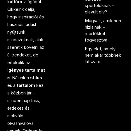
kultúra
világából.
sportolóknak –
Cikkeink célja,
elavult elv?
hogy inspirációt és
Magvak, amik nem
hasznos tudást
hizlalnak –
nyújtsunk
mértékkel
mindazoknak, akik
fogyasztva
szeretik követni az
Egy élet, amely
új trendeket, de
nem akar többnek
látszani
értékelik az
igényes tartalmat
is. Nálunk a
stílus
és a
tartalom
kéz
a kézben jár –
minden nap friss,
érdekes és
motiváló
olvasnivalóval
várunk. Fedezd fel