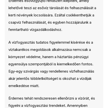
Érdemes esővízgyűjtő rendszert kiépíteni, amely
lehetővé teszi az esővíz tárolását és felhasználását a
kerti növények locsolására. Ezáltal csökkenthetjük a
csapvíz felhasználását, és egyben hozzájárulunk a
fenntartható vízgazdálkodáshoz.
A vízfogyasztás tudatos figyelemmel kísérése és a
víztakarékos megoldások alkalmazása nemcsak a
környezet védelme, hanem a háztartás pénzügyi
egyensúlya szempontjából is kiemelkedően fontos.
Egy-egy szivárgás vagy rendellenes vízfelhasználás
akár jelentős többletköltséget is okozhat a vízdíjak
emelkedése miatt.
Érdemes tehát rendszeresen ellenőrizni a vízórát, és
figyelni a vízfogyasztási trendeket. Amennyiben