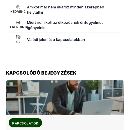
Amikor már nem akarsz minden szerepben
helytállni
KEDVENC
Miért nem kell az étkezésnek önfegyelmet
igényelnie
TRENDING
Valódi jelenlét a kapcsolatokban
ÚJ
KAPCSOLÓDÓ BEJEGYZÉSEK
KAPCSOLATOK