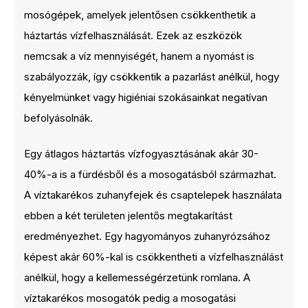
mosógépek, amelyek jelentősen csökkenthetik a
háztartás vízfelhasználását. Ezek az eszközök
nemcsak a víz mennyiségét, hanem a nyomást is
szabályozzák, így csökkentik a pazarlást anélkül, hogy
kényelmünket vagy higiéniai szokásainkat negatívan
befolyásolnák.
Egy átlagos háztartás vízfogyasztásának akár 30-
40%-a is a fürdésből és a mosogatásból származhat.
A víztakarékos zuhanyfejek és csaptelepek használata
ebben a két területen jelentős megtakarítást
eredményezhet. Egy hagyományos zuhanyrózsához
képest akár 60%-kal is csökkentheti a vízfelhasználást
anélkül, hogy a kellemességérzetünk romlana. A
víztakarékos mosogatók pedig a mosogatási