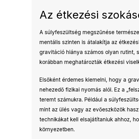
Az étkezési szokás
A súlyfeszültség megszűnése természet
mentális szinten is átalakítja az étkezé
gravitáció hiánya számos olyan rutint, 
korábban meghatározták étkezési visel
Elsőként érdemes kiemelni, hogy a gravi
nehezedő fizikai nyomás alól. Ez a „fe
teremt számukra. Például a súlyfeszült
mint az ülés vagy az evőeszközök haszn
technikákat kell elsajátítaniuk ahhoz, h
környezetben.