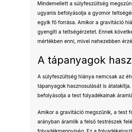
Mindemellett a súlyfeszültség megszűnés
ugyanis befolyásolja a gyomor teltségér
egyik fő forrása. Amikor a gravitáció 
gyengíti a teltségérzetet. Ennek követ
mértékben enni, mivel nehezebben érzékel
A tápanyagok hasz
A súlyfeszültség hiánya nemcsak az étv
tápanyagok hasznosulását is átalakítja.
befolyásolja a test folyadékainak áraml
Amikor a gravitáció megszűnik, a test 
arányban áramlik a felső testrészek fel
folyadékmennyiség. Ez a folyadékeloszl