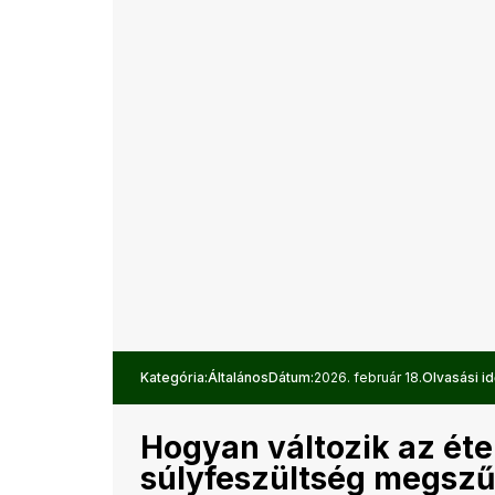
Kategória:
Általános
Dátum:
2026. február 18.
Olvasási id
Hogyan változik az éte
súlyfeszültség megszű