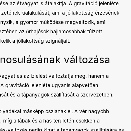
e az étvágyat is átalakítja. A gravitáció jelenléte
zetének kialakulását, ami a jóllakottság érzésének
hiányzik, a gyomor működése megváltozik, ami
keztében az űrhajósok hajlamosabbak túlzott
ik a jóllakottság szignáljait.
nosulásának változása
ágyat és az ízlelést változtatja meg, hanem a
 A gravitáció jelenléte ugyanis alapvetően
ását és a tápanyagok szállítását a szervezetben.
folyadékai másképp oszlanak el. A vér nagyobb
é, míg a lábak és a has területén csökken a
ás-változás pedig kihat a tápanyagok szállítására és