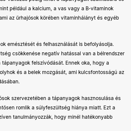
int például a kalcium, a vas vagy a B-vitaminok
, ami az űrhajósok körében vitaminháiányt és egyéb
ok emésztését és felhasználását is befolyásolja.
ltség csökkenése negatív hatással van a bélrendszer
a tápanyagok felszívódását. Ennek oka, hogy a
bolyhok és a belek mozgását, ami kulcsfontosságú az
dásában.
jósok szervezetében a tápanyagok hasznosulása és
tősen romlik a súlyfeszültség hiánya miatt. Ezt a
enzíven tanulmányozzák, hogy minél hatékonyabb