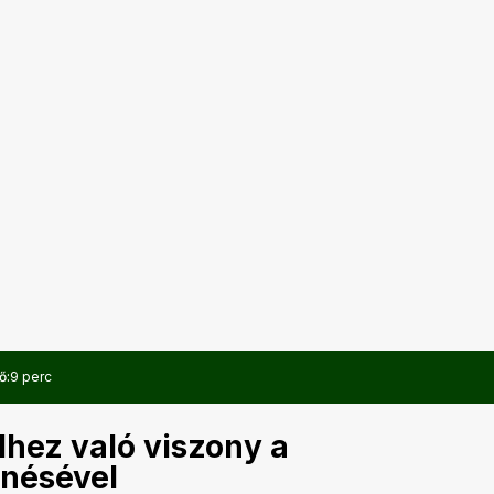
ő:
9 perc
lhez való viszony a
nésével