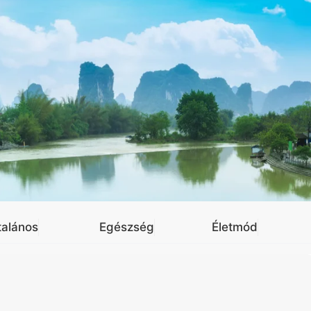
talános
Egészség
Életmód