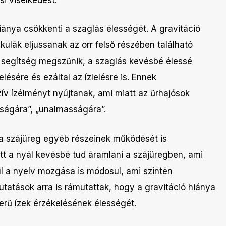
iánya csökkenti a szaglás élességét. A gravitáció
ulák eljussanak az orr felső részében található
segítség megszűnik, a szaglás kevésbé élessé
elésére és ezáltal az ízlelésre is. Ennek
ív ízélményt nyújtanak, ami miatt az űrhajósok
ságára”, „unalmasságára”.
s a szájüreg egyéb részeinek működését is
tt a nyál kevésbé tud áramlani a szájüregben, ami
l a nyelv mozgása is módosul, ami szintén
kutatások arra is rámutattak, hogy a gravitáció hiánya
erű ízek érzékelésének élességét.