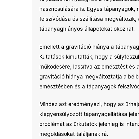
hasznosulására is. Egyes tápanyagok, m
felszívódása és szállítása megváltozik
tápanyaghiányos állapotokat okozhat.
Emellett a gravitáció hiánya a tápanyag
Kutatások kimutatták, hogy a súlyfeszü
működésére, lassítva az emésztést és 
gravitáció hiánya megváltoztatja a bél
emésztésben és a tápanyagok felszívó
Mindez azt eredményezi, hogy az űrha
kiegyensúlyozott tápanyagellátása jelen
problémát az űrkutatók jelenleg is int
megoldásokat találjanak rá.