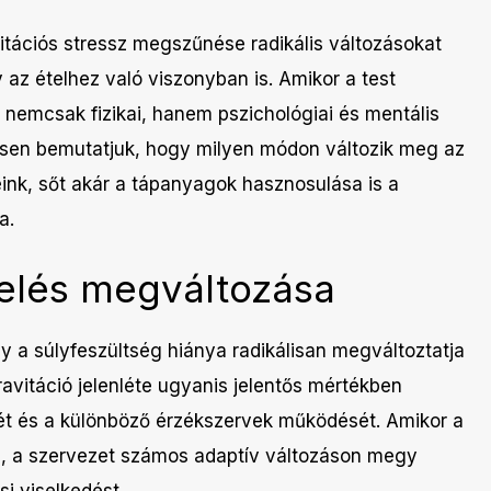
tációs stressz megszűnése radikális változásokat
 az ételhez való viszonyban is. Amikor a test
 nemcsak fizikai, hanem pszichológiai és mentális
etesen bemutatjuk, hogy milyen módon változik meg az
eink, sőt akár a tápanyagok hasznosulása is a
a.
lelés megváltozása
 a súlyfeszültség hiánya radikálisan megváltoztatja
ravitáció jelenléte ugyanis jelentős mértékben
rét és a különböző érzékszervek működését. Amikor a
lól, a szervezet számos adaptív változáson megy
si viselkedést.