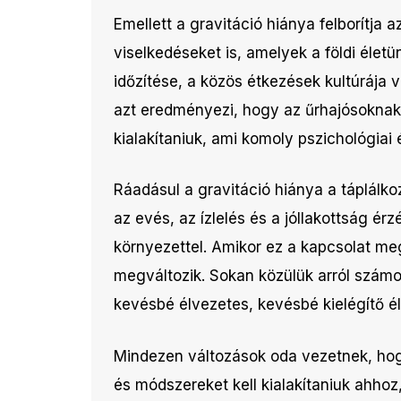
Emellett a gravitáció hiánya felborítja 
viselkedéseket is, amelyek a földi élet
időzítése, a közös étkezések kultúrája
azt eredményezi, hogy az űrhajósoknak t
kialakítaniuk, ami komoly pszichológiai 
Ráadásul a gravitáció hiánya a táplálkoz
az evés, az ízlelés és a jóllakottság ér
környezettel. Amikor ez a kapcsolat me
megváltozik. Sokan közülük arról számol
kevésbé élvezetes, kevésbé kielégítő 
Mindezen változások oda vezetnek, hogy
és módszereket kell kialakítaniuk ahho