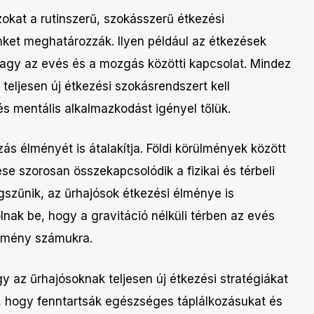
azokat a rutinszerű, szokásszerű étkezési
ünket meghatározzák. Ilyen például az étkezések
 vagy az evés és a mozgás közötti kapcsolat. Mindez
eljesen új étkezési szokásrendszert kell
és mentális alkalmazkodást igényel tőlük.
ás élményét is átalakítja. Földi körülmények között
zése szorosan összekapcsolódik a fizikai és térbeli
gszűnik, az űrhajósok étkezési élménye is
nak be, hogy a gravitáció nélküli térben az evés
élmény számukra.
 az űrhajósoknak teljesen új étkezési stratégiákat
z, hogy fenntartsák egészséges táplálkozásukat és