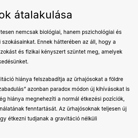
ok átalakulása
esen nemcsak biológiai, hanem pszichológiai és
si szokásainkat. Ennek hátterében az áll, hogy a
szokást és fizikai kényszert szüntet meg, amelyek
kedésünket.
táció hiánya felszabadítja az űrhajósokat a földre
lszabadulás” azonban paradox módon új kihívásokat is
ség hiánya megnehezíti a normál étkezési pozíciók,
álatának fenntartását. Az űrhajósoknak teljesen új
ogy étkezni tudjanak a gravitáció nélküli