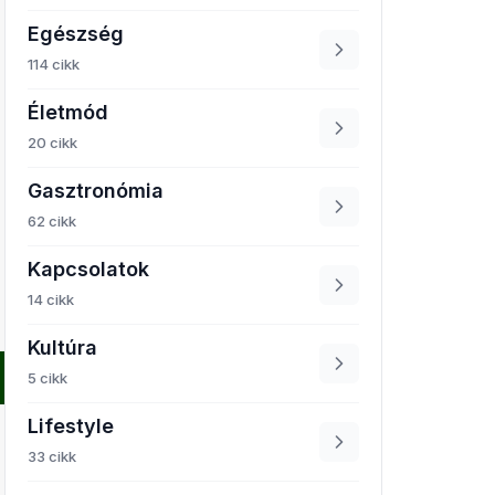
Egészség
114 cikk
Életmód
20 cikk
Gasztronómia
62 cikk
Kapcsolatok
14 cikk
Kultúra
5 cikk
Lifestyle
33 cikk