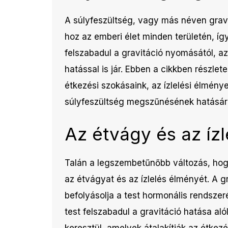
A súlyfeszültség, vagy más néven gravi
hoz az emberi élet minden területén, így
felszabadul a gravitáció nyomásától, az
hatással is jár. Ebben a cikkben részl
étkezési szokásaink, az ízlelési élmény
súlyfeszültség megszűnésének hatásár
Az étvágy és az íz
Talán a legszembetűnőbb változás, hogy
az étvágyat és az ízlelés élményét. A g
befolyásolja a test hormonális rendsze
test felszabadul a gravitáció hatása a
keresztül, amelyek átalakítják az étkezé