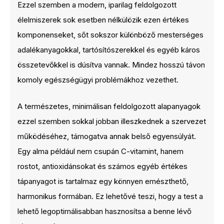
Ezzel szemben a modern, iparilag feldolgozott
élelmiszerek sok esetben nélkülözik ezen értékes
komponenseket, sőt sokszor különböző mesterséges
adalékanyagokkal, tartósítószerekkel és egyéb káros
összetevőkkel is dúsítva vannak. Mindez hosszú távon
komoly egészségügyi problémákhoz vezethet.
A természetes, minimálisan feldolgozott alapanyagok
ezzel szemben sokkal jobban illeszkednek a szervezet
működéséhez, támogatva annak belső egyensúlyát.
Egy alma például nem csupán C-vitamint, hanem
rostot, antioxidánsokat és számos egyéb értékes
tápanyagot is tartalmaz egy könnyen emészthető,
harmonikus formában. Ez lehetővé teszi, hogy a test a
lehető legoptimálisabban hasznosítsa a benne lévő