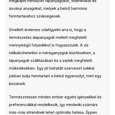
megkapni mindazon tápanyagokat, vitaminokat és
ásványi anyagokat, melyek a belső harmónia
fenntartásához szükségesek.
Emellett érdemes odafigyelni arra is, hogy a
természetes alapanyagok mellett megfelelő
mennyiségű folyadékot is fogyasszunk. A víz
nélkülözhetetlen a méreganyagok kiürítésében, a
tápanyagok szállításában és a sejtek megfelelő
működésében. Egy jól hidratált szervezet sokkal
jobban tudja fenntartani a belső egyensúlyt, mint egy
kiszáradt.
Természetesen minden ember egyéni igényekkel és
preferenciákkal rendelkezik, így mindenki számára
más-más étrendnek lehet optimális hatása. Éppen