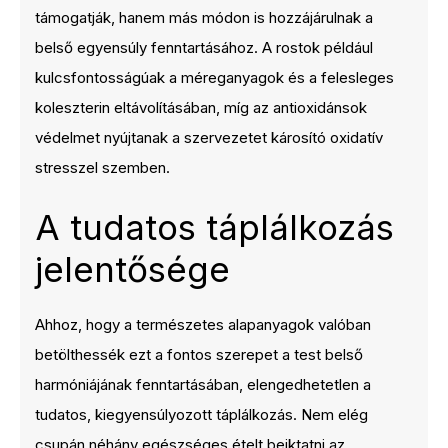
támogatják, hanem más módon is hozzájárulnak a
belső egyensúly fenntartásához. A rostok például
kulcsfontosságúak a méreganyagok és a felesleges
koleszterin eltávolításában, míg az antioxidánsok
védelmet nyújtanak a szervezetet károsító oxidatív
stresszel szemben.
A tudatos táplálkozás
jelentősége
Ahhoz, hogy a természetes alapanyagok valóban
betölthessék ezt a fontos szerepet a test belső
harmóniájának fenntartásában, elengedhetetlen a
tudatos, kiegyensúlyozott táplálkozás. Nem elég
csupán néhány egészséges ételt beiktatni az