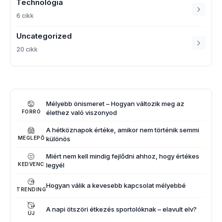
Technológia
6 cikk
Uncategorized
20 cikk
Mélyebb önismeret – Hogyan változik meg az
élethez való viszonyod
FORRÓ
A hétköznapok értéke, amikor nem történik semmi
különös
MEGLEPŐ
Miért nem kell mindig fejlődni ahhoz, hogy értékes
legyél
KEDVENC
Hogyan válik a kevesebb kapcsolat mélyebbé
TRENDING
A napi ötszöri étkezés sportolóknak – elavult elv?
ÚJ