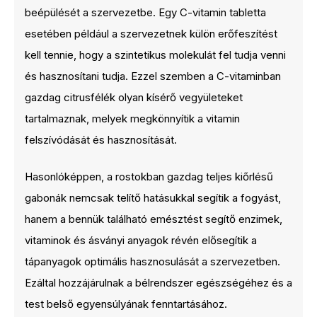
beépülését a szervezetbe. Egy C-vitamin tabletta
esetében például a szervezetnek külön erőfeszítést
kell tennie, hogy a szintetikus molekulát fel tudja venni
és hasznosítani tudja. Ezzel szemben a C-vitaminban
gazdag citrusfélék olyan kísérő vegyületeket
tartalmaznak, melyek megkönnyítik a vitamin
felszívódását és hasznosítását.
Hasonlóképpen, a rostokban gazdag teljes kiőrlésű
gabonák nemcsak telítő hatásukkal segítik a fogyást,
hanem a bennük található emésztést segítő enzimek,
vitaminok és ásványi anyagok révén elősegítik a
tápanyagok optimális hasznosulását a szervezetben.
Ezáltal hozzájárulnak a bélrendszer egészségéhez és a
test belső egyensúlyának fenntartásához.