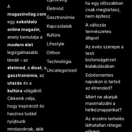
ha egy időszakban
A
Életmód
csak megtartasz,
magazinvilag.com
nem építesz
Gasztronómia
egy
sokoldalú
A változás
Kapcsolatok
online magazin
,
természetes
Kultúra
amely bemutatja a
állapot
Lifestyle
modern élet
Az evés szerepe a
legizgalmasabb
Otthon
testi
biztonságérzet
témáit – az
Technológia
kialakulásában
életmód
, a
divat
, a
Uncategorized
Edzésmentes
gasztronómia
, az
napokon is tartsd
utazás
és a
az étrended?
kultúra
világából.
Miért ne akarjuk
Cikkeink célja,
maximalizálni a
hogy inspirációt és
hétköznapjainkat?
hasznos tudást
Az érzelmi terhelés
nyújtsunk
láthatatlan rétegei
mindazoknak, akik
nőként