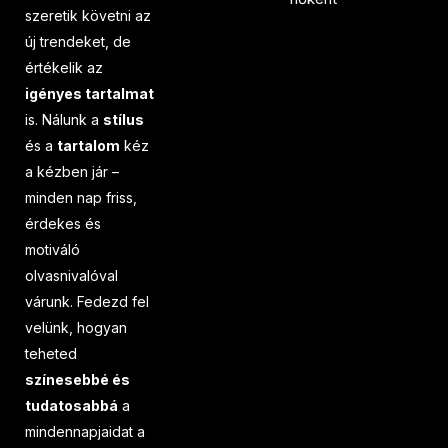
szeretik követni az
új trendeket, de
értékelik az
igényes tartalmat
is. Nálunk a
stílus
és a
tartalom
kéz
a kézben jár –
minden nap friss,
érdekes és
motiváló
olvasnivalóval
várunk. Fedezd fel
velünk, hogyan
teheted
színesebbé és
tudatosabbá
a
mindennapjaidat a