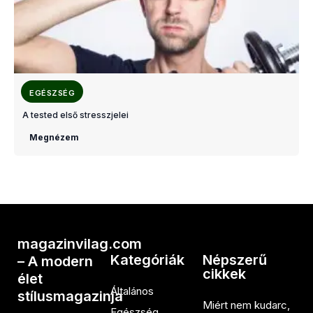
EGÉSZSÉG
A tested első stresszjelei
Megnézem
magazinvilag.com
Kategóriák
Népszerű
– A modern
cikkek
élet
Általános
stílusmagazinja
Miért nem kudarc,
Egészség