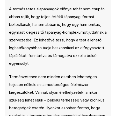
A természetes alapanyagok előnye tehát nem csupán
abban rejlik, hogy teljes értékű tápanyag-forrást
biztosítanak, hanem abban is, hogy egy harmonikus,
egymást kiegészítő tápanyag-komplexumot juttatnak a
szervezetbe. Ez lehetővé teszi, hogy a test a lehető
leghatékonyabban tudja hasznosítani az elfogyasztott
táplálékot, fenntartva és támogatva ezzel a belső
egyensúlyt.
Természetesen nem minden esetben lehetséges
teljesen nélkülözni a mesterséges élelmiszer-
kiegészítőket. Vannak olyan élethelyzetek, amikor
szükség lehet rájuk – például terhesség vagy krónikus
betegségek esetén. Ilyenkor azonban fontos, hogy
ezeket is a természetes alapanyagokkal összhangban,