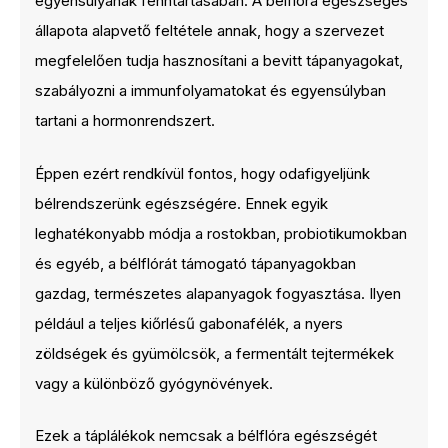
egyensúlyának fenntartásában. A bélflóra egészséges
állapota alapvető feltétele annak, hogy a szervezet
megfelelően tudja hasznosítani a bevitt tápanyagokat,
szabályozni a immunfolyamatokat és egyensúlyban
tartani a hormonrendszert.
Éppen ezért rendkívül fontos, hogy odafigyeljünk
bélrendszerünk egészségére. Ennek egyik
leghatékonyabb módja a rostokban, probiotikumokban
és egyéb, a bélflórát támogató tápanyagokban
gazdag, természetes alapanyagok fogyasztása. Ilyen
például a teljes kiőrlésű gabonafélék, a nyers
zöldségek és gyümölcsök, a fermentált tejtermékek
vagy a különböző gyógynövények.
Ezek a táplálékok nemcsak a bélflóra egészségét