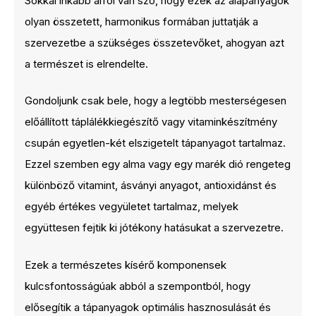
Sokkal inkább arról van szó, hogy ezek az alapanyagok
olyan összetett, harmonikus formában juttatják a
szervezetbe a szükséges összetevőket, ahogyan azt
a természet is elrendelte.
Gondoljunk csak bele, hogy a legtöbb mesterségesen
előállított táplálékkiegészítő vagy vitaminkészítmény
csupán egyetlen-két elszigetelt tápanyagot tartalmaz.
Ezzel szemben egy alma vagy egy marék dió rengeteg
különböző vitamint, ásványi anyagot, antioxidánst és
egyéb értékes vegyületet tartalmaz, melyek
együttesen fejtik ki jótékony hatásukat a szervezetre.
Ezek a természetes kísérő komponensek
kulcsfontosságúak abból a szempontból, hogy
elősegítik a tápanyagok optimális hasznosulását és