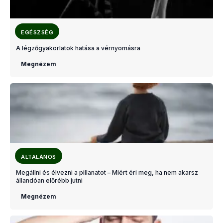
EGÉSZSÉG
A légzőgyakorlatok hatása a vérnyomásra
Megnézem
ÁLTALÁNOS
Megállni és élvezni a pillanatot – Miért éri meg, ha nem akarsz
állandóan előrébb jutni
Megnézem