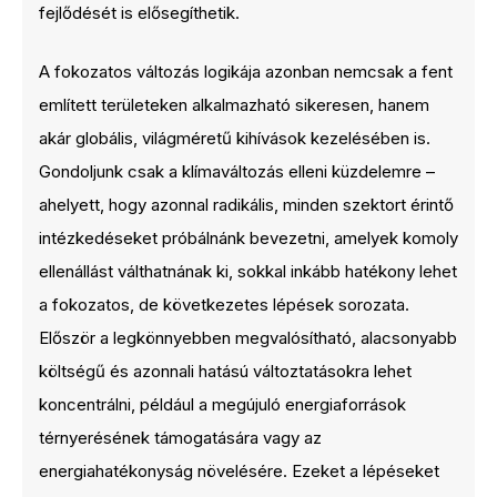
fejlődését is elősegíthetik.
A fokozatos változás logikája azonban nemcsak a fent
említett területeken alkalmazható sikeresen, hanem
akár globális, világméretű kihívások kezelésében is.
Gondoljunk csak a klímaváltozás elleni küzdelemre –
ahelyett, hogy azonnal radikális, minden szektort érintő
intézkedéseket próbálnánk bevezetni, amelyek komoly
ellenállást válthatnának ki, sokkal inkább hatékony lehet
a fokozatos, de következetes lépések sorozata.
Először a legkönnyebben megvalósítható, alacsonyabb
költségű és azonnali hatású változtatásokra lehet
koncentrálni, például a megújuló energiaforrások
térnyerésének támogatására vagy az
energiahatékonyság növelésére. Ezeket a lépéseket