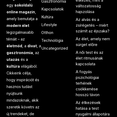
étkezés, mint a
Gasztronómia
egy
sokoldalú
változatosság
Kapcsolatok
hajszolása
online magazin
,
Kultúra
amely bemutatja a
Az alvás és a
Lifestyle
zsírégetés – miért
modern élet
számít az éjszaka?
legizgalmasabb
Otthon
Az élet, amely nem
témáit – az
Technológia
sürget előre
életmód
, a
divat
, a
Uncategorized
A női test és az
gasztronómia
, az
élet ritmusának
utazás
és a
kapcsolata
kultúra
világából.
A fogyás
Cikkeink célja,
pszichológiai
hogy inspirációt és
terhének
hasznos tudást
csökkenése
nyújtsunk
hosszú távon
mindazoknak, akik
Az étkezések
szeretik követni az
hatása a test
új trendeket, de
nyugalmi állapotára