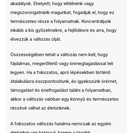
akadályok. Ehelyett, hogy elítélnénk vagy
megszorongatnánk magunkat, fogadjuk el, hogy ez
természetes része a folyamatnak. Koncentráljunk
inkább a kis győzelmekre, a fejlődésre és arra, hogy
élvezzük a változás útját.
Összességében tehát a változás nem kell, hogy
fájdalmas, megerőltető vagy önmegtagadással teli
legyen. Ha a fokozatos, apró lépésekben történő
átalakulásra összpontosítunk, és igyekszünk örömet,
támogatást és önelfogadást találni a folyamatban,
akkor a változás valóban egy könnyű és természetes
részévé válhat az életünknek.
A fokozatos változás hatalma nemcsak az egyéni
életünkre van hatással, hanem a tágabb