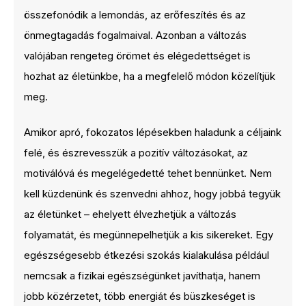
összefonódik a lemondás, az erőfeszítés és az
önmegtagadás fogalmaival. Azonban a változás
valójában rengeteg örömet és elégedettséget is
hozhat az életünkbe, ha a megfelelő módon közelítjük
meg.
Amikor apró, fokozatos lépésekben haladunk a céljaink
felé, és észrevesszük a pozitív változásokat, az
motiválóvá és megelégedetté tehet bennünket. Nem
kell küzdenünk és szenvedni ahhoz, hogy jobbá tegyük
az életünket – ehelyett élvezhetjük a változás
folyamatát, és megünnepelhetjük a kis sikereket. Egy
egészségesebb étkezési szokás kialakulása például
nemcsak a fizikai egészségünket javíthatja, hanem
jobb közérzetet, több energiát és büszkeséget is