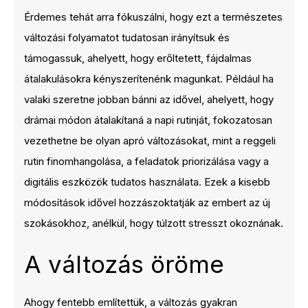
Érdemes tehát arra fókuszálni, hogy ezt a természetes
változási folyamatot tudatosan irányítsuk és
támogassuk, ahelyett, hogy erőltetett, fájdalmas
átalakulásokra kényszerítenénk magunkat. Például ha
valaki szeretne jobban bánni az idővel, ahelyett, hogy
drámai módon átalakítaná a napi rutinját, fokozatosan
vezethetne be olyan apró változásokat, mint a reggeli
rutin finomhangolása, a feladatok priorizálása vagy a
digitális eszközök tudatos használata. Ezek a kisebb
módosítások idővel hozzászoktatják az embert az új
szokásokhoz, anélkül, hogy túlzott stresszt okoznának.
A változás öröme
Ahogy fentebb említettük, a változás gyakran