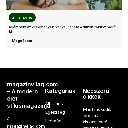
ÁLTALÁNOS
Miért nem az eredmények hiánya, hanem a túlzott fókusz merít
ki
Megnézem
magazinvilag.com
Kategóriák
Népszerű
– A modern
cikkek
élet
Általános
stílusmagazinja
Miért működik
Egészség
jobban a
A
Életmód
kiszámítható
magazinvilag.com