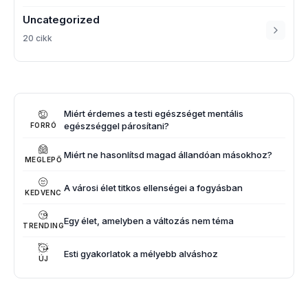
Uncategorized
20 cikk
Miért érdemes a testi egészséget mentális
egészséggel párosítani?
FORRÓ
Miért ne hasonlítsd magad állandóan másokhoz?
MEGLEPŐ
A városi élet titkos ellenségei a fogyásban
KEDVENC
Egy élet, amelyben a változás nem téma
TRENDING
Esti gyakorlatok a mélyebb alváshoz
ÚJ