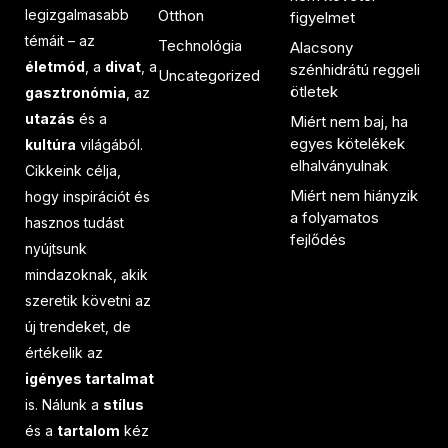
legizgalmasabb
Otthon
figyelmet
témáit – az
Technológia
Alacsony
életmód
, a
divat
, a
szénhidrátú reggeli
Uncategorized
ötletek
gasztronómia
, az
utazás
és a
Miért nem baj, ha
egyes kötelékek
kultúra
világából.
elhalványulnak
Cikkeink célja,
Miért nem hiányzik
hogy inspirációt és
a folyamatos
hasznos tudást
fejlődés
nyújtsunk
mindazoknak, akik
szeretik követni az
új trendeket, de
értékelik az
igényes tartalmat
is. Nálunk a
stílus
és a
tartalom
kéz