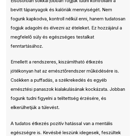
Elsősorban sokkal jobban fogjuk tudni kontrollálni a
bevitt tápanyagok és kalóriák mennyiségét. Nem
fogunk kapkodva, kontroll nélkül enni, hanem tudatosan
fogjuk adagolni és élvezni az ételeket. Ez hozzájárul a
megfelelő súly és egészséges testalkat
fenntartásához.
Emellett a rendszeres, kiszámítható étkezés
jótékonyan hat az emésztőrendszer működésére is.
Csökken a puffadás, a székrekedés és egyéb
emésztési panaszok kialakulásának kockázata. Jobban
fogunk tudni figyelni a telítettség érzésére, és
elkerülhetjük a túlevést.
A tudatos étkezés pozitív hatással van a mentális
egészségre is. Kevésbé leszünk idegesek, feszültek