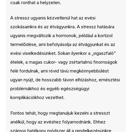
csak ronthat a helyzeten.
A stressz ugyanis közvetlenül hat az evési
szokásainkra és az étvágyunkra. A stressz hatására
ugyanis megváltozik a hormonok, például a kortizol
termelődése, ami befolyásolja az étvágyunkat és az
evési viselkedésünket. Sokan ilyenkor a „vigaszfaló”
ételek, a magas cukor- vagy zsírtartalmú finomságok
felé fordulnak, ami rövid távú megkönnyebbülést
ugyan nyújt, de hosszabb távon elhízáshoz, emésztési
problémákhoz és egyéb egészségügyi
komplikációkhoz vezethet.
Fontos tehát, hogy megtanuljuk kezelni a stresszt
anélkül, hogy az evéshez folyamodnánk. Ehhez
számos hatékony módszer áll a rendelkezésünkre,