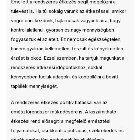
Emellett a rendszeres étkezés segít megelőzni a
túlevést is. Ha túl sokáig várunk az étkezéssel, amikor
végre enni kezdünk, hajlamosak vagyunk arra, hogy
kontrollálatlanul, gyorsan és nagy mennyiségben
fogyasszuk el az ételt. Ez nemcsak egészségtelen,
hanem gyakran kellemetlen, feszült és kényelmetlen
érzést is okoz. Ezzel szemben, ha tartjuk magunkat a
rendszeres étkezési időpontokhoz, sokkal
könnyebben tudjuk adagolni és kontrollálni a bevitt
táplálék mennyiségét.
A rendszeres étkezés pozitív hatással van az
emésztőrendszer működésére is. A kiszámítható
étkezési rend elősegíti a megfelelő emésztési
folyamatokat, csökkenti a puffadás, székrekedés és
egyéb emésztési problémák kialakulásának