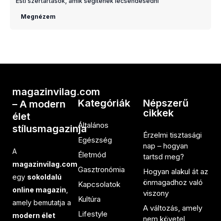
Esti szertartások, amik segítenek lecsendesedni
Megnézem
magazinvilag.com
Kategóriák
Népszerű
– A modern
cikkek
élet
Általános
stílusmagazinja
Érzelmi tisztasági
Egészség
nap – hogyan
A
Életmód
tartsd meg?
magazinvilag.com
Gasztronómia
Hogyan alakul át az
egy
sokoldalú
önmagadhoz való
Kapcsolatok
online magazin
,
viszony
Kultúra
amely bemutatja a
A változás, amely
Lifestyle
modern élet
nem követel