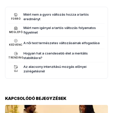
Miért nem a gyors változás hozza a tartós
eredményt
FORRÓ
Miért nem igényel a tartós változás folyamatos
figyelmet
MEGLEPŐ
A női test természetes változásainak elfogadása
KEDVENC
Hogyan hat a csendesebb élet a mentális
stabilitásra?
TRENDING
Az alacsony intenzitású mozgás előnyei
zsírégetésnél
ÚJ
KAPCSOLÓDÓ BEJEGYZÉSEK