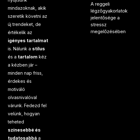
A reggeli
mindazoknak, akik
légzőgyakorlatok
szeretik követni az
jelentősége a
új trendeket, de
stressz
megelőzésében
értékelik az
igényes tartalmat
is. Nálunk a
stílus
és a
tartalom
kéz
a kézben jár –
minden nap friss,
érdekes és
motiváló
olvasnivalóval
várunk. Fedezd fel
velünk, hogyan
teheted
színesebbé és
tudatosabbá
a