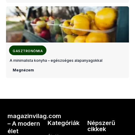
GASZTRONÓMIA
A minimalista konyha – egészséges alapanyagokkal
Megnézem
magazinvilag.com
Kategóriák
Népszerű
– A modern
cikkek
élet