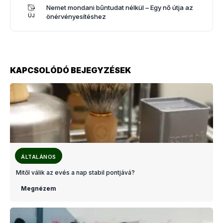
Nemet mondani bűntudat nélkül – Egy nő útja az
önérvényesítéshez
ÚJ
KAPCSOLÓDÓ BEJEGYZÉSEK
ÁLTALÁNOS
Mitől válik az evés a nap stabil pontjává?
Megnézem