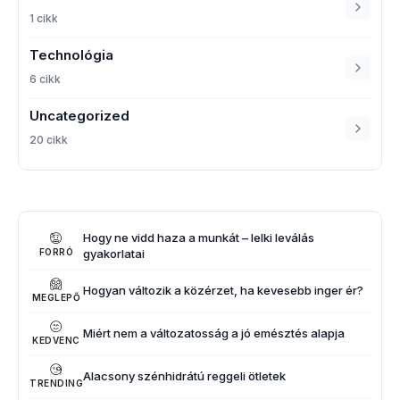
1 cikk
Technológia
6 cikk
Uncategorized
20 cikk
Hogy ne vidd haza a munkát – lelki leválás
gyakorlatai
FORRÓ
Hogyan változik a közérzet, ha kevesebb inger ér?
MEGLEPŐ
Miért nem a változatosság a jó emésztés alapja
KEDVENC
Alacsony szénhidrátú reggeli ötletek
TRENDING