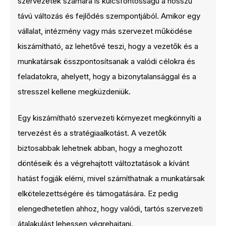
szervezetek számára is kulcsfontosságú a hosszú
távú változás és fejlődés szempontjából. Amikor egy
vállalat, intézmény vagy más szervezet működése
kiszámítható, az lehetővé teszi, hogy a vezetők és a
munkatársak összpontosítsanak a valódi célokra és
feladatokra, ahelyett, hogy a bizonytalansággal és a
stresszel kellene megküzdeniük.
Egy kiszámítható szervezeti környezet megkönnyíti a
tervezést és a stratégiaalkotást. A vezetők
biztosabbak lehetnek abban, hogy a meghozott
döntéseik és a végrehajtott változtatások a kívánt
hatást fogják elérni, mivel számíthatnak a munkatársak
elkötelezettségére és támogatására. Ez pedig
elengedhetetlen ahhoz, hogy valódi, tartós szervezeti
átalakulást lehessen végrehajtani.