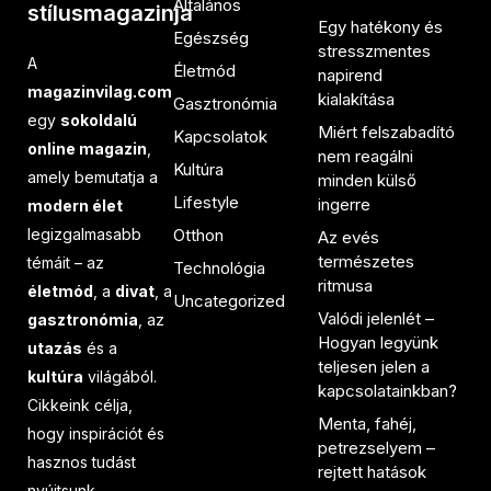
Általános
stílusmagazinja
Egy hatékony és
Egészség
stresszmentes
A
Életmód
napirend
magazinvilag.com
kialakítása
Gasztronómia
egy
sokoldalú
Miért felszabadító
Kapcsolatok
online magazin
,
nem reagálni
Kultúra
amely bemutatja a
minden külső
Lifestyle
ingerre
modern élet
legizgalmasabb
Otthon
Az evés
természetes
témáit – az
Technológia
ritmusa
életmód
, a
divat
, a
Uncategorized
Valódi jelenlét –
gasztronómia
, az
Hogyan legyünk
utazás
és a
teljesen jelen a
kultúra
világából.
kapcsolatainkban?
Cikkeink célja,
Menta, fahéj,
hogy inspirációt és
petrezselyem –
hasznos tudást
rejtett hatások
nyújtsunk