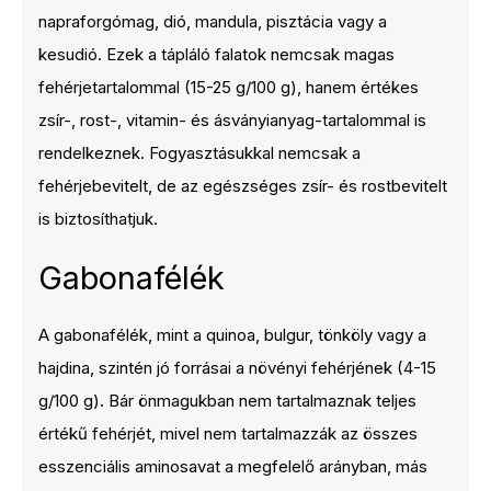
napraforgómag, dió, mandula, pisztácia vagy a
kesudió. Ezek a tápláló falatok nemcsak magas
fehérjetartalommal (15-25 g/100 g), hanem értékes
zsír-, rost-, vitamin- és ásványianyag-tartalommal is
rendelkeznek. Fogyasztásukkal nemcsak a
fehérjebevitelt, de az egészséges zsír- és rostbevitelt
is biztosíthatjuk.
Gabonafélék
A gabonafélék, mint a quinoa, bulgur, tönköly vagy a
hajdina, szintén jó forrásai a növényi fehérjének (4-15
g/100 g). Bár önmagukban nem tartalmaznak teljes
értékű fehérjét, mivel nem tartalmazzák az összes
esszenciális aminosavat a megfelelő arányban, más