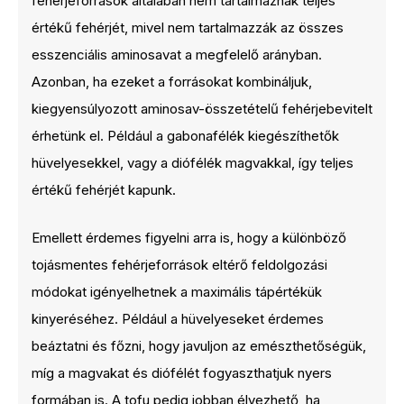
fehérjeforrások általában nem tartalmaznak teljes
értékű fehérjét, mivel nem tartalmazzák az összes
esszenciális aminosavat a megfelelő arányban.
Azonban, ha ezeket a forrásokat kombináljuk,
kiegyensúlyozott aminosav-összetételű fehérjebevitelt
érhetünk el. Például a gabonafélék kiegészíthetők
hüvelyesekkel, vagy a diófélék magvakkal, így teljes
értékű fehérjét kapunk.
Emellett érdemes figyelni arra is, hogy a különböző
tojásmentes fehérjeforrások eltérő feldolgozási
módokat igényelhetnek a maximális tápértékük
kinyeréséhez. Például a hüvelyeseket érdemes
beáztatni és főzni, hogy javuljon az emészthetőségük,
míg a magvakat és diófélét fogyaszthatjuk nyers
formában is. A tofu pedig jobban élvezhető, ha