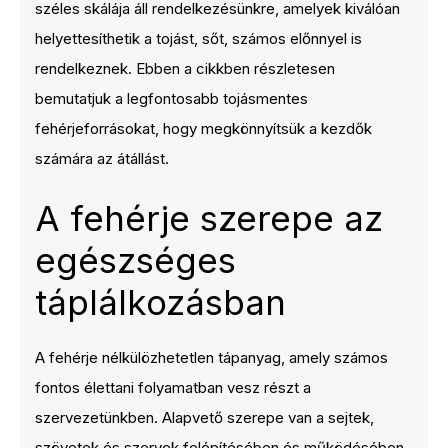
széles skálája áll rendelkezésünkre, amelyek kiválóan
helyettesíthetik a tojást, sőt, számos előnnyel is
rendelkeznek. Ebben a cikkben részletesen
bemutatjuk a legfontosabb tojásmentes
fehérjeforrásokat, hogy megkönnyítsük a kezdők
számára az átállást.
A fehérje szerepe az
egészséges
táplálkozásban
A fehérje nélkülözhetetlen tápanyag, amely számos
fontos élettani folyamatban vesz részt a
szervezetünkben. Alapvető szerepe van a sejtek,
szövetek és szervek felépítésében és működésében,