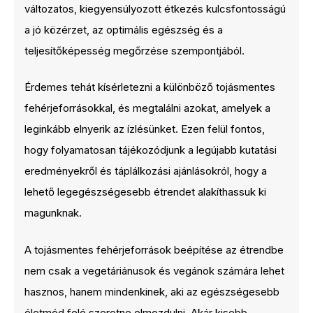
változatos, kiegyensúlyozott étkezés kulcsfontosságú
a jó közérzet, az optimális egészség és a
teljesítőképesség megőrzése szempontjából.
Érdemes tehát kísérletezni a különböző tojásmentes
fehérjeforrásokkal, és megtalálni azokat, amelyek a
leginkább elnyerik az ízlésünket. Ezen felül fontos,
hogy folyamatosan tájékozódjunk a legújabb kutatási
eredményekről és táplálkozási ajánlásokról, hogy a
lehető legegészségesebb étrendet alakíthassuk ki
magunknak.
A tojásmentes fehérjeforrások beépítése az étrendbe
nem csak a vegetáriánusok és vegánok számára lehet
hasznos, hanem mindenkinek, aki az egészségesebb
életmód felé szeretne elmozdulni. Akár kisebb