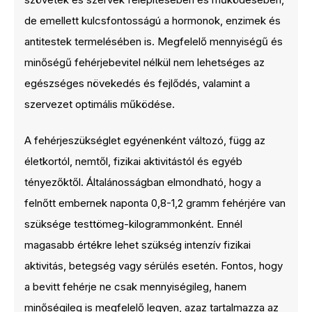
de emellett kulcsfontosságú a hormonok, enzimek és
antitestek termelésében is. Megfelelő mennyiségű és
minőségű fehérjebevitel nélkül nem lehetséges az
egészséges növekedés és fejlődés, valamint a
szervezet optimális működése.
A fehérjeszükséglet egyénenként változó, függ az
életkortól, nemtől, fizikai aktivitástól és egyéb
tényezőktől. Általánosságban elmondható, hogy a
felnőtt embernek naponta 0,8-1,2 gramm fehérjére van
szüksége testtömeg-kilogrammonként. Ennél
magasabb értékre lehet szükség intenzív fizikai
aktivitás, betegség vagy sérülés esetén. Fontos, hogy
a bevitt fehérje ne csak mennyiségileg, hanem
minőségileg is megfelelő legyen, azaz tartalmazza az