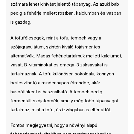
számára lehet kihívást jelentő tápanyag. Az azuki bab
pedig a fehérje mellett rostban, kalciumban és vasban
is gazdag.
A tofuféleségek, mint a tofu, tempeh vagy a
szójagranulátum, szintén kiváló tojásmentes
alternatívák. Magas fehérjetartalmuk mellett kalciumot,
vasat, B-vitaminokat és omega-3 zsírsavakat is
tartalmaznak. A tofu különösen sokoldalú, könnyen
beilleszthető a mindennapos étrendbe, akár
húspótlóként is használható. A tempeh pedig
fermentált szójatermék, amely még több tápanyagot
tartalmaz, mint a tofu, és ízvilágában is eltér attól.
Fontos megjegyezni, hogy a növényi alapú