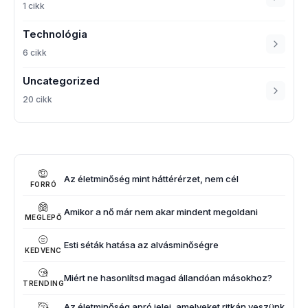
1 cikk
Technológia
6 cikk
Uncategorized
20 cikk
Az életminőség mint háttérérzet, nem cél
FORRÓ
Amikor a nő már nem akar mindent megoldani
MEGLEPŐ
Esti séták hatása az alvásminőségre
KEDVENC
Miért ne hasonlítsd magad állandóan másokhoz?
TRENDING
Az életminőség apró jelei, amelyeket ritkán veszünk