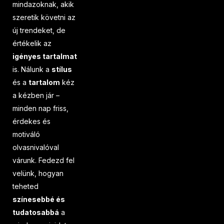
mindazoknak, akik
szeretik követni az
új trendeket, de
értékelik az
igényes tartalmat
is. Nálunk a
stílus
és a
tartalom
kéz
a kézben jár –
minden nap friss,
érdekes és
motiváló
olvasnivalóval
várunk. Fedezd fel
velünk, hogyan
teheted
színesebbé és
tudatosabbá
a