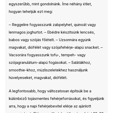
egyszerűbb, mint gondolnánk. Íme néhány ötlet,
hogyan tehetjük ezt meg:
– Reggelire fogyasszunk zabpelyhet, quinoát vagy
lenmagos joghurtot. – Ebédre készítsünk lencsés,
babos vagy szójás főételt. – Uzsonnára együnk
magvakat, diófélét vagy szójafehérje-alapú snacket. –
Vacsorára fogyasszunk tofu-, tempeh- vagy
szójagranulátum-alapú fogásokat. – Salátákhoz,
smoothie-khoz, müzliszeletekhez használjunk
hüvelyeseket, magvakat, diófélét.
A legfontosabb, hogy változatosan építsük be a
különböző tojásmentes fehérjeforrásokat, és figyeljünk
arra, hogy a napi fehérjebevitel elérje az ajánlott