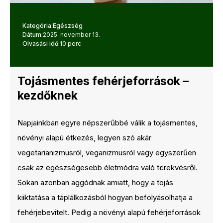
Kategória:
Egészség
Dátum:
2025. november 13.
Olvasási idő:
10 perc
Tojásmentes fehérjeforrások –
kezdőknek
Napjainkban egyre népszerűbbé válik a tojásmentes,
növényi alapú étkezés, legyen szó akár
vegetarianizmusról, veganizmusról vagy egyszerűen
csak az egészségesebb életmódra való törekvésről.
Sokan azonban aggódnak amiatt, hogy a tojás
kiiktatása a táplálkozásból hogyan befolyásolhatja a
fehérjebevitelt. Pedig a növényi alapú fehérjeforrások