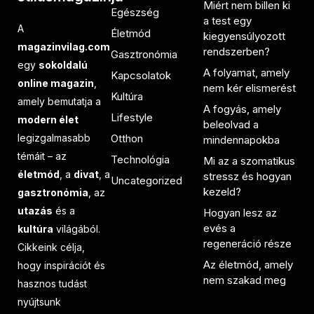
Miért nem billen ki
Egészség
a test egy
A
Életmód
kiegyensúlyozott
magazinvilag.com
rendszerben?
Gasztronómia
egy
sokoldalú
A folyamat, amely
Kapcsolatok
online magazin
,
nem kér elismerést
Kultúra
amely bemutatja a
A fogyás, amely
Lifestyle
modern élet
beleolvad a
legizgalmasabb
Otthon
mindennapokba
témáit – az
Technológia
Mi az a szomatikus
életmód
, a
divat
, a
stressz és hogyan
Uncategorized
kezeld?
gasztronómia
, az
utazás
és a
Hogyan lesz az
evés a
kultúra
világából.
regeneráció része
Cikkeink célja,
Az életmód, amely
hogy inspirációt és
nem szakad meg
hasznos tudást
nyújtsunk