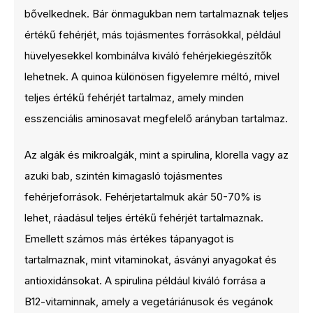
bővelkednek. Bár önmagukban nem tartalmaznak teljes
értékű fehérjét, más tojásmentes forrásokkal, például
hüvelyesekkel kombinálva kiváló fehérjekiegészítők
lehetnek. A quinoa különösen figyelemre méltó, mivel
teljes értékű fehérjét tartalmaz, amely minden
esszenciális aminosavat megfelelő arányban tartalmaz.
Az algák és mikroalgák, mint a spirulina, klorella vagy az
azuki bab, szintén kimagasló tojásmentes
fehérjeforrások. Fehérjetartalmuk akár 50-70% is
lehet, ráadásul teljes értékű fehérjét tartalmaznak.
Emellett számos más értékes tápanyagot is
tartalmaznak, mint vitaminokat, ásványi anyagokat és
antioxidánsokat. A spirulina például kiváló forrása a
B12-vitaminnak, amely a vegetáriánusok és vegánok