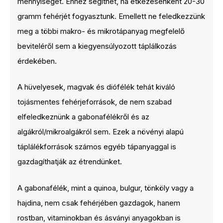
mennyiséget. Ehhez segíthet, ha étkezésenként 20-30
gramm fehérjét fogyasztunk. Emellett ne feledkezzünk
meg a többi makro- és mikrotápanyag megfelelő
beviteléről sem a kiegyensúlyozott táplálkozás
érdekében.
A hüvelyesek, magvak és diófélék tehát kiváló
tojásmentes fehérjeforrások, de nem szabad
elfeledkeznünk a gabonafélékről és az
algákról/mikroalgákról sem. Ezek a növényi alapú
táplálékforrások számos egyéb tápanyaggal is
gazdagíthatják az étrendünket.
A gabonafélék, mint a quinoa, bulgur, tönköly vagy a
hajdina, nem csak fehérjében gazdagok, hanem
rostban, vitaminokban és ásványi anyagokban is