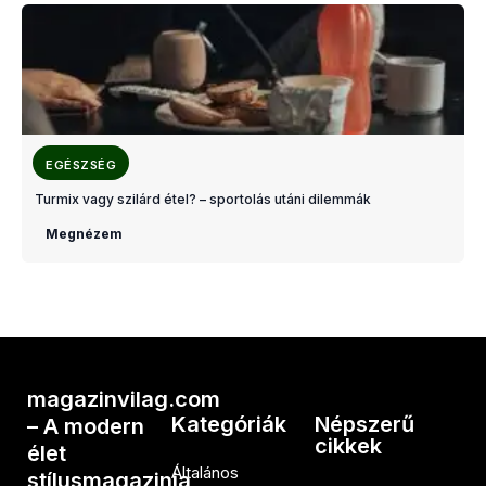
EGÉSZSÉG
Turmix vagy szilárd étel? – sportolás utáni dilemmák
Megnézem
magazinvilag.com
Kategóriák
Népszerű
– A modern
cikkek
élet
Általános
stílusmagazinja