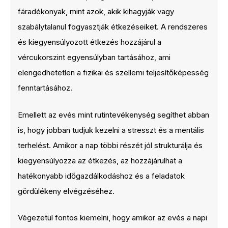
fáradékonyak, mint azok, akik kihagyják vagy
szabálytalanul fogyasztják étkezéseiket. A rendszeres
és kiegyensúlyozott étkezés hozzájárul a
vércukorszint egyensúlyban tartásához, ami
elengedhetetlen a fizikai és szellemi teljesítőképesség
fenntartásához.
Emellett az evés mint rutintevékenység segíthet abban
is, hogy jobban tudjuk kezelni a stresszt és a mentális
terhelést. Amikor a nap többi részét jól strukturálja és
kiegyensúlyozza az étkezés, az hozzájárulhat a
hatékonyabb időgazdálkodáshoz és a feladatok
gördülékeny elvégzéséhez.
Végezetül fontos kiemelni, hogy amikor az evés a napi