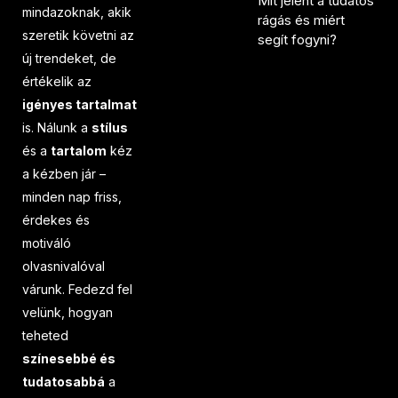
Mit jelent a tudatos
mindazoknak, akik
rágás és miért
szeretik követni az
segít fogyni?
új trendeket, de
értékelik az
igényes tartalmat
is. Nálunk a
stílus
és a
tartalom
kéz
a kézben jár –
minden nap friss,
érdekes és
motiváló
olvasnivalóval
várunk. Fedezd fel
velünk, hogyan
teheted
színesebbé és
tudatosabbá
a