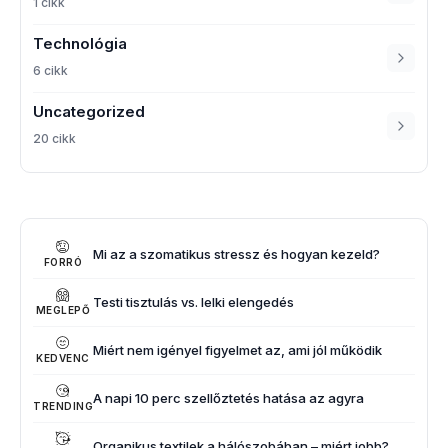
1 cikk
Technológia
6 cikk
Uncategorized
20 cikk
Mi az a szomatikus stressz és hogyan kezeld?
FORRÓ
Testi tisztulás vs. lelki elengedés
MEGLEPŐ
Miért nem igényel figyelmet az, ami jól működik
KEDVENC
A napi 10 perc szellőztetés hatása az agyra
TRENDING
Organikus textilek a hálószobában – miért jobb?