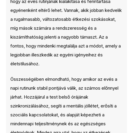
hogy az evés rutinjának kialakítása és fenntartása
egyénenként eltérő lehet. Vannak, akik jobban kedvelik
a rugalmasabb, változatosabb étkezési szokásokat,
míg mások számára a rendszeresség és a
kiszámíthatóság jelenti a nagyobb támaszt. Az a
fontos, hogy mindenki megtalálja azt a módot, amely a
legjobban illeszkedik az egyéni igényeihez és
életstílusához.
Összességében elmondható, hogy amikor az evés a
napi rutinunk stabil pontjává válik, az számos előnnyel
járhat. Hozzájárul a test belső órájának
szinkronizálásához, segíti a mentális jóllétet, erősíti a
szociális kapcsolatokat, és alapját képezheti a
mindennapi teljesítménynek és az egészséges
életmódnak. Mindez arra utal, hogy az étkezések