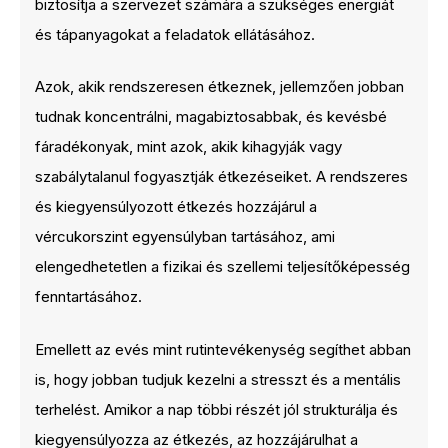
biztosítja a szervezet számára a szükséges energiát
és tápanyagokat a feladatok ellátásához.
Azok, akik rendszeresen étkeznek, jellemzően jobban
tudnak koncentrálni, magabiztosabbak, és kevésbé
fáradékonyak, mint azok, akik kihagyják vagy
szabálytalanul fogyasztják étkezéseiket. A rendszeres
és kiegyensúlyozott étkezés hozzájárul a
vércukorszint egyensúlyban tartásához, ami
elengedhetetlen a fizikai és szellemi teljesítőképesség
fenntartásához.
Emellett az evés mint rutintevékenység segíthet abban
is, hogy jobban tudjuk kezelni a stresszt és a mentális
terhelést. Amikor a nap többi részét jól strukturálja és
kiegyensúlyozza az étkezés, az hozzájárulhat a