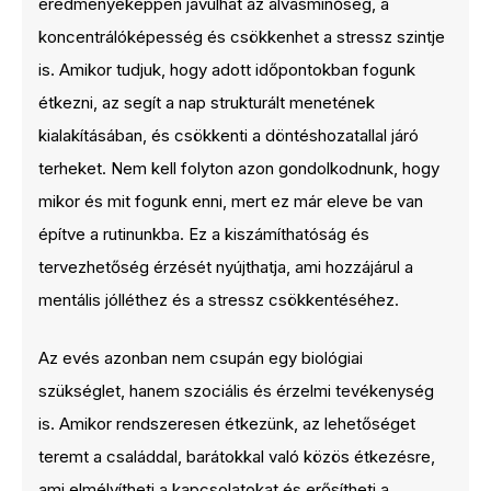
eredményeképpen javulhat az alvásminőség, a
koncentrálóképesség és csökkenhet a stressz szintje
is. Amikor tudjuk, hogy adott időpontokban fogunk
étkezni, az segít a nap strukturált menetének
kialakításában, és csökkenti a döntéshozatallal járó
terheket. Nem kell folyton azon gondolkodnunk, hogy
mikor és mit fogunk enni, mert ez már eleve be van
építve a rutinunkba. Ez a kiszámíthatóság és
tervezhetőség érzését nyújthatja, ami hozzájárul a
mentális jólléthez és a stressz csökkentéséhez.
Az evés azonban nem csupán egy biológiai
szükséglet, hanem szociális és érzelmi tevékenység
is. Amikor rendszeresen étkezünk, az lehetőséget
teremt a családdal, barátokkal való közös étkezésre,
ami elmélyítheti a kapcsolatokat és erősítheti a