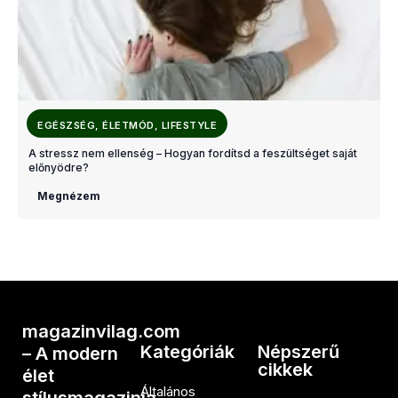
EGÉSZSÉG, ÉLETMÓD, LIFESTYLE
A stressz nem ellenség – Hogyan fordítsd a feszültséget saját
előnyödre?
Megnézem
magazinvilag.com
Kategóriák
Népszerű
– A modern
cikkek
élet
Általános
stílusmagazinja