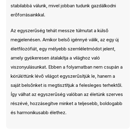
stabilabbá válunk, mivel jobban tudunk gazdálkodni
erőforrásainkkal.
Az egyszerűség tehát messze túlmutat a külső
megjelenésen. Amikor belső igénnyé válik, az egy új
életfilozófiát, egy mélyebb szemléletmódot jelent,
amely gyökeresen átalakítja a világhoz való
viszonyulásunkat. Ebben a folyamatban nem csupán a
körülöttünk lévő világot egyszerűsítjük le, hanem a
saját belsőnket is megtisztítjuk a felesleges terhektől.
Így válhat az egyszerűség valóban az életünk szerves
részévé, hozzásegítve minket a teljesebb, boldogabb
és harmonikusabb élethez.