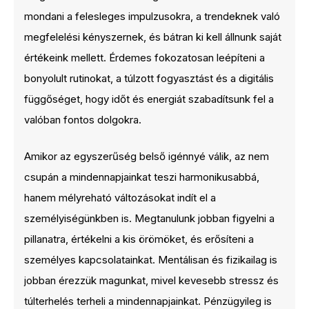
mondani a felesleges impulzusokra, a trendeknek való
megfelelési kényszernek, és bátran ki kell állnunk saját
értékeink mellett. Érdemes fokozatosan leépíteni a
bonyolult rutinokat, a túlzott fogyasztást és a digitális
függőséget, hogy időt és energiát szabadítsunk fel a
valóban fontos dolgokra.
Amikor az egyszerűség belső igénnyé válik, az nem
csupán a mindennapjainkat teszi harmonikusabbá,
hanem mélyreható változásokat indít el a
személyiségünkben is. Megtanulunk jobban figyelni a
pillanatra, értékelni a kis örömöket, és erősíteni a
személyes kapcsolatainkat. Mentálisan és fizikailag is
jobban érezzük magunkat, mivel kevesebb stressz és
túlterhelés terheli a mindennapjainkat. Pénzügyileg is