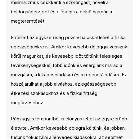
minimalizmus csökkenti a szorongást, növeli a
boldogságérzetet és elősegíti a belső harmónia
megteremtését.
Emellett az egyszerűség pozitív hatással lehet a fizikai
egészségünkre is. Amikor kevesebb dologgal vesszük
körül magunkat, és kevesebb időt töltünk felesleges
tevékenységekkel, több időnk és energiánk marad a
mozgásra, a kikapcsolódásra és a regenerálódásra. Ez
hozzájárulhat a jobb alváshoz, az egészségesebb
étkezési szokásokhoz és a fizikai fittség
megőrzéséhez.
Pénzügyi szempontból is előnyös lehet az egyszerűbb
életvitel. Amikor kevesebb dologra költünk, és jobban
tudunk fókuszálni a lényeges kiadásokra, az segíthet