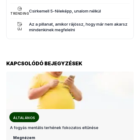
Csirkemell 5-féleképp, unalom nélkül
TRENDING
Az a pillanat, amikor rájössz, hogy már nem akarsz
mindenkinek megfelelni
ÚJ
KAPCSOLÓDÓ BEJEGYZÉSEK
ÁLTALÁNOS
A fogyás mentális terhének fokozatos eltűnése
Megnézem