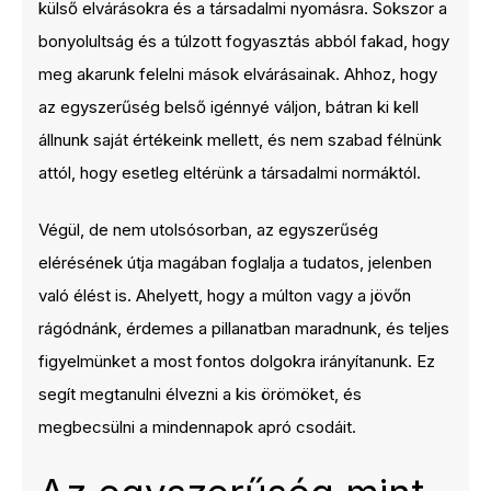
külső elvárásokra és a társadalmi nyomásra. Sokszor a
bonyolultság és a túlzott fogyasztás abból fakad, hogy
meg akarunk felelni mások elvárásainak. Ahhoz, hogy
az egyszerűség belső igénnyé váljon, bátran ki kell
állnunk saját értékeink mellett, és nem szabad félnünk
attól, hogy esetleg eltérünk a társadalmi normáktól.
Végül, de nem utolsósorban, az egyszerűség
elérésének útja magában foglalja a tudatos, jelenben
való élést is. Ahelyett, hogy a múlton vagy a jövőn
rágódnánk, érdemes a pillanatban maradnunk, és teljes
figyelmünket a most fontos dolgokra irányítanunk. Ez
segít megtanulni élvezni a kis örömöket, és
megbecsülni a mindennapok apró csodáit.