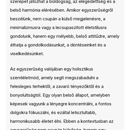
szerepet játszhat a boldogság, az elégedettség és a
belső harmónia elérésében. Amikor egyszerűségről
beszélünk, nem csupán a külső megjelenésre, a
minimalizmusra vagy a lecsupaszított életstílusra
gondolunk, hanem egy mélyebb, belső attitűdre, amely
áthatja a gondolkodásunkat, a döntéseinket és a
viselkedésünket.
Az egyszerűség valójában egy holisztikus
szemléletmód, amely segít megszabadulni a
felesleges terhektől, a zavaró tényezőktől és a
bonyolultságtól. Egy olyan belső állapot, amelyben
képesek vagyunk a lényegre koncentrálni, a fontos
dolgokra fókuszálni, és ezáltal letisztultabb,
harmonikusabb életet élni. Ebben a kontextusban az
egyszerűség nem csupán külsőség, hanem egy