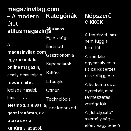
magazinvilag.com
Kategóriák
Népszerű
– A modern
cikkek
élet
Általános
stílusmagazinja
A testérzet, ami
Egészség
nem függ a
A
Életmód
tükörtől
magazinvilag.com
Gasztronómia
A mentális
egy
sokoldalú
egyensúly és a
Kapcsolatok
online magazin
,
fizikai közérzet
Kultúra
amely bemutatja a
összefüggése
Lifestyle
modern élet
A kurkuma és a
legizgalmasabb
Otthon
gyömbér, mint
természetes
témáit – az
Technológia
zsírégetők
életmód
, a
divat
, a
Uncategorized
A „túlteljesítő”
gasztronómia
, az
személyiség –
utazás
és a
előny vagy teher?
kultúra
világából.