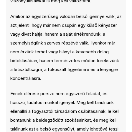
viszonyulásainkat is meg kell változtatni.
Amikor az egyszerűség valóban belső igénnyé válik, az
azt jelenti, hogy már nem csupán egy külső kényszer
vagy divat hajtja, hanem a saját értékrendünk, a
személyiségünk szerves részévé válik. Ilyenkor már
nem érzünk terhet vagy hiányt a kevesebb dolog
birtoklásában, hanem természetes módon törekszünk
a letisztultságra, a fókuszált figyelemre és a lényegre
koncentrálásra.
Ennek elérése persze nem egyszerű feladat, és
hosszú, tudatos munkát igényel. Meg kell tanulnunk
ellenállni a fogyasztói társadalom csábításainak, le kell
bontanunk a beidegződött szokásainkat, és meg kell
találnunk azt a belső egyensúlyt, amely lehetővé teszi,