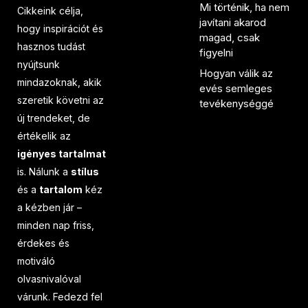
Mi történik, ha nem
Cikkeink célja,
javítani akarod
hogy inspirációt és
magad, csak
hasznos tudást
figyelni
nyújtsunk
Hogyan válik az
mindazoknak, akik
evés semleges
szeretik követni az
tevékenységgé
új trendeket, de
értékelik az
igényes tartalmat
is. Nálunk a
stílus
és a
tartalom
kéz
a kézben jár –
minden nap friss,
érdekes és
motiváló
olvasnivalóval
várunk. Fedezd fel