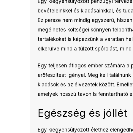
Egy kiegyensúlyozott pénzügyi tervezé
bevételeinkkel és kiadásainkkal, és tud
Ez persze nem mindig egyszerű, hiszen 
megélhetés költségei könnyen felboríth
tartalékokat is képezzünk a váratlan he
elkerülve mind a túlzott spórolást, mind 
Egy teljesen átlagos ember számára a 
erőfeszítést igényel. Meg kell találnun
kiadások és az élvezetek között. Emelle
amelyek hosszú távon is fenntartható és 
Egészség és jóllét
Egy kiegyensúlyozott élethez elengedh