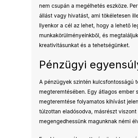
nem csupán a megélhetés eszköze. Pers
állást vagy hivatást, ami tökéletesen i
Ilyenkor a cél az lehet, hogy a lehető le
munkakörülményeinkből, és megtaláljuk 
kreativitásunkat és a tehetségünket.
Pénzügyi egyensúl
A pénzügyek szintén kulcsfontosságú te
megteremtésében. Egy átlagos ember sz
megteremtése folyamatos kihívást jelen
túlzottan eladósodva, másrészt viszont 
megengedhessünk magunknak némi élvez