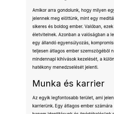
Amikor arra gondolunk, hogy milyen egy
jelennek meg előttünk, mint egy meditá
sikeres és boldog ember. Valóban, ezek
életvitelnek. Azonban a valóságban a 
egy állandó egyensúlyozás, kompromiss
teljesen átlagos ember szemszögéből né
mindennapi kihívások kezelését, a külö
hatékony menedzselését jelenti.
Munka és karrier
Az egyik legfontosabb terület, ami jele
karrierünk. Egy átlagos ember számára
hanem identitásunk és önértékelésünk 