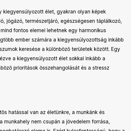
 kiegyensúlyozott élet, gyakran olyan képek
ló, jógázó, természetjáró, egészségesen táplálkozó,
 mind fontos elemei lehetnek egy harmonikus
legtöbb ember számára a kiegyensúlyozottság inkább
zumok keresése a különböző területek között. Egy
zve a kiegyensúlyozott élet sokkal inkább a
nböző prioritások összehangolását és a stressz
ntős hatással van az életünkre, a munkánk és
 a munkahely nem csupán a jövedelem forrása,
meghatározó eleme is. Ezért kulcsfontosságú, hogy a