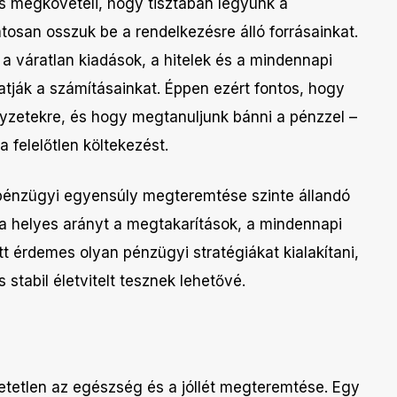
s megköveteli, hogy tisztában legyünk a
atosan osszuk be a rendelkezésre álló forrásainkat.
a váratlan kiadások, a hitelek és a mindennapi
atják a számításainkat. Éppen ezért fontos, hogy
lyzetekre, és hogy megtanuljunk bánni a pénzzel –
a felelőtlen költekezést.
pénzügyi egyensúly megteremtése szinte állandó
k a helyes arányt a megtakarítások, a mindennapi
tt érdemes olyan pénzügyi stratégiákat kialakítani,
stabil életvitelt tesznek lehetővé.
etetlen az egészség és a jóllét megteremtése. Egy