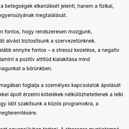
betegségek elkerülését jelenti, hanem a fizikai,
egyensúlyának megtalálását.
n fontos, hogy rendszeresen mozgjunk,
ő alvást biztosítsunk a szervezetünknek.
lább ennyire fontos – a stressz kezelése, a negatív
mint a pozitív attitűd kialakítása mind
 magunkat a bőrünkben.
t magában foglalja a személyes kapcsolatok ápolását
kkel ápolt érzelmi kötelékek nélkülözhetetlenek a lelki
gy időt szakítsunk a közös programokra, a
megteremtésére.