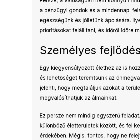
Persze, a valóságban nem könnyű mind
a pénzügyi gondok és a mindennapi fela
egészségünk és jóllétünk ápolására. Il
prioritásokat felállítani, és időről időre
Személyes fejlődé
Egy kiegyensúlyozott élethez az is hoz
és lehetőséget teremtsünk az önmegval
jelenti, hogy megtaláljuk azokat a terül
megvalósíthatjuk az álmainkat.
Ez persze nem mindig egyszerű feladat
különböző életterületek között, és fel 
érdekében. Mégis, fontos, hogy ne felej