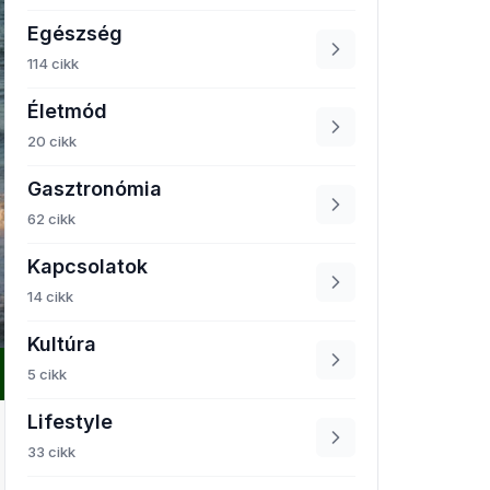
Egészség
114 cikk
Életmód
20 cikk
Gasztronómia
62 cikk
Kapcsolatok
14 cikk
Kultúra
5 cikk
Lifestyle
33 cikk