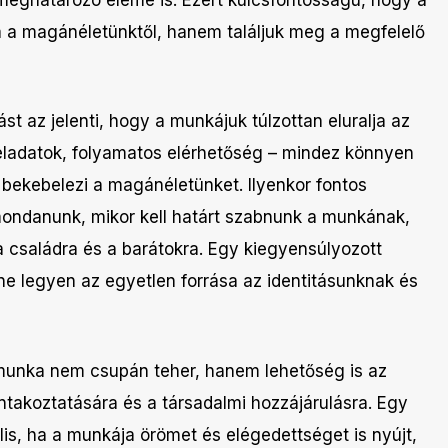
a a magánéletünktől, hanem találjuk meg a megfelelő
 az jelenti, hogy a munkájuk túlzottan eluralja az
feladatok, folyamatos elérhetőség – mindez könnyen
bekebelezi a magánéletünket. Ilyenkor fontos
ondanunk, mikor kell határt szabnunk a munkának,
a családra és a barátokra. Egy kiegyensúlyozott
ne legyen az egyetlen forrása az identitásunknak és
 munka nem csupán teher, hanem lehetőség is az
takoztatására és a társadalmi hozzájárulásra. Egy
is, ha a munkája örömet és elégedettséget is nyújt,