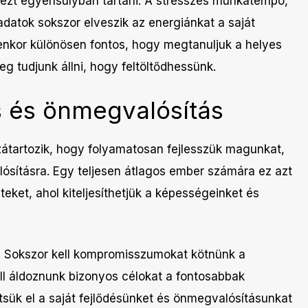
ezt egyensúlyban tartani. A stresszes munkatempó,
datok sokszor elveszik az energiánkat a saját
yenkor különösen fontos, hogy megtanuljuk a helyes
 meg tudjunk állni, hogy feltöltődhessünk.
s és önmegvalósítás
zátartozik, hogy folyamatosan fejlesszük magunkat,
ósításra. Egy teljesen átlagos ember számára ez azt
eteket, ahol kiteljesíthetjük a képességeinket és
. Sokszor kell kompromisszumokat kötnünk a
kell áldoznunk bizonyos célokat a fontosabbak
tsük el a saját fejlődésünket és önmegvalósításunkat