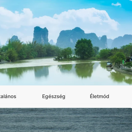
talános
Egészség
Életmód