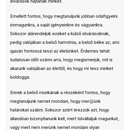
elvárások hajtanak minket.
Emellett fontos, hogy megtanuljunk jobban odafigyelni
önmagunkra, a saját igényeinkre és vágyainkra.
Sokszor alárendeljük ezeket a külső elvárásoknak,
pedig valójában a belső harmónia, a belső béke az, ami
igazán fontossá teszi az életünket. Érdemes tehát
tudatosan időt szánni arra, hogy megismerjük, mit is
akarunk valójában az élettől, és hogy mi tesz minket
boldoggá.
Ennek a belső munkának a részeként fontos, hogy
megtanuljunk nemet mondani, hogy mer(j)ünk
határokat szabni. Sokszor azért érezzük azt, hogy
állandóan bizonyítanunk kell, mert túlvállaljuk magunkat,
vagy mert nem merünk nemet mondani olyan