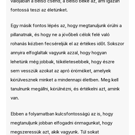
valójában a belső csend, a belső béke az, ami igazán
fontossá teszi az életünket.
Egy másik fontos lépés az, hogy megtanuljunk örülni a
pillanatnak, és hogy ne a jövőbeli célok felé való
rohanás közben fecséreljük el az értékes időt. Sokszor
annyira elfoglaltak vagyunk azzal, hogy hogyan
lehetünk még jobbak, tökéletesebbek, hogy észre
sem vesszük azokat az apró örömöket, amelyek
körülvesznek minket a mindennapi életben. Meg kell
tanulnunk megállni, körülnézni, és értékelni azt, amink
van.
Ebben a folyamatban kulcsfontosságú az is, hogy
megtanuljunk jobban elfogadni önmagunkat, hogy
megszeressük azt, akik vagyunk. Túl sokat