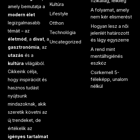
fizikailag, lelkileg
Kultúra
amely bemutatja a
A folyamat, amely
Lifestyle
modern élet
nem kér elismerést
legizgalmasabb
Otthon
Hogyan lesz a női
témáit – az
Technológia
jelenlét határozott
életmód
, a
divat
, a
és lágy egyszerre
Uncategorized
gasztronómia
, az
A rend mint
utazás
és a
mentálhigiénés
eszköz
kultúra
világából.
Cikkeink célja,
Csirkemell 5-
féleképp, unalom
hogy inspirációt és
nélkül
hasznos tudást
nyújtsunk
mindazoknak, akik
szeretik követni az
új trendeket, de
értékelik az
igényes tartalmat