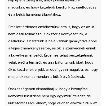
nap új lehetőség arra, hogy jobban figyeljünk
magunkra, és hogy közelebb kerüljünk az önelfogadás
és a belső harmónia állapotához.
Emellett érdemes emlékeznünk arra is, hogy ez az út
nem csak rólunk szól. Sokszor a környezetünk, a
családunk, a barátaink is bele vannak gabalyodva ebbe
a teljesítménykényszerbe, és ők is szenvednek ennek
a következményeitől. Érdemes tehát beszélgetnünk
velük erről a témáról, és arra bátorítanunk őket, hogy
ők is kezdjenek el jobban odafigyelni magukra, és hogy
merjenek nemet mondani a külső elvárásoknak.
Összességében elmondhatjuk, hogy a bizonyítási
kényszer leküzdése nem egy egyszerű feladat, de
kulcsfontosságú ahhoz, hogy valóban élvezni tudjuk az