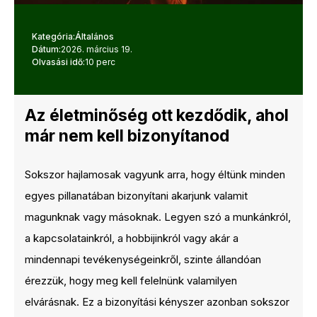
Kategória:
Általános
Dátum:
2026. március 19.
Olvasási idő:
10 perc
Az életminőség ott kezdődik, ahol
már nem kell bizonyítanod
Sokszor hajlamosak vagyunk arra, hogy éltünk minden
egyes pillanatában bizonyítani akarjunk valamit
magunknak vagy másoknak. Legyen szó a munkánkról,
a kapcsolatainkról, a hobbijinkról vagy akár a
mindennapi tevékenységeinkről, szinte állandóan
érezzük, hogy meg kell felelnünk valamilyen
elvárásnak. Ez a bizonyítási kényszer azonban sokszor