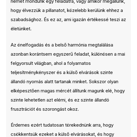
nemet mondunk egy feladatra, vagy amikor megállunk,
hogy élvezzük a pillanatot, közelebb kerülünk ehhez a
szabadsághoz. És ez az, ami igazán értékessé teszi az
életünket.
Az önelfogadás és a belső harmónia megtalálása
azonban korántsem egyszerű feladat, különösen a mai
felgyorsult világban, ahol a folyamatos
teljesítménykényszer és a külső elvárások szinte
állandó nyomás alatt tartanak minket. Sokszor olyan
elképesztően magas mércét állítunk magunk elé, hogy
szinte lehetetlen azt elérni, és ez szinte állandó
frusztrációt és szorongást okoz.
Érdemes ezért tudatosan törekednünk arra, hogy
csökkentsük ezeket a külső elvárásokat, és hogy