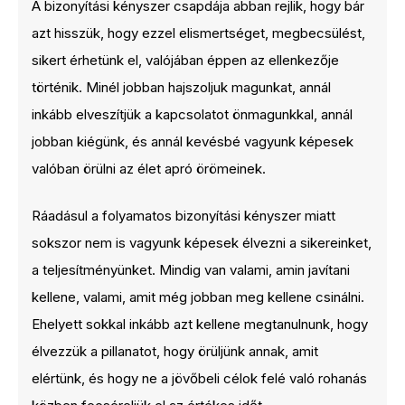
A bizonyítási kényszer csapdája abban rejlik, hogy bár
azt hisszük, hogy ezzel elismertséget, megbecsülést,
sikert érhetünk el, valójában éppen az ellenkezője
történik. Minél jobban hajszoljuk magunkat, annál
inkább elveszítjük a kapcsolatot önmagunkkal, annál
jobban kiégünk, és annál kevésbé vagyunk képesek
valóban örülni az élet apró örömeinek.
Ráadásul a folyamatos bizonyítási kényszer miatt
sokszor nem is vagyunk képesek élvezni a sikereinket,
a teljesítményünket. Mindig van valami, amin javítani
kellene, valami, amit még jobban meg kellene csinálni.
Ehelyett sokkal inkább azt kellene megtanulnunk, hogy
élvezzük a pillanatot, hogy örüljünk annak, amit
elértünk, és hogy ne a jövőbeli célok felé való rohanás