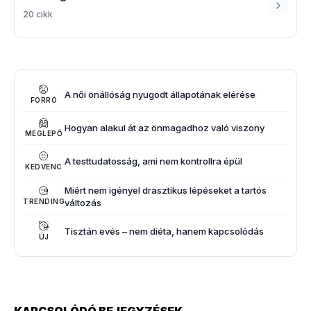
20 cikk
A női önállóság nyugodt állapotának elérése
FORRÓ
Hogyan alakul át az önmagadhoz való viszony
MEGLEPŐ
A testtudatosság, ami nem kontrollra épül
KEDVENC
Miért nem igényel drasztikus lépéseket a tartós
változás
TRENDING
Tisztán evés – nem diéta, hanem kapcsolódás
ÚJ
KAPCSOLÓDÓ BEJEGYZÉSEK