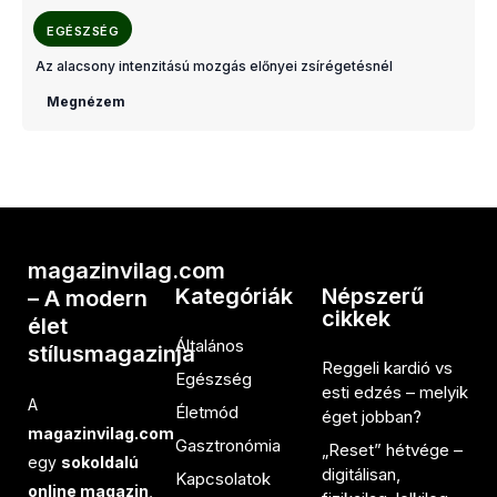
EGÉSZSÉG
Az alacsony intenzitású mozgás előnyei zsírégetésnél
Megnézem
magazinvilag.com
Kategóriák
Népszerű
– A modern
cikkek
élet
Általános
stílusmagazinja
Reggeli kardió vs
Egészség
esti edzés – melyik
A
Életmód
éget jobban?
magazinvilag.com
Gasztronómia
„Reset” hétvége –
egy
sokoldalú
digitálisan,
Kapcsolatok
online magazin
,