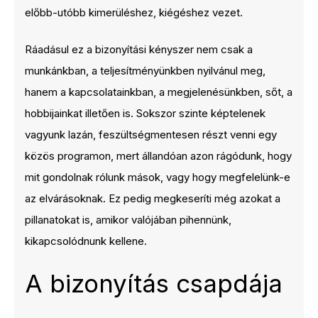
előbb-utóbb kimerüléshez, kiégéshez vezet.
Ráadásul ez a bizonyítási kényszer nem csak a
munkánkban, a teljesítményünkben nyilvánul meg,
hanem a kapcsolatainkban, a megjelenésünkben, sőt, a
hobbijainkat illetően is. Sokszor szinte képtelenek
vagyunk lazán, feszültségmentesen részt venni egy
közös programon, mert állandóan azon rágódunk, hogy
mit gondolnak rólunk mások, vagy hogy megfelelünk-e
az elvárásoknak. Ez pedig megkeseríti még azokat a
pillanatokat is, amikor valójában pihennünk,
kikapcsolódnunk kellene.
A bizonyítás csapdája