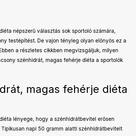
diéta népszerű választás sok sportoló számára,
ony testépítést. De vajon tényleg olyan előnyös ez a
Ebben a részletes cikkben megvizsgáljuk, milyen
acsony szénhidrát, magas fehérje diéta a sportolók
drát, magas fehérje diéta
diéta lényege, hogy a szénhidrátbevitel erősen
. Tipikusan napi 50 gramm alatti szénhidrátbevitelt