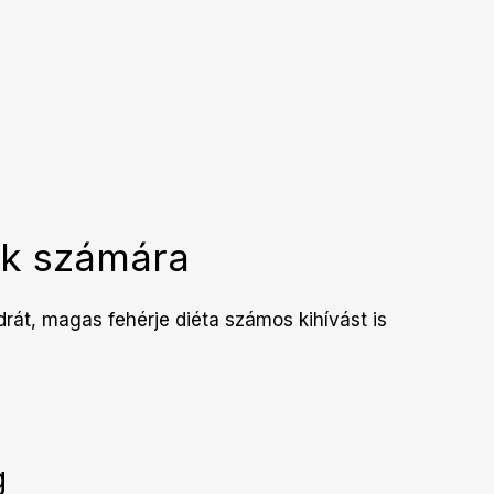
ók számára
rát, magas fehérje diéta számos kihívást is
g