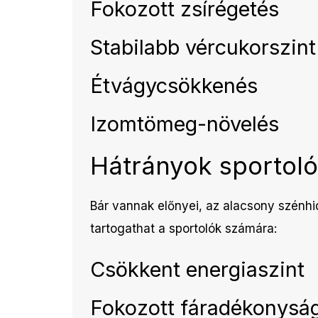
Fokozott zsírégetés
Stabilabb vércukorszint
Étvágycsökkenés
Izomtömeg-növelés
Hátrányok sportol
Bár vannak előnyei, az alacsony szénhid
tartogathat a sportolók számára:
Csökkent energiaszint
Fokozott fáradékonysá