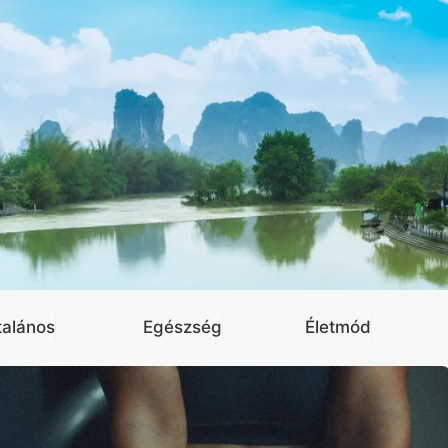
talános
Egészség
Életmód