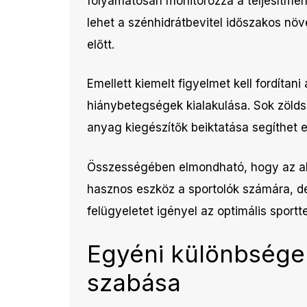
folyamatosan monitorozza a teljesítmény
lehet a szénhidrátbevitel időszakos nö
előtt.
Emellett kiemelt figyelmet kell fordítan
hiánybetegségek kialakulása. Sok zöld
anyag kiegészítők beiktatása segíthet 
Összességében elmondható, hogy az ala
hasznos eszköz a sportolók számára, de
felügyeletet igényel az optimális spor
Egyéni különbségek
szabása