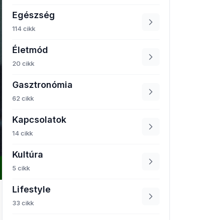
Egészség
114 cikk
Életmód
20 cikk
Gasztronómia
62 cikk
Kapcsolatok
14 cikk
Kultúra
5 cikk
Lifestyle
33 cikk