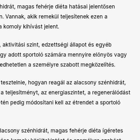
idrát, magas fehérje diéta hatásai jelentősen
. Vannak, akik remekül teljesítenek ezen a
komoly kihívást jelent.
ktivitási szint, edzettségi állapot és egyéb
egy adott sportoló számára mennyire előnyös vagy
gedhetetlen a személyre szabott megközelítés.
esztelnie, hogyan reagál az alacsony szénhidrát,
 a teljesítményt, az energiaszintet, a regenerálódást
tén pedig módosítani kell az étrendet a sportoló
acsony szénhidrát, magas fehérje diéta ígéretes