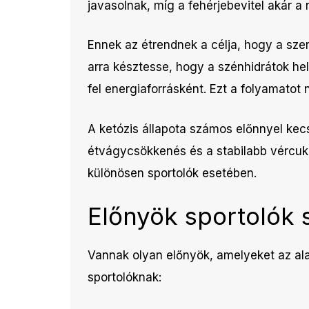
javasolnak, míg a fehérjebevitel akár a 
Ennek az étrendnek a célja, hogy a sze
arra késztesse, hogy a szénhidrátok hel
fel energiaforrásként. Ezt a folyamatot
A ketózis állapota számos előnnyel kecs
étvágycsökkenés és a stabilabb vércuko
különösen sportolók esetében.
Előnyök sportolók
Vannak olyan előnyök, amelyeket az ala
sportolóknak: