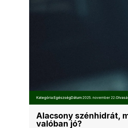
Kategória:
Egészség
Dátum:
2025. november 22.
Olvasás
Alacsony szénhidrát, m
valóban jó?