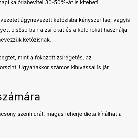
napi kalóriabevitel 30-50%-át is kiteheti.
rvezetet úgynevezett ketózisba kényszerítse, vagyis
yett elsősorban a zsírokat és a ketonokat használja
 nevezzük ketózisnak.
egtet, mint a fokozott zsírégetés, az
rszint. Ugyanakkor számos kihívással is jár,
 számára
csony szénhidrát, magas fehérje diéta kínálhat a