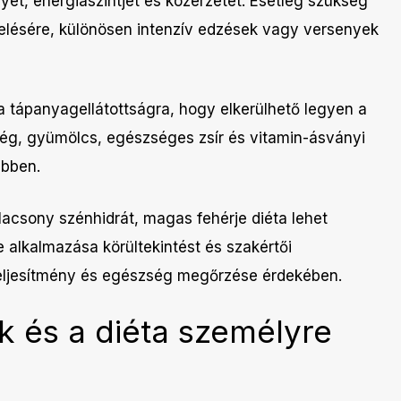
ét, energiaszintjét és közérzetét. Esetleg szükség
velésére, különösen intenzív edzések vagy versenyek
i a tápanyagellátottságra, hogy elkerülhető legyen a
ség, gyümölcs, egészséges zsír és vitamin-ásványi
ebben.
csony szénhidrát, magas fehérje diéta lehet
 alkalmazása körültekintést és szakértői
tteljesítmény és egészség megőrzése érdekében.
 és a diéta személyre