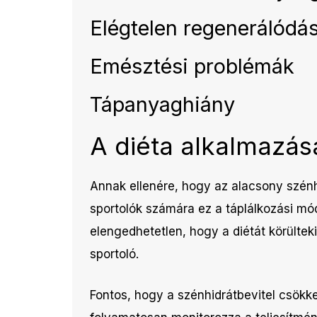
Elégtelen regenerálódá
Emésztési problémák
Tápanyaghiány
A diéta alkalmazás
Annak ellenére, hogy az alacsony szénh
sportolók számára ez a táplálkozási mód
elengedhetetlen, hogy a diétát körülte
sportoló.
Fontos, hogy a szénhidrátbevitel csökke