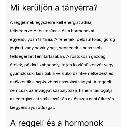
Mi kerüljön a tányérra?
A reggelinek egyszerre kell energiát adnia,
teltségérzetet biztosítania és a hormonokat
egyensúlyban tartania. A fehérjék, például tojás, görög
joghurt vagy sovány sajt, segítenek a hosszabb
teltségérzet fenntartásában. A rostokban gazdag
ételek, például zabpehely, teljes kiőrlésű kenyér vagy
gyümölcsök, lassítják a vércukorszint-emelkedést és
csökkentik a napközbeni nassolási vágyat. A reggeli
nemcsak az étvágyat szabályozza, hanem támogatja
az energiaszint stabilitását és az összes napi étkezés
kiegyensúlyozottságát.
A reggeli és a hormonok