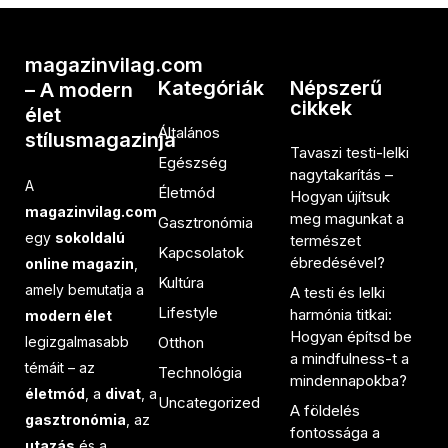
magazinvilag.com
Kategóriák
Népszerű
– A modern
cikkek
élet
Általános
stílusmagazinja
Tavaszi testi-lelki
Egészség
nagytakarítás –
A
Életmód
Hogyan újítsuk
magazinvilag.com
meg magunkat a
Gasztronómia
egy
sokoldalú
természet
Kapcsolatok
ébredésével?
online magazin
,
Kultúra
amely bemutatja a
A testi és lelki
Lifestyle
harmónia titkai:
modern élet
Hogyan építsd be
legizgalmasabb
Otthon
a mindfulness-t a
témáit – az
Technológia
mindennapokba?
életmód
, a
divat
, a
Uncategorized
A földelés
gasztronómia
, az
fontossága a
utazás
és a