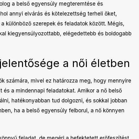
dolog a belső egyensúly megteremtése és
ol annyi elvárás és kötelezettség terheli őket,
 a különböző szerepek és feladatok között. Mégis,
okkal kiegyensúlyozottabb, elégedettebb és boldogabb
jelentősége a női életben
ők számára, mivel ez határozza meg, hogy mennyire
at és a mindennapi feladatokat. Amikor a nő belső
lni, hatékonyabban tud dolgozni, és sokkal jobban
emben, ha a belső egyensúly felborul, a nő könnyen
nyű feladat, de megéri a befektetett erőfeszítést.