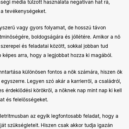
ségi média túlzott használata negatívan hat rá,
t a tevékenységeket.
yszerű vagy gyors folyamat, de hosszú távon
etminőségére, boldogságára és jóllétére. Amikor a nő
zerepei és feladatai között, sokkal jobban tud
bb képes arra, hogy a legjobbat hozza ki magából.
ntartása különösen fontos a nők számára, hiszen ők
egyszerre. Legyen szó akár a karrierről, a családról,
s érdeklődési körökről, a nőknek nap mint nap ki kell
t és felelősségeket.
letritmusban az egyik legfontosabb feladat, hogy a
ját szükségleteit. Hiszen csak akkor tudja igazán