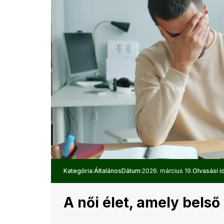
Kategória:
Általános
Dátum:
2026. március 19.
Olvasási i
A női élet, amely bels