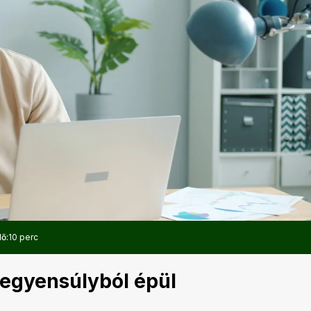
dő:
10 perc
ő egyensúlyból épül