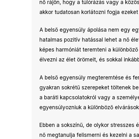
nő rájön, hogy a túlórázás vagy a közös
akkor tudatosan korlátozni fogja ezeke
A belső egyensúly ápolása nem egy eg
hatalmas pozitív hatással lehet a nő él
képes harmóniát teremteni a különböző s
élvezni az élet örömeit, és sokkal inká
A belső egyensúly megteremtése és fen
gyakran sokrétű szerepeket töltenek be 
a baráti kapcsolatokról vagy a személye
egyensúlyozniuk a különböző elvárásoka
Ebben a sokszínű, de olykor stresszes é
nő megtanulja felismerni és kezelni a sa