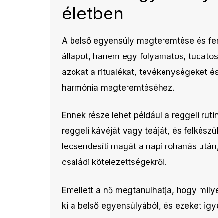
életben
A belső egyensúly megteremtése és fen
állapot, hanem egy folyamatos, tudatos
azokat a ritualékat, tevékenységeket é
harmónia megteremtéséhez.
Ennek része lehet például a reggeli ruti
reggeli kávéját vagy teáját, és felkészül
lecsendesíti magát a napi rohanás után
családi kötelezettségekről.
Emellett a nő megtanulhatja, hogy mily
ki a belső egyensúlyából, és ezeket igy