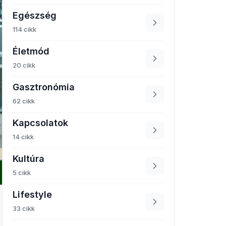
Egészség
114 cikk
Életmód
20 cikk
Gasztronómia
62 cikk
Kapcsolatok
14 cikk
Kultúra
5 cikk
Lifestyle
33 cikk