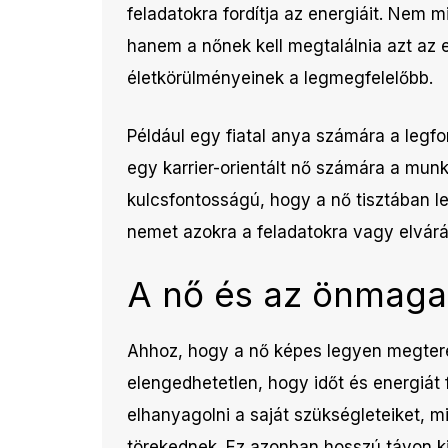
feladatokra fordítja az energiáit. Nem 
hanem a nőnek kell megtalálnia azt az 
életkörülményeinek a legmegfelelőbb.
Például egy fiatal anya számára a legf
egy karrier-orientált nő számára a munk
kulcsfontosságú, hogy a nő tisztában l
nemet azokra a feladatokra vagy elvárá
A nő és az önmaga 
Ahhoz, hogy a nő képes legyen megtere
elengedhetetlen, hogy időt és energiát
elhanyagolni a saját szükségleteiket, 
törekednek. Ez azonban hosszú távon k