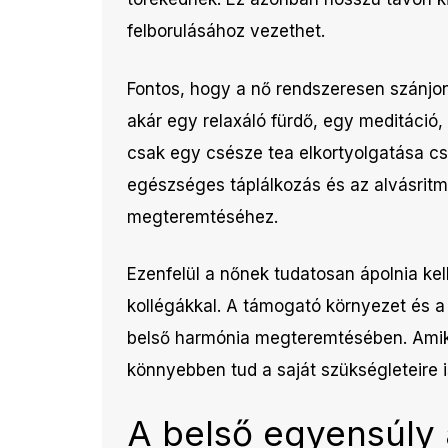
felborulásához vezethet.
Fontos, hogy a nő rendszeresen szánjon
akár egy relaxáló fürdő, egy meditáci
csak egy csésze tea elkortyolgatása c
egészséges táplálkozás és az alvásritm
megteremtéséhez.
Ezenfelül a nőnek tudatosan ápolnia kell
kollégákkal. A támogató környezet és a
belső harmónia megteremtésében. Amiko
könnyebben tud a saját szükségleteire is
A belső egyensúly