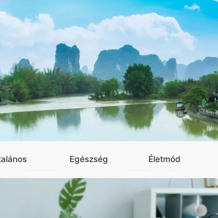
talános
Egészség
Életmód