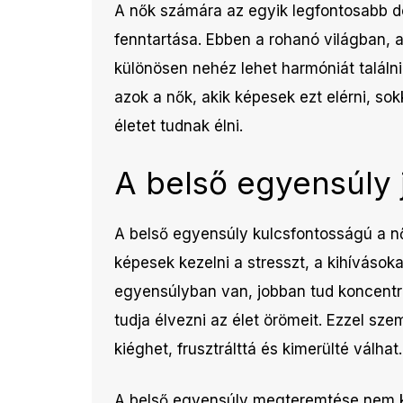
A nők számára az egyik legfontosabb 
fenntartása. Ebben a rohanó világban, ah
különösen nehéz lehet harmóniát találni
azok a nők, akik képesek ezt elérni, s
életet tudnak élni.
A belső egyensúly 
A belső egyensúly kulcsfontosságú a n
képesek kezelni a stresszt, a kihívások
egyensúlyban van, jobban tud koncentrá
tudja élvezni az élet örömeit. Ezzel sz
kiéghet, frusztrálttá és kimerülté válhat.
A belső egyensúly megteremtése nem kön