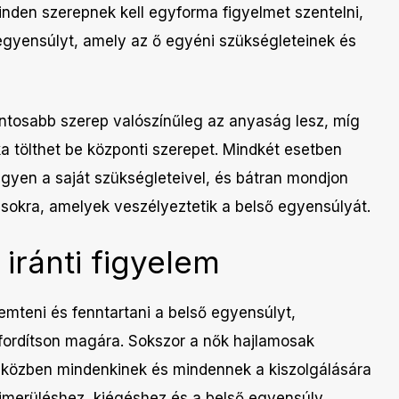
minden szerepnek kell egyforma figyelmet szentelni,
egyensúlyt, amely az ő egyéni szükségleteinek és
ontosabb szerep valószínűleg az anyaság lesz, míg
a tölthet be központi szerepet. Mindkét esetben
egyen a saját szükségleteivel, és bátran mondjon
sokra, amelyek veszélyeztetik a belső egyensúlyát.
iránti figyelem
mteni és fenntartani a belső egyensúlyt,
 fordítson magára. Sokszor a nők hajlamosak
miközben mindenkinek és mindennek a kiszolgálására
imerüléshez, kiégéshez és a belső egyensúly